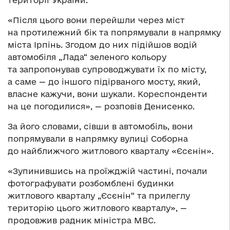
території України.
«Після цього вони перейшли через міст
на протилежний бік та попрямували в напрямку
міста Ірпінь. Згодом до них підійшов водій
автомобіля „Лада“ зеленого кольору
та запропонував супроводжувати їх по місту,
а саме — до іншого підірваного мосту, який,
власне кажучи, вони шукали. Кореспонденти
на це погодилися», — розповів Денисенко.
За його словами, сівши в автомобіль, вони
попрямували в напрямку вулиці Соборна
до найближчого житлового кварталу «Єсєнін».
«Зупинившись на проїжджій частині, почали
фотографувати розбомблені будинки
житлового кварталу „Єсєнін“ та прилеглу
територію цього житлового кварталу», —
продовжив радник міністра МВС.