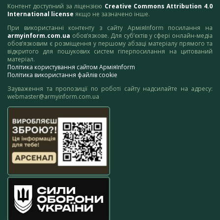
Контент доступний за ліцензією
Creative Commons Attribution 4.0
International license
якщо не зазначено інше.
При використанні контенту з сайту АрміяInform посилання на
armyinform.com.ua
обов’язкове. Для суб’єктів у сфері онлайн-медіа
обов’язковим є розміщення у першому абзаці матеріалу прямого та
відкритого для пошукових систем гіперпосилання на цитований
матеріал.
Політика користування сайтом АрміяInform
Політика використання файлів cookie
Зауваження та пропозиції по роботі сайту надсилайте на адресу:
webmaster@armyinform.com.ua