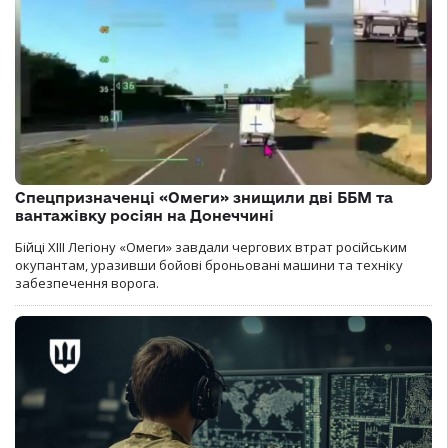
Спецпризначенці «Омеги» знищили дві ББМ та
вантажівку росіян на Донеччині
Бійці ХІІІ Легіону «Омеги» завдали чергових втрат російським
окупантам, уразивши бойові броньовані машини та техніку
забезпечення ворога.