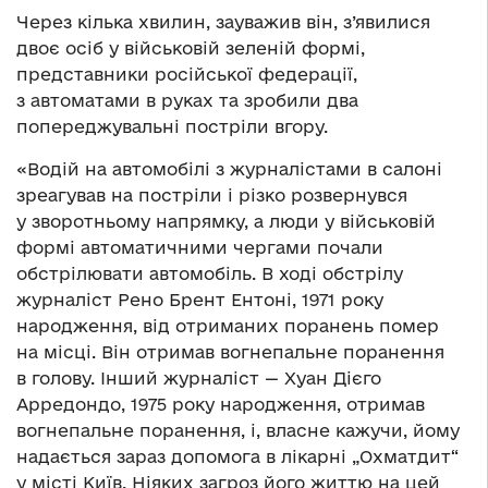
Через кілька хвилин, зауважив він, з’явилися
двоє осіб у військовій зеленій формі,
представники російської федерації,
з автоматами в руках та зробили два
попереджувальні постріли вгору.
«Водій на автомобілі з журналістами в салоні
зреагував на постріли і різко розвернувся
у зворотньому напрямку, а люди у військовій
формі автоматичними чергами почали
обстрілювати автомобіль. В ході обстрілу
журналіст Рено Брент Ентоні, 1971 року
народження, від отриманих поранень помер
на місці. Він отримав вогнепальне поранення
в голову. Інший журналіст — Хуан Дієго
Арредондо, 1975 року народження, отримав
вогнепальне поранення, і, власне кажучи, йому
надається зараз допомога в лікарні „Охматдит“
у місті Київ. Ніяких загроз його життю на цей