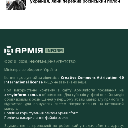
українця, який пережив російський полон
© 2018 - 2026, ІНФОРМАЦІЙНЕ АГЕНТСТВО,
Міністерство оборони України
Контент доступний за ліцензією
Creative Commons Attribution 4.0
International license
якщо не зазначено інше.
При використанні контенту з сайту АрміяInform посилання на
armyinform.com.ua
обов’язкове. Для суб’єктів у сфері онлайн-медіа
обов’язковим є розміщення у першому абзаці матеріалу прямого та
відкритого для пошукових систем гіперпосилання на цитований
матеріал.
Політика користування сайтом АрміяInform
Політика використання файлів cookie
Зауваження та пропозиції по роботі сайту надсилайте на адресу: