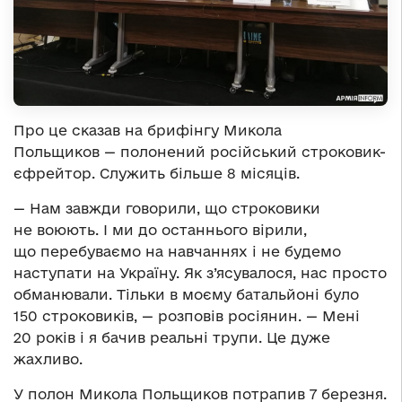
Про це сказав на брифінгу Микола
Польщиков — полонений російський строковик-
єфрейтор. Служить більше 8 місяців.
— Нам завжди говорили, що строковики
не воюють. І ми до останнього вірили,
що перебуваємо на навчаннях і не будемо
наступати на Україну. Як з’ясувалося, нас просто
обманювали. Тільки в моєму батальйоні було
150 строковиків, — розповів росіянин. — Мені
20 років і я бачив реальні трупи. Це дуже
жахливо.
У полон Микола Польщиков потрапив 7 березня.