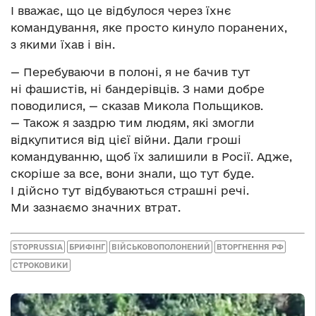
І вважає, що це відбулося через їхнє
командування, яке просто кинуло поранених,
з якими їхав і він.
— Перебуваючи в полоні, я не бачив тут
ні фашистів, ні бандерівців. З нами добре
поводилися, — сказав Микола Польщиков.
— Також я заздрю тим людям, які змогли
відкупитися від цієї війни. Дали гроші
командуванню, щоб їх залишили в Росії. Адже,
скоріше за все, вони знали, що тут буде.
І дійсно тут відбуваються страшні речі.
Ми зазнаємо значних втрат.
STOPRUSSIA
БРИФІНГ
ВІЙСЬКОВОПОЛОНЕНИЙ
ВТОРГНЕННЯ РФ
СТРОКОВИКИ