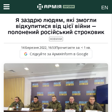
EN
Я заздрю людям, які змогли
відкупитися від цієї війни —
полонений російський строковик
НОВИНИ
14 Березня 2022, 16:53
Прочитаєте за:
< 1
хв.
Слідкуйте за АрміяInform в Google