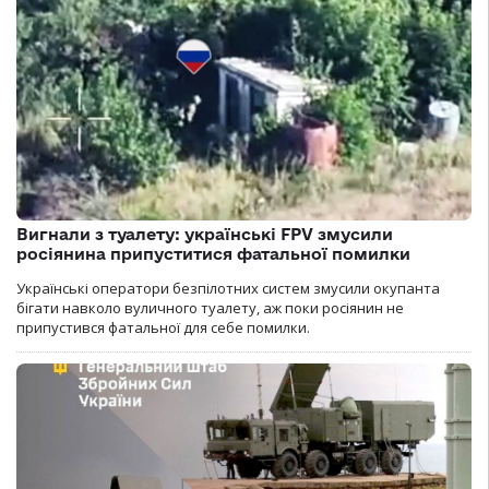
Вигнали з туалету: українські FPV змусили
росіянина припуститися фатальної помилки
Українські оператори безпілотних систем змусили окупанта
бігати навколо вуличного туалету, аж поки росіянин не
припустився фатальної для себе помилки.