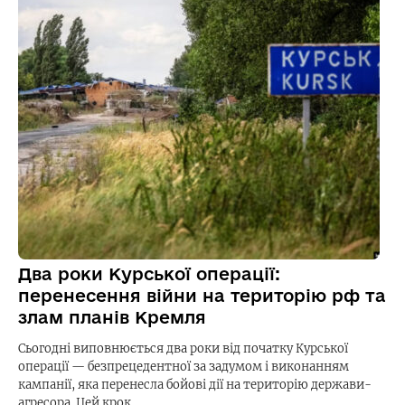
Два роки Курської операції:
перенесення війни на територію рф та
злам планів Кремля
Сьогодні виповнюється два роки від початку Курської
операції — безпрецедентної за задумом і виконанням
кампанії, яка перенесла бойові дії на територію держави-
агресора. Цей крок…