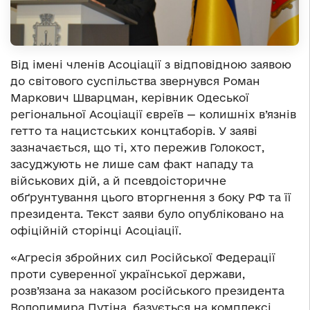
Від імені членів Асоціації з відповідною заявою
до світового суспільства звернувся Роман
Маркович Шварцман, керівник Одеської
регіональної Асоціації євреїв — колишніх в’язнів
гетто та нацистських концтаборів. У заяві
зазначається, що ті, хто пережив Голокост,
засуджують не лише сам факт нападу та
військових дій, а й псевдоісторичне
обґрунтування цього вторгнення з боку РФ та її
президента. Текст заяви було опубліковано на
офіційній сторінці Асоціації.
«Агресія збройних сил Російської Федерації
проти суверенної української держави,
розв’язана за наказом російського президента
Володимира Путіна, базується на комплексі