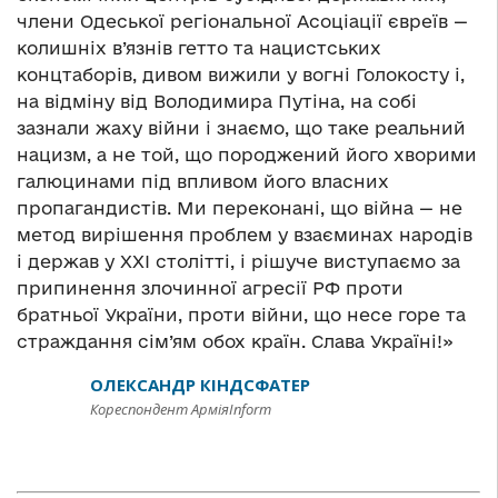
члени Одеської регіональної Асоціації євреїв —
колишніх в’язнів гетто та нацистських
концтаборів, дивом вижили у вогні Голокосту і,
на відміну від Володимира Путіна, на собі
зазнали жаху війни і знаємо, що таке реальний
нацизм, а не той, що породжений його хворими
галюцинами під впливом його власних
пропагандистів. Ми переконані, що війна — не
метод вирішення проблем у взаєминах народів
і держав у ХХI столітті, і рішуче виступаємо за
припинення злочинної агресії РФ проти
братньої України, проти війни, що несе горе та
страждання сім’ям обох країн. Слава Україні!»
ОЛЕКСАНДР КІНДСФАТЕР
Кореспондент АрміяInform