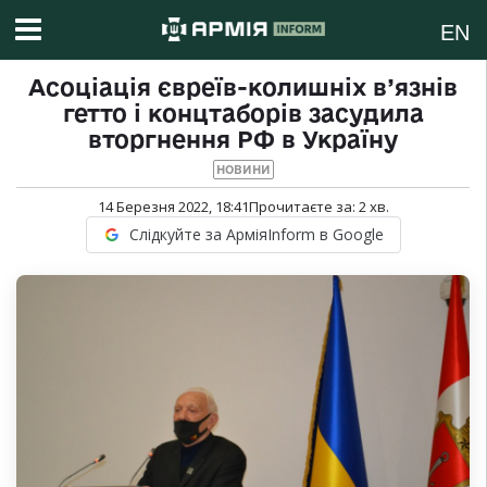
EN
Асоціація євреїв-колишніх в’язнів
гетто і концтаборів засудила
вторгнення РФ в Україну
НОВИНИ
14 Березня 2022, 18:41
Прочитаєте за:
2
хв.
Слідкуйте за АрміяInform в Google