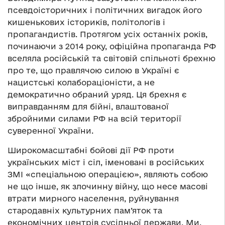
псевдоісторичних і політичних вигадок його
кишенькових істориків, політологів і
пропагандистів. Протягом усіх останніх років,
починаючи з 2014 року, офіційна пропаганда РФ
вселяла російській та світовій спільноті брехню
про те, що правлячою силою в Україні є
нацистські колабораціоністи, а не
демократично обраний уряд. Ця брехня є
виправданням для бійні, влаштованої
збройними силами РФ на всій території
суверенної України.
Широкомасштабні бойові дії РФ проти
українських міст і сіл, іменовані в російських
ЗМІ «спеціальною операцією», являють собою
не що інше, як злочинну війну, що несе масові
втрати мирного населення, руйнування
стародавніх культурних пам’яток та
економічних центрів сусідньої держави. Ми,