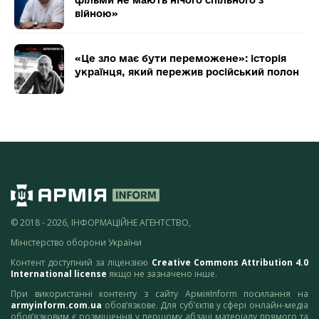
фільми не мають нічого спільного з
війною»
«Це зло має бути переможене»: історія
українця, який пережив російський полон
© 2018 - 2026, ІНФОРМАЦІЙНЕ АГЕНТСТВО,
Міністерство оборони України
Контент доступний за ліцензією
Creative Commons Attribution 4.0
International license
якщо не зазначено інше.
При використанні контенту з сайту АрміяInform посилання на
armyinform.com.ua
обов’язкове. Для суб’єктів у сфері онлайн-медіа
обов’язковим є розміщення у першому абзаці матеріалу прямого та