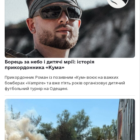
Борець за небо і дитячі мрії: історія
прикордонника «Кума»
Прикордонник Роман із позивним «Кум» воює на важких
бомберах «Vampire» та вже п’ять років організовує дитячий
футбольний турнір на Одещині.