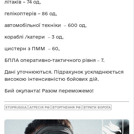
літаків – 74 од,
гелікоптерів – 86 од,
автомобільної техніки ‒ 600 од,
кораблі /катери ‒ 3 од,
цистерн з ПММ ‒ 60,
БПЛА оперативно-тактичного рівня ‒ 7.
Дані уточнюються. Підрахунок ускладнюється
високою інтенсивністю бойових дій.
Бий окупанта! Разом переможемо!
STOPRUSSIA
АГРЕСІЯ РФ
ВТОРГНЕННЯ РФ
ВТРАТИ ВОРОГА