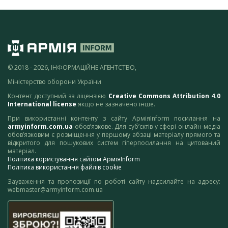
© 2018 - 2026, ІНФОРМАЦІЙНЕ АГЕНТСТВО,
Міністерство оборони України
Контент доступний за ліцензією
Creative Commons Attribution 4.0
International license
якщо не зазначено інше.
При використанні контенту з сайту АрміяInform посилання на
armyinform.com.ua
обов’язкове. Для суб’єктів у сфері онлайн-медіа
обов’язковим є розміщення у першому абзаці матеріалу прямого та
відкритого для пошукових систем гіперпосилання на цитований
матеріал.
Політика користування сайтом АрміяInform
Політика використання файлів cookie
Зауваження та пропозиції по роботі сайту надсилайте на адресу:
webmaster@armyinform.com.ua