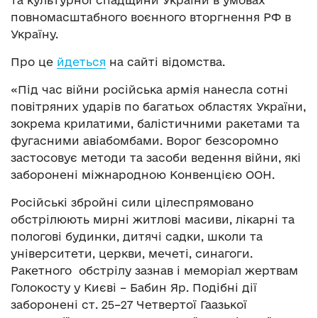
та культурної спадщини України в умовах
повномасштабного воєнного вторгнення РФ в
Україну.
Про це
йдеться
на сайті відомства.
«Під час війни російська армія нанесла сотні
повітряних ударів по багатьох областях України,
зокрема крилатими, балістичними ракетами та
фугасними авіабомбами. Ворог безсоромно
застосовує методи та засоби ведення війни, які
заборонені міжнародною Конвенцією ООН.
Російські збройні сили цілеспрямовано
обстрілюють мирні житлові масиви, лікарні та
пологові будинки, дитячі садки, школи та
університети, церкви, мечеті, синагоги.
Ракетного обстрілу зазнав і меморіал жертвам
Голокосту у Києві – Бабин Яр. Подібні дії
заборонені ст. 25–27 Четвертої Гаазької