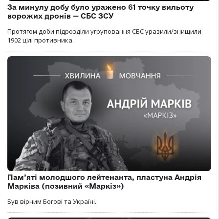
За минулу добу було уражено 61 точку вильоту
ворожих дронів — СБС ЗСУ
Протягом доби підрозділи угруповання СБС уразили/знищили
1902 цілі противника.
Пам’яті молодшого лейтенанта, пластуна Андрія
Марківа (позивний «Маркіз»)
Був вірним Богові та Україні.