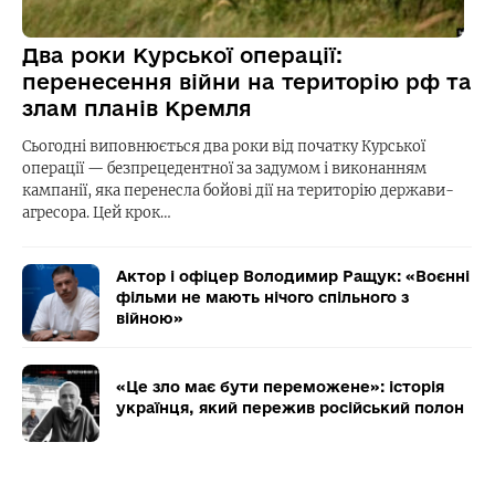
Два роки Курської операції:
перенесення війни на територію рф та
злам планів Кремля
Сьогодні виповнюється два роки від початку Курської
операції — безпрецедентної за задумом і виконанням
кампанії, яка перенесла бойові дії на територію держави-
агресора. Цей крок…
Актор і офіцер Володимир Ращук: «Воєнні
фільми не мають нічого спільного з
війною»
«Це зло має бути переможене»: історія
українця, який пережив російський полон