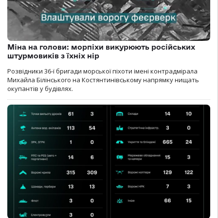
Міна на голови: морпіхи викурюють російських
штурмовиків з їхніх нір
Розвідники 36-ї бригади морської піхоти імені контрадмірала
Михайла Білінського на Костянтинівському напрямку нищать
окупантів у будівлях.