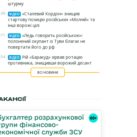
штурму
:39
«Сталевий Кордон» знищив
ВІДЕО
стартову позицію російських «Молній» та
інші ворожі цілі
:11
«Ледь говорить російською»:
ВІДЕО
полонений окупант із Туви благає не
повертати його до рф
:54
Рій «Баракуд» зірвав ротацію
ВІДЕО
противника, знищивши ворожий десант
ВСІ НОВИНИ
АКАНСІЇ
бухгалтер розрахункової
групи фінансово-
економічної служби ЗСУ