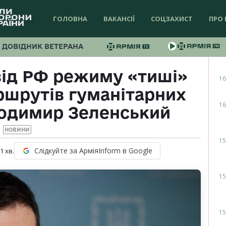
ГОЛОВНА
ВАКАНСІЇ
СОЦЗАХИСТ
ПРО 
ДОВІДНИК ВЕТЕРАНА
від РФ режиму «тиші»
16
ршрутів гуманітарних
16
лодимир Зеленський
НОВИНИ
15
Слідкуйте за АрміяInform в Google
 1
хв.
15
15