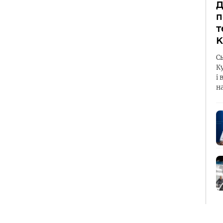
Д
п
т
К
С
К
і 
н