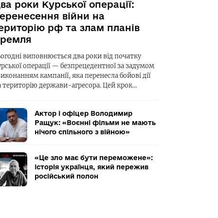
ва роки Курської операції:
еренесення війни на
ериторію рф та злам планів
ремля
ьогодні виповнюється два роки від початку
урської операції — безпрецедентної за задумом
виконанням кампанії, яка перенесла бойові дії
а територію держави-агресора. Цей крок…
Актор і офіцер Володимир
Ращук: «Воєнні фільми не мають
нічого спільного з війною»
«Це зло має бути переможене»:
історія українця, який пережив
російський полон