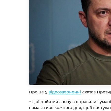
Про це у
відеозверненні
сказав Прези
«Цієї доби ми знову відправили гума
намагатись кожного дня, щоб врятува