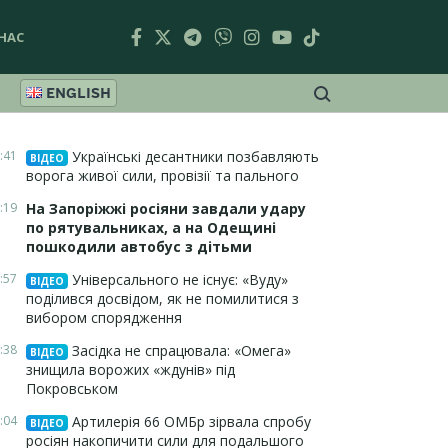
НАС
ENGLISH
:41
Українські десантники позбавляють
ВІДЕО
ворога живої сили, провізії та пального
:19
На Запоріжжі росіяни завдали удару
по рятувальниках, а на Одещині
пошкодили автобус з дітьми
:57
Універсального не існує: «Вуду»
ВІДЕО
поділився досвідом, як не помилитися з
вибором спорядження
:38
Засідка не спрацювала: «Омега»
ВІДЕО
знищила ворожих «ждунів» під
Покровськом
:04
Артилерія 66 ОМБр зірвала спробу
ВІДЕО
росіян накопичити сили для подальшого