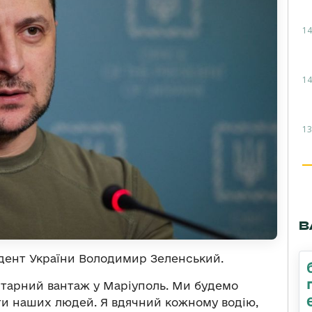
14
14
13
В
дент України Володимир Зеленський.
нітарний вантаж у Маріуполь. Ми будемо
ти наших людей. Я вдячний кожному водію,