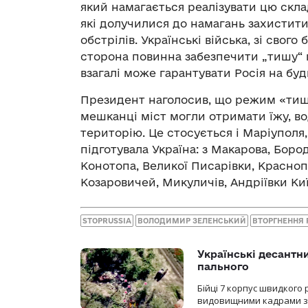
який намагається реалізувати цю скл
які долучилися до намагань захистити
обстрілів. Українські війська, зі свого
сторона повинна забезпечити „тишу“ 
взагалі може гарантувати Росія на бу
Президент наголосив, що режим «тиші
мешканці міст могли отримати їжу, во
територію. Це стосується і Маріуполя,
підготувала Україна: з Макарова, Боро
Конотопа, Великої Писарівки, Краснопі
Козаровичей, Микуличів, Андріївки Киї
STOPRUSSIA
ВОЛОДИМИР ЗЕЛЕНСЬКИЙ
ВТОРГНЕННЯ 
Українські десантни
пального
Бійці 7 корпус швидкого
видовищними кадрами з 