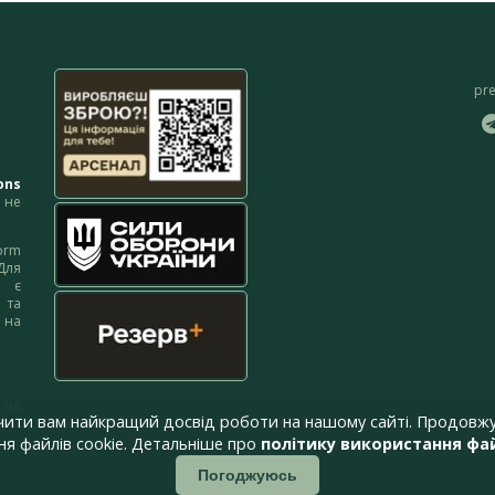
pr
ons
не
orm
Для
м є
 та
 на
 на
чити вам найкращий досвід роботи на нашому сайті. Продовжу
я файлів cookie. Детальніше про
політику використання фай
Погоджуюсь