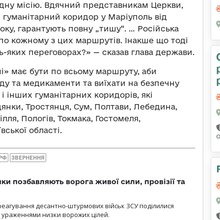
адну місію. Вдячний представникам Церкви,
 гуманітарний коридор у Маріуполь від
 боку, гарантують повну „тишу“. … Російська
по кожному з цих маршрутів. Інакше що тоді
дь-яких переговорах?» — сказав глава держави.
» має бути по всьому маршруту, аби
ду та медикаменти та виїхати на безпечну
 і інших гуманітарних коридорів, які
дянки, Тростянця, Сум, Полтави, Лебедина,
лля, Пологів, Токмака, Гостомеля,
вської області.
РФ
ЗВЕРНЕННЯ
ки позбавляють ворога живої сили, провізії та
 реагування десантно-штурмових військ ЗСУ поділилися
ураженнями низки ворожих цілей.