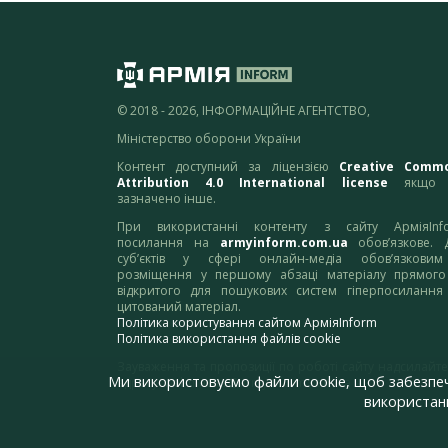
© 2018 - 2026, ІНФОРМАЦІЙНЕ АГЕНТСТВО,
Міністерство оборони України
Контент доступний за ліцензією
Creative Comm
Attribution 4.0 International license
якщо 
зазначено інше.
При використанні контенту з сайту АрміяInf
посилання на
armyinform.com.ua
обов’язкове. 
суб’єктів у сфері онлайн-медіа обов’язкови
розміщення у першому абзаці матеріалу прямого
відкритого для пошукових систем гіперпосилання
цитований матеріал.
Політика користування сайтом АрміяInform
Політика використання файлів cookie
Зауваження та пропозиції по роботі сайту надсилайте
Ми використовуємо файли cookie, щоб забезпе
адресу:
webmaster@armyinform.com.ua
використанн