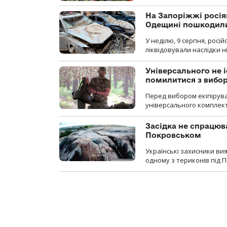
На Запоріжжі росія
Одещині пошкодили
У неділю, 9 серпня, росі
ліквідовували наслідки н
Універсального не і
помилитися з вибо
Перед вибором екіпірув
універсального комплекту,
Засідка не спрацюв
Покровськом
Українські захисники вия
одному з териконів під 