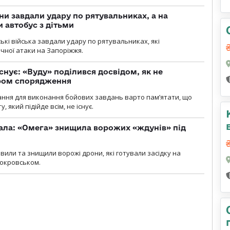
ни завдали удару по рятувальниках, а на
 автобус з дітьми
йські війська завдали удару по рятувальниках, які
ічної атаки на Запоріжжя.
снує: «Вуду» поділився досвідом, як не
ром спорядження
ання для виконання бойових завдань варто пам’ятати, що
 який підійде всім, не існує.
ала: «Омега» знищила ворожих «ждунів» під
вили та знищили ворожі дрони, які готували засідку на
Покровськом.