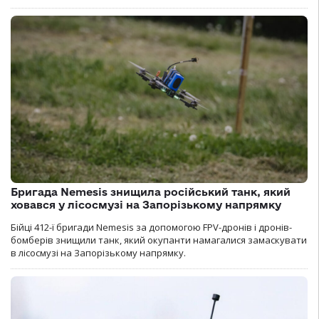
Бригада Nemesis знищила російський танк, який
ховався у лісосмузі на Запорізькому напрямку
Бійці 412-ї бригади Nemesis за допомогою FPV-дронів і дронів-
бомберів знищили танк, який окупанти намагалися замаскувати
в лісосмузі на Запорізькому напрямку.