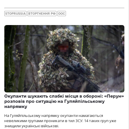
STOPRUSSIA
ВТОРГНЕННЯ РФ
ООС
Окупанти шукають слабкі місця в обороні: «Перун»
розповів про ситуацію на Гуляйпільському
напрямку
На Гуляйпільському напрямку окупанти намагаються
невеликими групами проникати в тил ЗСУ. 14 таких груп уже
знищили українські військові.