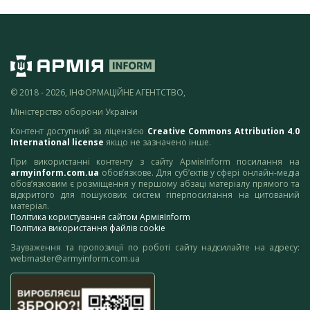
© 2018 - 2026, ІНФОРМАЦІЙНЕ АГЕНТСТВО,
Міністерство оборони України
Контент доступний за ліцензією
Creative Commons Attribution 4.0
International license
якщо не зазначено інше.
При використанні контенту з сайту АрміяInform посилання на
armyinform.com.ua
обов’язкове. Для суб’єктів у сфері онлайн-медіа
обов’язковим є розміщення у першому абзаці матеріалу прямого та
відкритого для пошукових систем гіперпосилання на цитований
матеріал.
Політика користування сайтом АрміяInform
Політика використання файлів cookie
Зауваження та пропозиції по роботі сайту надсилайте на адресу:
webmaster@armyinform.com.ua