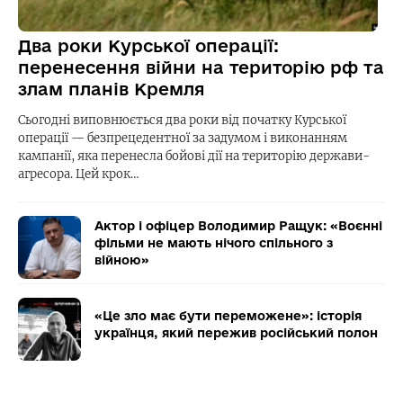
Два роки Курської операції:
перенесення війни на територію рф та
злам планів Кремля
Сьогодні виповнюється два роки від початку Курської
операції — безпрецедентної за задумом і виконанням
кампанії, яка перенесла бойові дії на територію держави-
агресора. Цей крок…
Актор і офіцер Володимир Ращук: «Воєнні
фільми не мають нічого спільного з
війною»
«Це зло має бути переможене»: історія
українця, який пережив російський полон