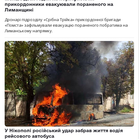
прикордонники евакуювали пораненого на
Лиманщині
Дронарі підрозділу «Срібна Трійка» прикордонної бригади
«Помста» зафільмували евакуацію пораненого побратима на
Лиманському напрямку.
У Нікополі російський удар забрав життя водія
рейсового автобуса