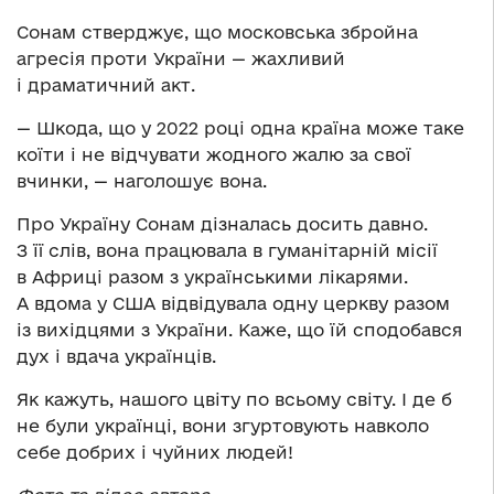
Сонам стверджує, що московська збройна
агресія проти України — жахливий
і драматичний акт.
— Шкода, що у 2022 році одна країна може таке
коїти і не відчувати жодного жалю за свої
вчинки, — наголошує вона.
Про Україну Сонам дізналась досить давно.
З її слів, вона працювала в гуманітарній місії
в Африці разом з українськими лікарями.
А вдома у США відвідувала одну церкву разом
із вихідцями з України. Каже, що їй сподобався
дух і вдача українців.
Як кажуть, нашого цвіту по всьому світу. І де б
не були українці, вони згуртовують навколо
себе добрих і чуйних людей!