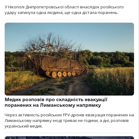
У Нікополі Дніпропетровської області внаслідок російського
удару загинула одна людина, ще одна дістала поранень.
Медик розповів про складність евакуації
поранених на Лиманському напрямку
Через активність російських FPV-дронів евакуація поранених на
Лиманському напрямку іноді триває не години, а дні, розповів
український медик.