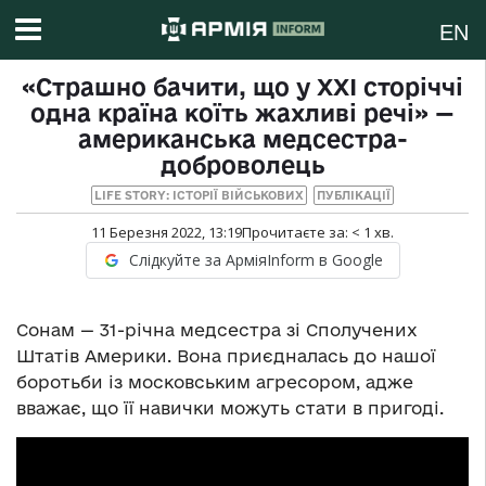
EN
«Страшно бачити, що у ХХІ сторіччі
одна країна коїть жахливі речі» —
американська медсестра-
доброволець
LIFE STORY: ІСТОРІЇ ВІЙСЬКОВИХ
ПУБЛІКАЦІЇ
11 Березня 2022, 13:19
Прочитаєте за:
< 1
хв.
Слідкуйте за АрміяInform в Google
Сонам — 31-річна медсестра зі Сполучених
Штатів Америки. Вона приєдналась до нашої
боротьби із московським агресором, адже
вважає, що її навички можуть стати в пригоді.