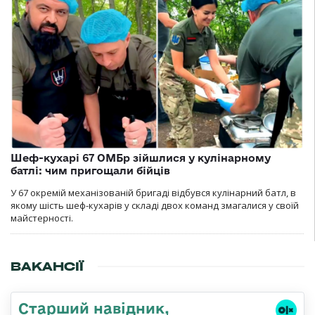
Шеф-кухарі 67 ОМБр зійшлися у кулінарному
батлі: чим пригощали бійців
У 67 окремій механізованій бригаді відбувся кулінарний батл, в
якому шість шеф-кухарів у складі двох команд змагалися у своїй
майстерності.
ВАКАНСІЇ
Старший навідник,