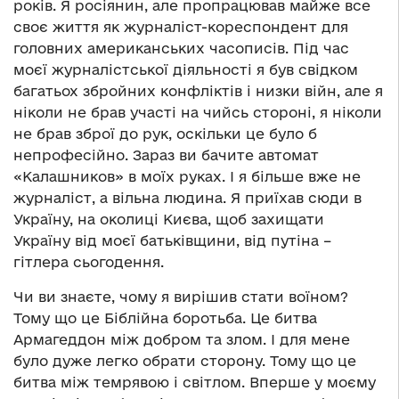
років. Я росіянин, але пропрацював майже все
своє життя як журналіст-кореспондент для
головних американських часописів. Під час
моєї журналістської діяльності я був свідком
багатьох збройних конфліктів і низки війн, але я
ніколи не брав участі на чийсь стороні, я ніколи
не брав зброї до рук, оскільки це було б
непрофесійно. Зараз ви бачите автомат
«Калашников» в моїх руках. І я більше вже не
журналіст, а вільна людина. Я приїхав сюди в
Україну, на околиці Києва, щоб захищати
Україну від моєї батьківщини, від путіна –
гітлера сьогодення.
Чи ви знаєте, чому я вирішив стати воїном?
Тому що це Біблійна боротьба. Це битва
Армагеддон між добром та злом. І для мене
було дуже легко обрати сторону. Тому що це
битва між темрявою і світлом. Вперше у моєму