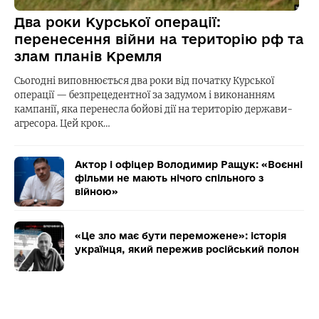
Два роки Курської операції:
перенесення війни на територію рф та
злам планів Кремля
Сьогодні виповнюється два роки від початку Курської
операції — безпрецедентної за задумом і виконанням
кампанії, яка перенесла бойові дії на територію держави-
агресора. Цей крок…
Актор і офіцер Володимир Ращук: «Воєнні
фільми не мають нічого спільного з
війною»
«Це зло має бути переможене»: історія
українця, який пережив російський полон