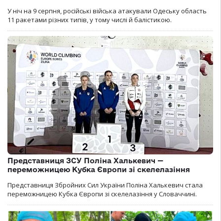
У ніч на 9 серпня, російські війська атакували Одеську область
11 ракетами різних типів, у тому числі й балістикою.
Представниця ЗСУ Поліна Халькевич —
переможницею Кубка Європи зі скелелазіння
Представниця Збройних Сил України Поліна Халькевич стала
переможницею Кубка Європи зі скелелазіння у Словаччині.