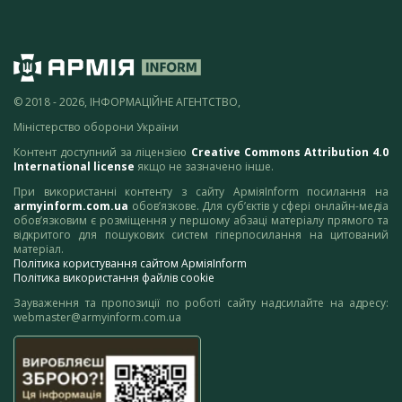
© 2018 - 2026, ІНФОРМАЦІЙНЕ АГЕНТСТВО,
Міністерство оборони України
Контент доступний за ліцензією
Creative Commons Attribution 4.0
International license
якщо не зазначено інше.
При використанні контенту з сайту АрміяInform посилання на
armyinform.com.ua
обов’язкове. Для суб’єктів у сфері онлайн-медіа
обов’язковим є розміщення у першому абзаці матеріалу прямого та
відкритого для пошукових систем гіперпосилання на цитований
матеріал.
Політика користування сайтом АрміяInform
Політика використання файлів cookie
Зауваження та пропозиції по роботі сайту надсилайте на адресу:
webmaster@armyinform.com.ua