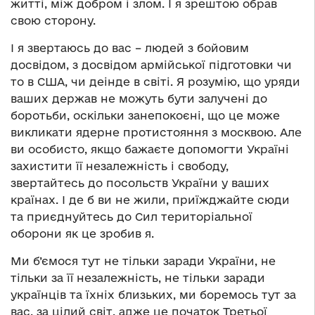
житті, між добром і злом. І я зрештою обрав
свою сторону.
І я звертаюсь до вас – людей з бойовим
досвідом, з досвідом армійської підготовки чи
то в США, чи деінде в світі. Я розумію, що уряди
ваших держав не можуть бути залучені до
боротьби, оскільки занепокоєні, що це може
викликати ядерне протистояння з москвою. Але
ви особисто, якщо бажаєте допомогти Україні
захистити її незалежність і свободу,
звертайтесь до посольств України у ваших
країнах. І де б ви не жили, приїжджайте сюди
та приєднуйтесь до Сил територіальної
оборони як це зробив я.
Ми б’ємося тут не тільки заради України, не
тільки за її незалежність, не тільки заради
українців та їхніх близьких, ми боремось тут за
вас, за цілий світ, адже це початок Третьої