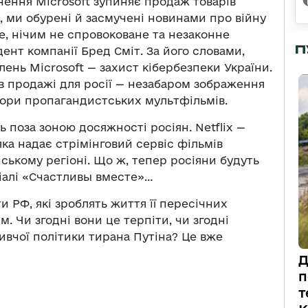
чення Microsoft зупиняє продаж товарів
іт, ми обурені й засмучені новинами про війну
е, нічим не спровоковане та незаконне
П
ент компанії Бред Сміт. За його словами,
ень Microsoft — захист кібербезпеки України.
в продажі для росії — незабаром зображення
тори пропагандистських мультфільмів.
ь поза зоною досяжності росіян. Netflix —
ка надає стрімінговий сервіс фільмів
йському регіоні. Що ж, тепер росіяни будуть
ріалі «Счастливы вместе»…
 РФ, які зроблять життя її пересічних
. Чи згодні вони це терпіти, чи згодні
ивчої політики тирана Путіна? Це вже
Д
п
т