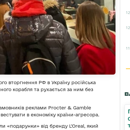
12
12
11
о вторгнення РФ в Україну російська
ного корабля та рухається за ним без
В
замовників реклами Procter & Gamble
нвестувати в економіку країни-агресора.
и «подарунки» від бренду L’Oreal, який