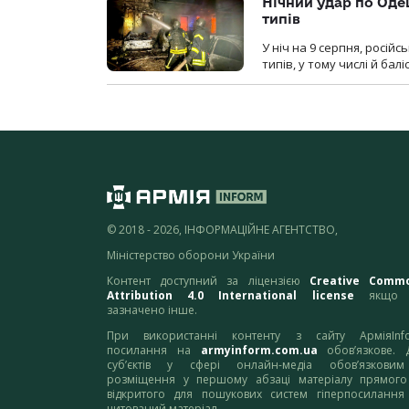
Нічний удар по Одещ
типів
У ніч на 9 серпня, росій
типів, у тому числі й бал
© 2018 - 2026, ІНФОРМАЦІЙНЕ АГЕНТСТВО,
Міністерство оборони України
Контент доступний за ліцензією
Creative Comm
Attribution 4.0 International license
якщо 
зазначено інше.
При використанні контенту з сайту АрміяInf
посилання на
armyinform.com.ua
обов’язкове. 
суб’єктів у сфері онлайн-медіа обов’язкови
розміщення у першому абзаці матеріалу прямого
відкритого для пошукових систем гіперпосилання
цитований матеріал.