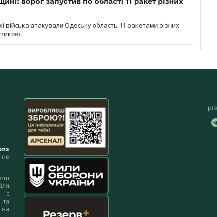
ині: ворог запустив по області 11 ракет різних
ські війська атакували Одеську область 11 ракетами різних
істикою.
pr
ons
не
orm
Для
м є
 та
 на