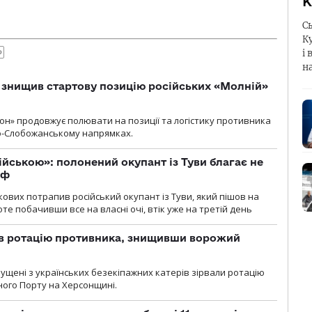
К
С
К
і 
Ф
н
 знищив стартову позицію російських «Молній»
н» продовжує полювати на позиції та логістику противника
но-Слобожанському напрямках.
ійською»: полонений окупант із Туви благає не
рф
кових потрапив російський окупант із Туви, який пішов на
те побачивши все на власні очі, втік уже на третій день
ав ротацію противника, знищивши ворожий
пущені з українських безекіпажних катерів зірвали ротацію
зного Порту на Херсонщині.