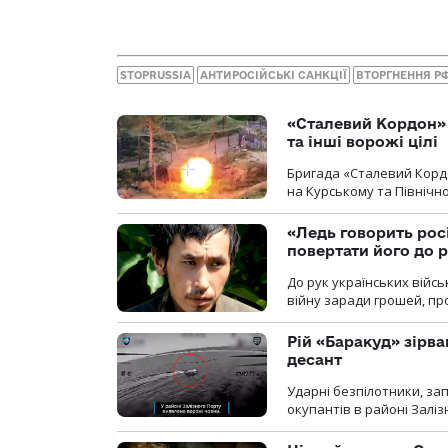
STOPRUSSIA
АНТИРОСІЙСЬКІ САНКЦІЇ
ВТОРГНЕННЯ Р
«Сталевий Кордон»
та інші ворожі цілі
Бригада «Сталевий Кордо
на Курському та Північ
«Ледь говорить рос
повертати його до 
До рук українських війсь
війну заради грошей, про
Рій «Баракуд» зірв
десант
Ударні безпілотники, за
окупантів в районі Залі