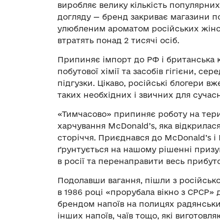
виробляє велику кількість популярних
догляду — бренд закриває магазини по
улюбленим ароматом російських жінок
втратять понад 2 тисячі осіб.
Припиняє імпорт до РФ і британська 
побутової хімії та засобів гігієни, се
підгузки. Цікаво, російські блогери 
таких необхідних і звичних для сучасни
«Тимчасово» припиняє роботу на тер
харчування МсDonald’s, яка відкрилася
сторіччя. Приєднався до МсDonald’s і
ґрунтується на нашому рішенні призуп
в росії та перенаправити весь прибуто
Подолавши вагання, пішли з російськог
в 1986 році «прорубала вікно з СРСР»
брендом напоїв на полицях радянських 
інших напоїв, чаїв тощо, які виготов