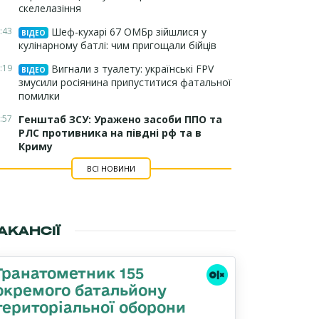
скелелазіння
:43
Шеф-кухарі 67 ОМБр зійшлися у
ВІДЕО
кулінарному батлі: чим пригощали бійців
:19
Вигнали з туалету: українські FPV
ВІДЕО
змусили росіянина припуститися фатальної
помилки
:57
Генштаб ЗСУ: Уражено засоби ППО та
РЛС противника на півдні рф та в
Криму
ВСІ НОВИНИ
АКАНСІЇ
Гранатометник 155
окремого батальйону
територіальної оборони