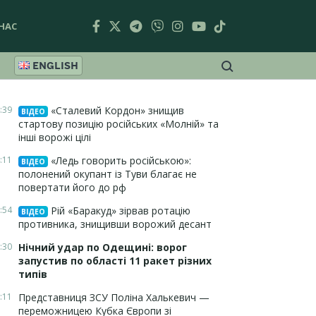
НАС
ENGLISH
:39
«Сталевий Кордон» знищив
ВІДЕО
стартову позицію російських «Молній» та
інші ворожі цілі
:11
«Ледь говорить російською»:
ВІДЕО
полонений окупант із Туви благає не
повертати його до рф
:54
Рій «Баракуд» зірвав ротацію
ВІДЕО
противника, знищивши ворожий десант
:30
Нічний удар по Одещині: ворог
запустив по області 11 ракет різних
типів
:11
Представниця ЗСУ Поліна Халькевич —
переможницею Кубка Європи зі