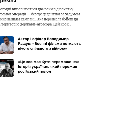
ремля
ьогодні виповнюється два роки від початку
урської операції — безпрецедентної за задумом
виконанням кампанії, яка перенесла бойові дії
а територію держави-агресора. Цей крок…
Актор і офіцер Володимир
Ращук: «Воєнні фільми не мають
нічого спільного з війною»
«Це зло має бути переможене»:
історія українця, який пережив
російський полон