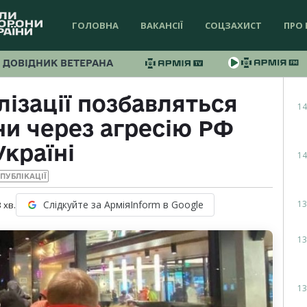
ГОЛОВНА
ВАКАНСІЇ
СОЦЗАХИСТ
ПРО 
ДОВІДНИК ВЕТЕРАНА
лізації позбавляться
14
ни через агресію РФ
Україні
14
ПУБЛІКАЦІЇ
13
Слідкуйте за АрміяInform в Google
3
хв.
13
13