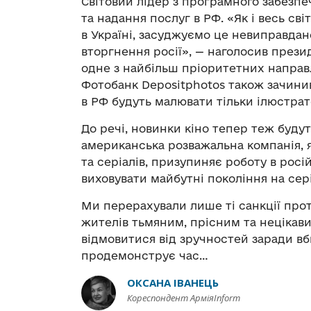
Світовий лідер з програмного забезпе
та надання послуг в РФ. «Як і весь св
в Україні, засуджуємо це невиправдан
вторгнення росії», — наголосив презид
одне з найбільш пріоритетних направл
Фотобанк Depositphotos також зачини
в РФ будуть малювати тільки ілюстра
До речі, новинки кіно тепер теж будут
американська розважальна компанія, я
та серіалів, призупиняє роботу в росі
виховувати майбутні покоління на се
Ми перерахували лише ті санкції проти
жителів тьмяним, прісним та нецікавим
відмовитися від зручностей заради вб
продемонструє час…
ОКСАНА ІВАНЕЦЬ
Кореспондент АрміяInform