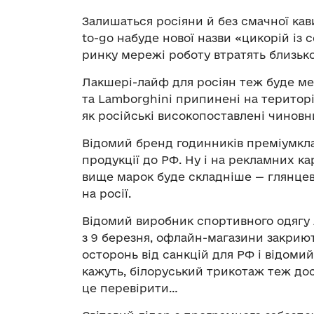
Залишаться росіяни й без смачної кави
to-go набуде нової назви «цикорій із 
ринку мережі роботу втратять близько 
Лакшері-лайф для росіян теж буде ме
та Lamborghini припинені на територі
як російські високопоставлені чиновн
Відомий бренд годинників преміумкла
продукції до РФ. Ну і на рекламних 
вище марок буде складніше — глянцев
на росії.
Відомий виробник спортивного одягу
з 9 березня, офлайн-магазини закриют
осторонь від санкцій для РФ і відомий 
кажуть, білоруський трикотаж теж дос
це перевірити…