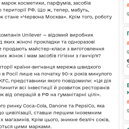
 марок косметики, парфумів, засобів
 території РФ. Що ж, тепер, мабуть,
 стане «Червона Москва». Крім того, роботу
компанія Unilever — відомий виробник
ред яких жіночі прокладки та одноразові
вже продають майстер-класи з виготовлення
х жінок і мам засобів гігієни з ганчір’я?
иторії країни-вигнанця мережа швидкого
 в Росії лише на початку 90-х років минулого
 KFC, представники якого повідомили: «Ця дія
инити всі інвестиції й розвиток ресторанів
к від операцій в РФ на гуманітарні цілі».
о ринку Coca-Cola, Danone та PepsiCo, яка
 до цивілізації, ставши першим іноземним
магазинів. Крім цього, зникне безліч соків,
ляються цими марками.