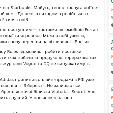
 від Starbucks. Мабуть, тепер послуга coffee-
собою»… До речі, з виходом з російського
2 тисяч осіб.
нш доступним — поставки автомобілів Ferrari
ю країни-агресора. Можна собі уявити,
ики знову пересіли на вітчизняні «Волги»…
су Rolex відмовився робити поставки
картинках побачити продукцію перерахованих
і журнали Vogue та GQ не випускатимуть
 Adidas припинив онлайн-продажі в РФ уже
ься після 13 березня. Не залишається
бренд жіночої білизни Victoria’s Secret. Але,
ить зручний. У росіянок є нагода