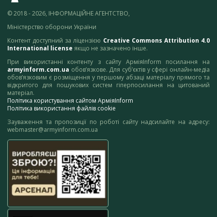
© 2018 - 2026, ІНФОРМАЦІЙНЕ АГЕНТСТВО,
Міністерство оборони України
Контент доступний за ліцензією
Creative Commons Attribution 4.0
International license
якщо не зазначено інше.
При використанні контенту з сайту АрміяInform посилання на
armyinform.com.ua
обов’язкове. Для суб’єктів у сфері онлайн-медіа
обов’язковим є розміщення у першому абзаці матеріалу прямого та
відкритого для пошукових систем гіперпосилання на цитований
матеріал.
Політика користування сайтом АрміяInform
Політика використання файлів cookie
Зауваження та пропозиції по роботі сайту надсилайте на адресу:
webmaster@armyinform.com.ua