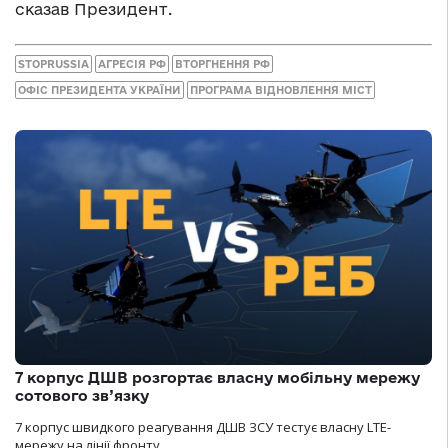
сказав Президент.
STOPRUSSIA
АГРЕСІЯ РФ
ВТОРГНЕННЯ РФ
ОФІС ПРЕЗИДЕНТА УКРАЇНИ
ПРОГРАМА ВІДНОВЛЕННЯ МІСТ
7 корпус ДШВ розгортає власну мобільну мережу
сотового зв’язку
7 корпус швидкого реагування ДШВ ЗСУ тестує власну LTE-
мережу на лінії фронту.