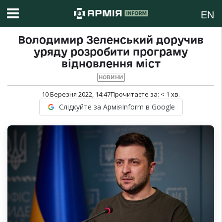
EN
Володимир Зеленський доручив
уряду розробити програму
відновлення міст
НОВИНИ
10 Березня 2022, 14:47
Прочитаєте за:
< 1
хв.
Слідкуйте за АрміяInform в Google