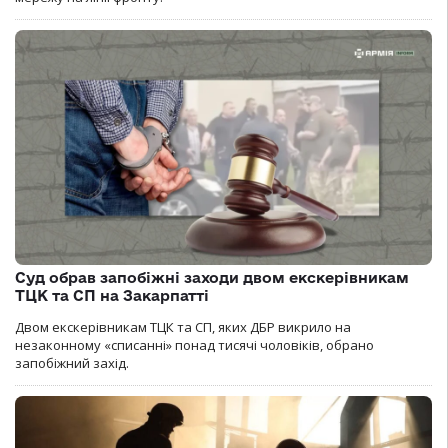
Суд обрав запобіжні заходи двом екскерівникам
ТЦК та СП на Закарпатті
Двом екскерівникам ТЦК та СП, яких ДБР викрило на
незаконному «списанні» понад тисячі чоловіків, обрано
запобіжний захід.