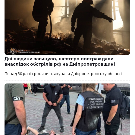
Дві людини загинуло, шестеро постраждали
внаслідок обстрілів рф на Дніпропетровщині
Понад 50 разів росіяни атакували Дніпропетровську області.