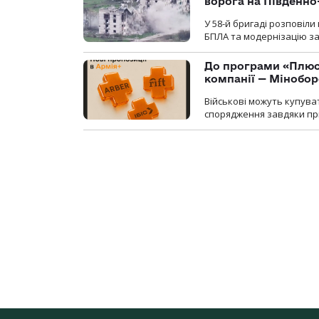
ворога на Південн
У 58-й бригаді розповіл
БПЛА та модернізацію зас
До програми «Плюси
компанії — Мінобо
Військові можуть купуват
спорядження завдяки при