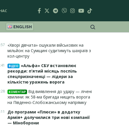
НАС
ENGLISH
:57
«Хворі дівчата» ошукали військових на
мільйон: на Сумщині судитимуть шахраїв з
кол-центру
:41
«Альфа» СБУ встановлює
ВІДЕО
рекорди: п’ятий місяць поспіль
спецпризначенці — лідери за
кількістю уражень ворога
:28
Від виявлення до удару — лічені
КОМЕНТАР
хвилини: як 58-ма бригада нищить ворога
на Південно-Слобожанському напрямку
:11
До програми «Плюси» в додатку
Армія+ долучилися три нові компанії
— Міноборони