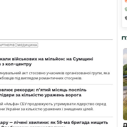
П
АРТНЕРІВ
МЕДИЦИНА
укали військових на мільйон: на Сумщині
 з кол-центру
нувальний акт стосовно учасників організованої групи, яка
бовців під виглядом романтичних стосунків.
влює рекорди: п’ятий місяць поспіль
лідери за кількістю уражень ворога
цій «Альфа» СБУ продовжують утримувати лідерство серед
ни України за кількістю уражених і знищених цілей.
ару — лічені хвилини: як 58-ма бригада нищить
Д