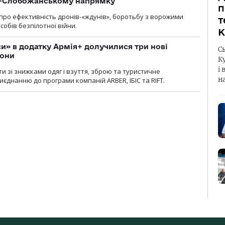
о-Слобожанському напрямку
п
и про ефективність дронів-«ждунів», боротьбу з ворожими
т
обів безпілотної війни.
К
» в додатку Армія+ долучилися три нові
С
рони
К
і 
и зі знижками одяг і взуття, зброю та туристичне
н
єднанню до програми компаній ARBER, ІБІС та RIFT.