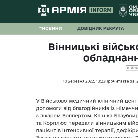
#НОВИНИ
ДОВІДНИК РЕКРУТА
Вінницькі війсь
обладнанн
ВІЙС
10 Березня 2022, 13:23
Прочитаєте за:
У Військово-медичний клінічний цент
допомоги від благодійників із Німеччи
з лікарем Воллертом, Клініка Блаубой
та Корплюс передали вінницьким вій
пацієнтів інтенсивної терапії, дефібр
Загальна вартість вантажу становить 7