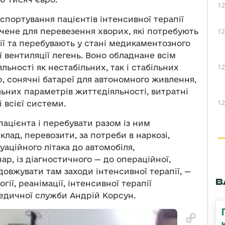
12
спортування пацієнтів інтенсивної терапії
чене для перевезення хворих, які потребують
12
ії та перебувають у стані медикаментозного
 вентиляції легень. Воно обладнане всім
12
ьності як нестабільних, так і стабільних
р, сонячні батареї для автономного живлення,
ьних параметрів життєдіяльності, витратні
12
 всієї системи.
ацієнта і перебувати разом із ним
лад, перевозити, за потреби в наркозі,
уаційного літака до автомобіля,
ар, із діагностичного — до операційної,
довжувати там заходи інтенсивної терапії, —
В
гії, реанімації, інтенсивної терапії
едичної служби Андрій Корсун.