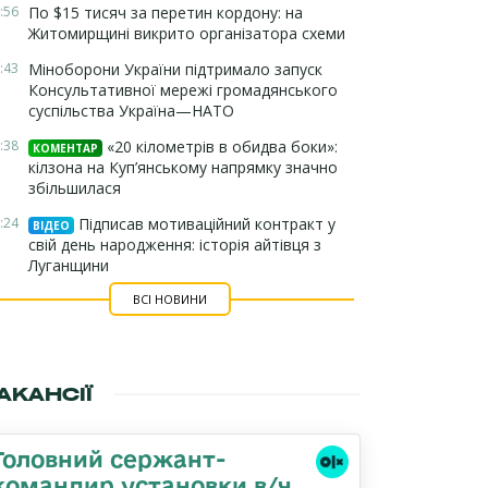
:56
По $15 тисяч за перетин кордону: на
Житомирщині викрито організатора схеми
:43
Міноборони України підтримало запуск
Консультативної мережі громадянського
суспільства Україна—НАТО
:38
«20 кілометрів в обидва боки»:
КОМЕНТАР
кілзона на Куп’янському напрямку значно
збільшилася
:24
Підписав мотиваційний контракт у
ВІДЕО
свій день народження: історія айтівця з
Луганщини
ВСІ НОВИНИ
АКАНСІЇ
Головний сержант-
командир установки в/ч