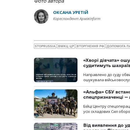
Фото автора
ОКСАНА УРЕТІЙ
Кореспондент АрміяInform
STOPRUSSIA
ВМКЦ ЦР
ВТОРГНЕННЯ РФ
ДОПОМОГА П
«Хворі дівчата» ош
судитимуть шахраїв
Направлено до суду обви
ошукувала військовослуж
«Альфа» СБУ встано
спецпризначенці — 
Бійці Центру спецопера
усіх складових Сил оборо
Від виявлення до уд