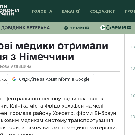
ГОЛОВНА
ВАКАНСІЇ
СОЦЗАХИСТ
ПРО 
ДОВІДНИК ВЕТЕРАНА
кові медики отримали
13
я з Німеччини
ЬКОВА МЕДИЦИНА
13
Слідкуйте за АрміяInform в Google
2
хв.
13
р Центрального регіону надійшла партія
ни. Клініка міста Фрідріхсхафен на чолі
рен, громада району Хоксетр, фірми Бі-браун
13
ськовим медикам систему транспортування
илятори, а також витратні медичні матеріали.
0 тисяч євро.