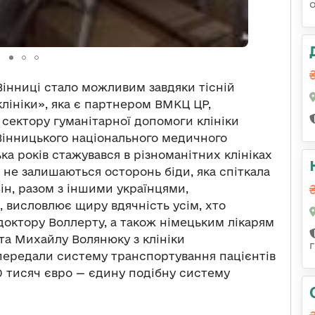
інниці стало можливим завдяки тісній
клініки», яка є партнером ВМКЦ ЦР,
сектору гуманітарної допомоги клініки
Вінницького національного медичного
ька років стажувався в різноманітних клініках
 не залишаються осторонь біди, яка спіткала
Він, разом з іншими українцями,
 висловлює щиру вдячність усім, хто
доктору Воллерту, а також німецьким лікарям
та Михайлу Волянюку з клініки
г
 передали систему транспортування пацієнтів
0 тисяч євро — єдину подібну систему