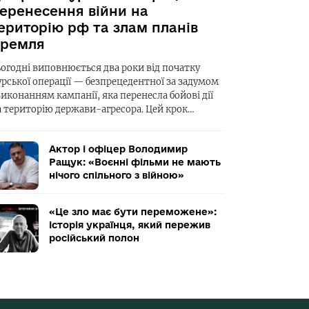
еренесення війни на
ериторію рф та злам планів
ремля
ьогодні виповнюється два роки від початку
урської операції — безпрецедентної за задумом
виконанням кампанії, яка перенесла бойові дії
а територію держави-агресора. Цей крок…
Актор і офіцер Володимир
Ращук: «Воєнні фільми не мають
нічого спільного з війною»
«Це зло має бути переможене»:
історія українця, який пережив
російський полон