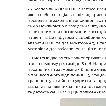
Як розповіли у ВМКЦ ЦР, система тран
являє собою спеціальне ліжко, призна
проведення заходів інтенсивної терап
сну з можливістю проведення штучної
необхідним для підтримання життєдіял
пацієнтів. Це інфузомат, дефібрилято
апарати ШВЛ та для моніторингу вітал
матеріали для забезпечення цілісності
— Система дає змогу транспортувати п
в автономному режимі до 5 діб. Наприк
поранених і травмованих бійців з евак
з приймального відділення — у стаціон
транспортувати його в укриття та про
зазначив начальник клініки анестезіоло
та детоксикації ВМКЦ ЦР полковник м