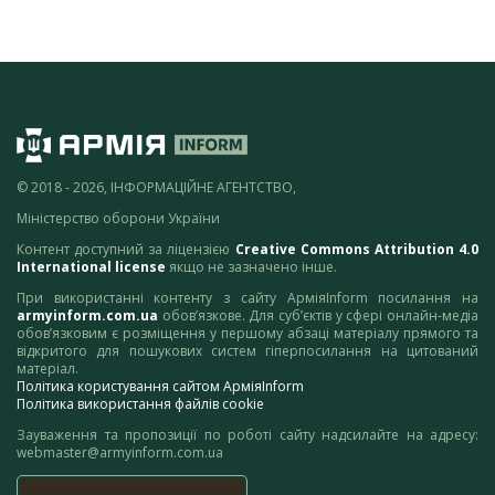
© 2018 - 2026, ІНФОРМАЦІЙНЕ АГЕНТСТВО,
Міністерство оборони України
Контент доступний за ліцензією
Creative Commons Attribution 4.0
International license
якщо не зазначено інше.
При використанні контенту з сайту АрміяInform посилання на
armyinform.com.ua
обов’язкове. Для суб’єктів у сфері онлайн-медіа
обов’язковим є розміщення у першому абзаці матеріалу прямого та
відкритого для пошукових систем гіперпосилання на цитований
матеріал.
Політика користування сайтом АрміяInform
Політика використання файлів cookie
Зауваження та пропозиції по роботі сайту надсилайте на адресу:
webmaster@armyinform.com.ua