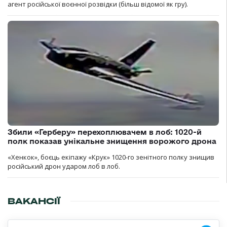
агент російської воєнної розвідки (більш відомої як гру).
Збили «Герберу» перехоплювачем в лоб: 1020-й
полк показав унікальне знищення ворожого дрона
«Хенкок», боєць екіпажу «Крук» 1020-го зенітного полку знищив
російський дрон ударом лоб в лоб.
ВАКАНСІЇ