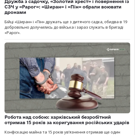
Дружба з садочку, «Золотий хрест» і повернення із
СЗЧ у «Рарог»: «Ширан» і «Пін» обрали воювати
дронами
Бійці «Ширан» і «Пін» дружать ще з дитячого садка, обидва в 19
добровільно долучились до війська і зараз служать в бригаді
«Рарог».
Робота над собою: харківський безробітний
отримав 15 років за коригування російських ударів
Конфіскацію майна та 15 років увʼязнення отримав ще один