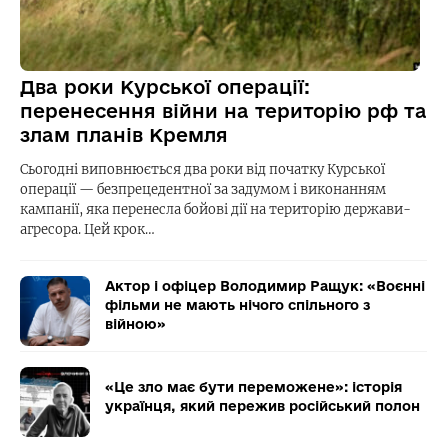
Два роки Курської операції:
перенесення війни на територію рф та
злам планів Кремля
Сьогодні виповнюється два роки від початку Курської
операції — безпрецедентної за задумом і виконанням
кампанії, яка перенесла бойові дії на територію держави-
агресора. Цей крок…
Актор і офіцер Володимир Ращук: «Воєнні
фільми не мають нічого спільного з
війною»
«Це зло має бути переможене»: історія
українця, який пережив російський полон