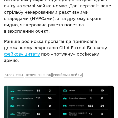
снігу на землі майже немає. Далі вертоліт веде
стрільбу некерованими реактивними
снарядами (НУРСами), а на другому екрані
видно, як керована ракета полетіла
в захоплений об’єкт.
Раніше російська пропаганда приписала
державному секретарю США Ентоні Блінкену
фейкову цитату
про «потужну» російську
армію.
STOPRUSSIA
ВТОРГНЕННЯ РФ
РОСІЙСЬКІ ФЕЙКИ