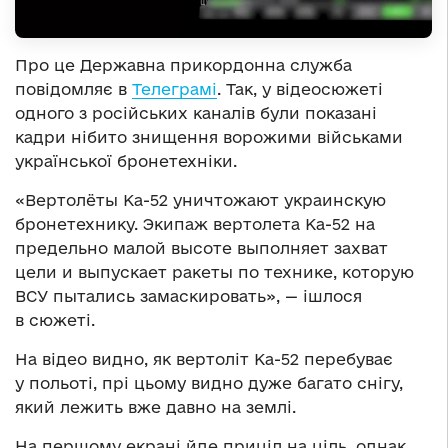
Про це Державна прикордонна служба
повідомляє в
Телеграмі
. Так, у відеосюжеті
одного з російських каналів були показані
кадри нібито знищення ворожими військами
української бронетехніки.
«Вертолёты Ка-52 уничтожают украинскую
бронетехнику. Экипаж вертолета Ка-52 на
предельно малой высоте выполняет захват
цели и выпускает ракеты по технике, которую
ВСУ пытались замаскировать», — ішлося
в сюжеті.
На відео видно, як вертоліт Ка-52 перебуває
у польоті, прі цьому видно дуже багато снігу,
який лежить вже давно на землі.
На першому екрані йде приціл на ціль, однак