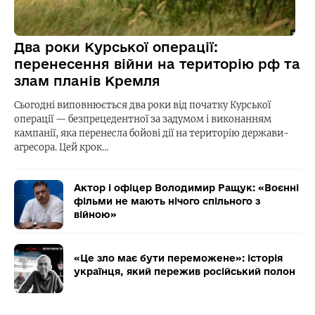
Два роки Курської операції:
перенесення війни на територію рф та
злам планів Кремля
Сьогодні виповнюється два роки від початку Курської
операції — безпрецедентної за задумом і виконанням
кампанії, яка перенесла бойові дії на територію держави-
агресора. Цей крок…
Актор і офіцер Володимир Ращук: «Воєнні
фільми не мають нічого спільного з
війною»
«Це зло має бути переможене»: історія
українця, який пережив російський полон