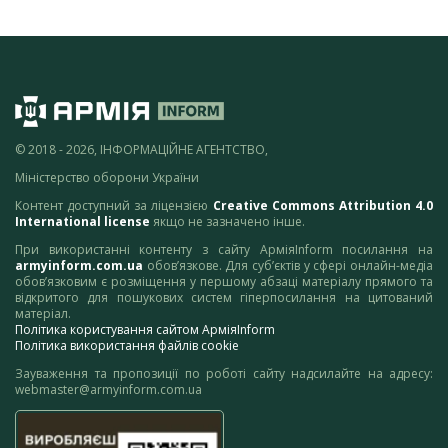
© 2018 - 2026, ІНФОРМАЦІЙНЕ АГЕНТСТВО,
Міністерство оборони України
Контент доступний за ліцензією
Creative Commons Attribution 4.0
International license
якщо не зазначено інше.
При використанні контенту з сайту АрміяInform посилання на
armyinform.com.ua
обов’язкове. Для суб’єктів у сфері онлайн-медіа
обов’язковим є розміщення у першому абзаці матеріалу прямого та
відкритого для пошукових систем гіперпосилання на цитований
матеріал.
Політика користування сайтом АрміяInform
Політика використання файлів cookie
Зауваження та пропозиції по роботі сайту надсилайте на адресу:
webmaster@armyinform.com.ua