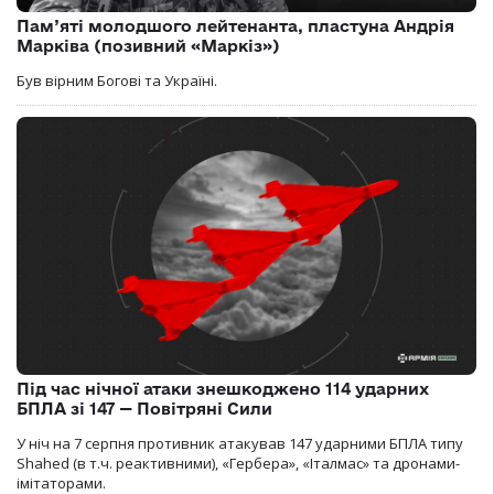
Пам’яті молодшого лейтенанта, пластуна Андрія
Марківа (позивний «Маркіз»)
Був вірним Богові та Україні.
Під час нічної атаки знешкоджено 114 ударних
БПЛА зі 147 — Повітряні Сили
У ніч на 7 серпня противник атакував 147 ударними БПЛА типу
Shahed (в т.ч. реактивними), «Гербера», «Італмас» та дронами-
імітаторами.