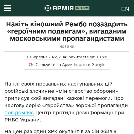
EN
Навіть кіношний Рембо позаздрить
«героїчним подвигам», вигаданим
московськими пропагандистами
НОВИНИ
10 Березня 2022, 2:04
Прочитаєте за:
< 1
хв.
Слідкуйте за АрміяInform в Google
На тлі своїх провальних наступальних дій
російські злочинне «міністерство оборони»
приписує собі вигадані казкові перемоги. Про
чергову серію «геройства» ворожої пропаганди
повідомляє
Центр протидії дезінформації при
РНБО України.
На цей раз один ЗРК окупантів за бій збив 9