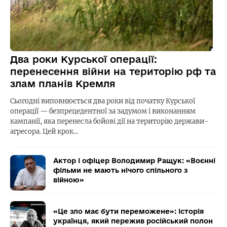
Два роки Курської операції:
перенесення війни на територію рф та
злам планів Кремля
Сьогодні виповнюється два роки від початку Курської
операції — безпрецедентної за задумом і виконанням
кампанії, яка перенесла бойові дії на територію держави-
агресора. Цей крок…
Актор і офіцер Володимир Ращук: «Воєнні
фільми не мають нічого спільного з
війною»
«Це зло має бути переможене»: історія
українця, який пережив російський полон