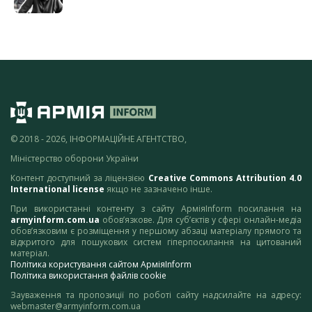
© 2018 - 2026, ІНФОРМАЦІЙНЕ АГЕНТСТВО,
Міністерство оборони України
Контент доступний за ліцензією
Creative Commons Attribution 4.0
International license
якщо не зазначено інше.
При використанні контенту з сайту АрміяInform посилання на
armyinform.com.ua
обов’язкове. Для суб’єктів у сфері онлайн-медіа
обов’язковим є розміщення у першому абзаці матеріалу прямого та
відкритого для пошукових систем гіперпосилання на цитований
матеріал.
Політика користування сайтом АрміяInform
Політика використання файлів cookie
Зауваження та пропозиції по роботі сайту надсилайте на адресу:
webmaster@armyinform.com.ua