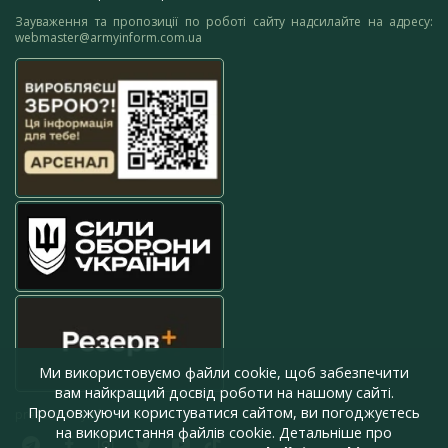
Зауваження та пропозиції по роботі сайту надсилайте на адресу:
webmaster@armyinform.com.ua
Ми використовуємо файли cookie, щоб забезпечити
вам найкращий досвід роботи на нашому сайті.
Продовжуючи користуватися сайтом, ви погоджуєтесь
press@armyinform.com.ua
на використання файлів cookie. Детальніше про