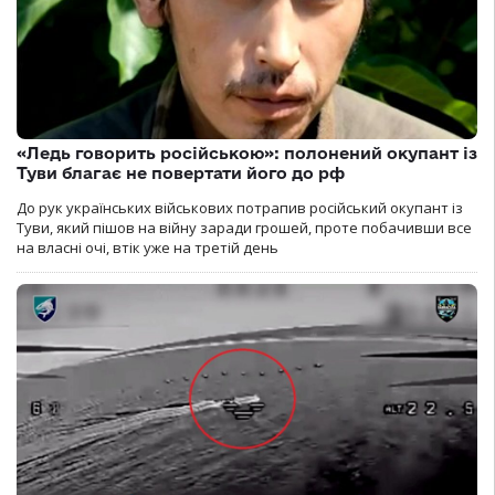
«Ледь говорить російською»: полонений окупант із
Туви благає не повертати його до рф
До рук українських військових потрапив російський окупант із
Туви, який пішов на війну заради грошей, проте побачивши все
на власні очі, втік уже на третій день