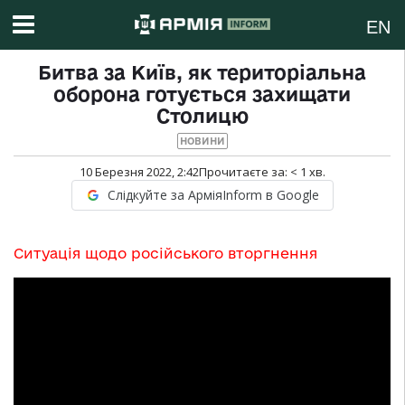
EN
Битва за Київ, як територіальна
оборона готується захищати
Столицю
НОВИНИ
10 Березня 2022, 2:42
Прочитаєте за:
< 1
хв.
Слідкуйте за АрміяInform в Google
Ситуація щодо російського вторгнення