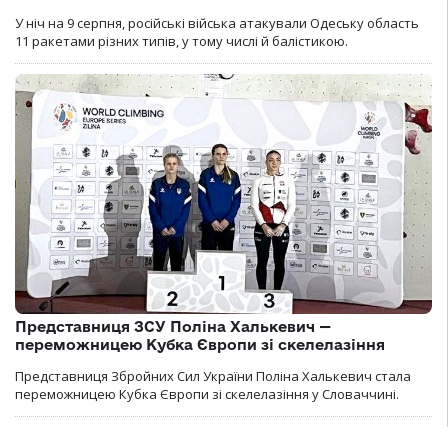
У ніч на 9 серпня, російські війська атакували Одеську область
11 ракетами різних типів, у тому числі й балістикою.
Представниця ЗСУ Поліна Халькевич —
переможницею Кубка Європи зі скелелазіння
Представниця Збройних Сил України Поліна Халькевич стала
переможницею Кубка Європи зі скелелазіння у Словаччині.