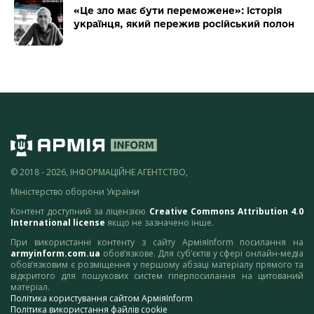
«Це зло має бути переможене»: історія
українця, який пережив російський полон
© 2018 - 2026, ІНФОРМАЦІЙНЕ АГЕНТСТВО,
Міністерство оборони України
Контент доступний за ліцензією
Creative Commons Attribution 4.0
International license
якщо не зазначено інше.
При використанні контенту з сайту АрміяInform посилання на
armyinform.com.ua
обов’язкове. Для суб’єктів у сфері онлайн-медіа
обов’язковим є розміщення у першому абзаці матеріалу прямого та
відкритого для пошукових систем гіперпосилання на цитований
матеріал.
Політика користування сайтом АрміяInform
Політика використання файлів cookie