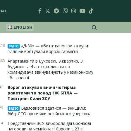
НАС
ENGLISH
:18
«Д-30» — вбита: капоніри та купи
ВІДЕО
гілля не врятували ворожі гармати
:03
Апартаменти в Буковелі, 9 квартир, 3
будинки та 4 авто: колишнього
командувача звинувачують у незаконному
збагаченні
47
Ворог атакував вночі чотирма
ракетами та понад 100 БПЛА —
Повітряні Сили ЗСУ
29
Відмовився здатися — знищили:
ВІДЕО
бійці ССО провчили російського упертюха
14
Представники ЗСУ вибороли дві бронзові
нагороди на чемпіонаті Європи U23 зі