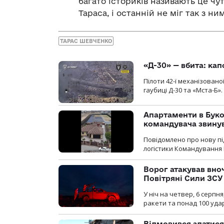
багато істориків називають це ч
Тараса, і останній не міг так з ни
ТАРАС ШЕВЧЕНКО
«Д-30» — вбита: кап
Пілоти 42-ї механізовано
гаубиці Д-30 та «Мста-Б».
Апартаменти в Буков
командувача звинув
Повідомлено про нову п
логістики Командування 
Ворог атакував вно
Повітряні Сили ЗСУ
У ніч на четвер, 6 серпня
ракети та понад 100 уда
Відмовився здатися