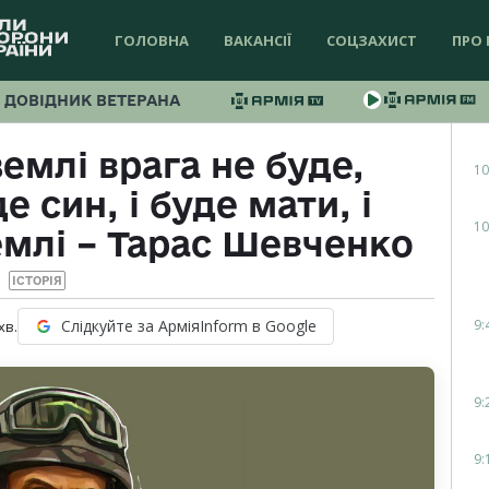
ГОЛОВНА
ВАКАНСІЇ
СОЦЗАХИСТ
ПРО 
ДОВІДНИК ВЕТЕРАНА
землі врага не буде,
10
е син, і буде мати, і
10
емлі – Тарас Шевченко
ІСТОРІЯ
9:
Слідкуйте за АрміяInform в Google
хв.
9:
9: