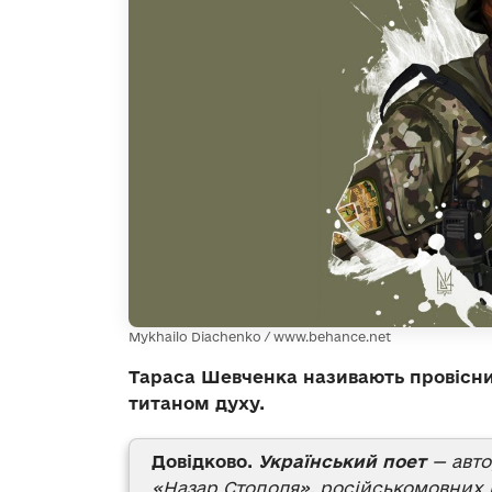
Mykhailo Diachenko / www.behance.net
Тараса Шевченка називають провісн
титаном духу.
Довідково.
Український поет
— авто
«Назар Стодоля», російськомовних 