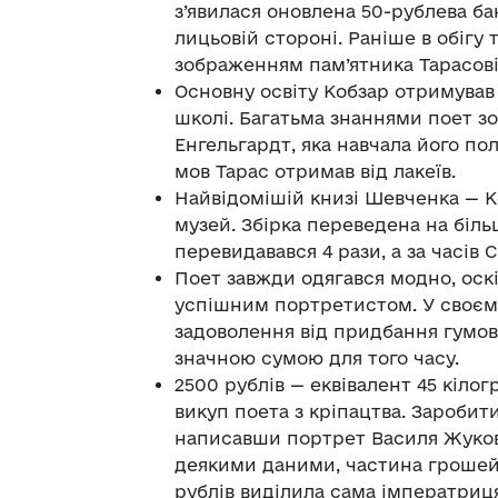
з’явилася оновлена 50-рублева б
лицьовій стороні. Раніше в обігу 
зображенням пам’ятника Тарасові
Основну освіту Кобзар отримував
школі. Багатьма знаннями поет зо
Енгельгардт, яка навчала його по
мов Тарас отримав від лакеїв.
Найвідомішій книзі Шевченка — 
музей. Збірка переведена на біль
перевидавався 4 рази, а за часів 
Поет завжди одягався модно, оскі
успішним портретистом. У своєм
задоволення від придбання гумов
значною сумою для того часу.
2500 рублів — еквівалент 45 кілог
викуп поета з кріпацтва. Заробит
написавши портрет Василя Жуковс
деякими даними, частина грошей 
рублів виділила сама імператриц