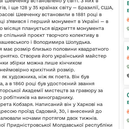
ві Шевченку встановлено у світі. З них в
в, і ще 128 у 35 країнах світу — Бразилії, США,
асові Шевченку встановили в 1881 році в
ці з’явився і перший монумент в Україні — в
го місяця планується відкриття монумента
е спільний проєкт творчого колективу в
омашевського і Володимира Шолудька.
я має розмір близько половини квадратного
ернятко. Створив його український майстер
інки збірки можна лише кінчиком
 неймовірно крихітний розмір.
 як художника, ніж як поета. Він був
 а в 1860 році був удостоєний звання
торської Академії мистецтв за гравюру за
 робітників на винограднику.
рета Кобзаря. Написаний він у Харкові на
адресою проїзд Садовий, 30, і внесений до
 малювали ночами протягом двох тижнів.
ної Придністровської Молдавської республіки