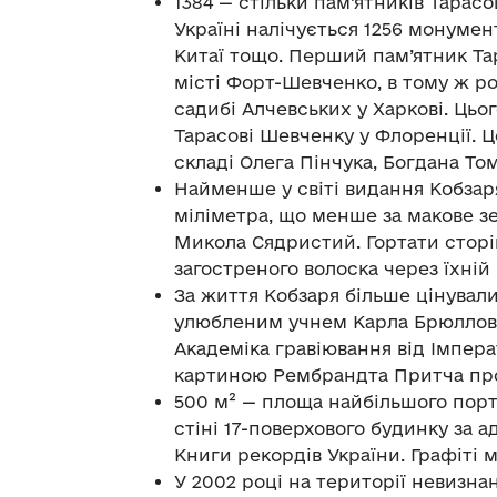
1384 — стільки пам’ятників Тарасо
Україні налічується 1256 монументі
Китаї тощо. Перший пам’ятник Тар
місті Форт-Шевченко, в тому ж ро
садибі Алчевських у Харкові. Цьо
Тарасові Шевченку у Флоренції. Ц
складі Олега Пінчука, Богдана Т
Найменше у світі видання Кобзар
міліметра, що менше за макове з
Микола Сядристий. Гортати стор
загостреного волоска через їхній
За життя Кобзаря більше цінували
улюбленим учнем Карла Брюллова,
Академіка гравіювання від Імпера
картиною Рембрандта Притча про
500 м² — площа найбільшого порт
стіні 17-поверхового будинку за 
Книги рекордів України. Графіті
У 2002 році на території невизна