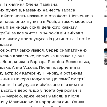
С
I і княгиня Олена Павлівна.
К
их пунктів, названих на честь Тараса
і 
 в його честь названо місто Форт-Шевченко в
н
и населених пунктів в Росії, а також морська
на північному схилі Великого Кавказу.
раїні за все життя. У 14 років він виїхав з
м, якому прислужував із дитинства, і потім
ювати.
своє життя закохувався. Серед симпатичних
ксана Коваленко, польська швачка Дзюня
олберг, княжна Варвара Рєпніна-Волконська,
ька, Анна Ускова. Після повернення із
чну актрису Катерину Піунову, а останнім
ужниця Ликера Полусмак. До самої смерті
ання і побудувати сім’ю, але ні з ким не
цього, є версія, що у поета був роман із
 Марією, адже через 9 місяців після
ння у Максимовичів народився син. Однак