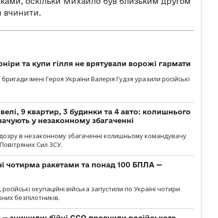
утками, оскільки Михайло був близьким другом
м вчинити.
оніри та купи гілля не врятували ворожі гармати
ї бригади імені Героя України Валерія Гудзя уразили російські
елі, 9 квартир, 3 будинки та 4 авто: колишнього
ачують у незаконному збагаченні
ідозру в незаконному збагаченні колишньому командувачу
Повітряних Сил ЗСУ.
чі чотирма ракетами та понад 100 БПЛА —
, російські окупаційні війська запустили по Україні чотири
рних безпілотників.
 — знищили: бійці ССО провчили російського