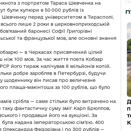
анкнота з портретом Тараса Шевченка на
тут були купюри в 50 000 рублів із
П
 Шевченку перед університетом в Тирасполі.
 всього лише 2 роки в церковноприходській
бов’язаний баронесі Софії Григорівні
льської та французької мов, але основні знання
Кобзарю — в Черкасах присвячений цілий
ш ніж 100 мов. За час життя поета Кобзар
СРСР його тираж налічував 8 мільйонів копій.
льки добре заробляв в Петербурзі, будучи
у щоденнику він писав про величезне
ого плаща-макінтоша за 100 рублів, що було
Д
рамів срібла — саме стільки було витрачено на
п
и таку фантастичну суму зміг Карл Брюллов,
т
ького і продавши його на аукціоні. За
К
була надана імператорською сім’єю. 400
я Олександра Федорівна і по 300 рублів —