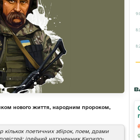
9:
8:
8:
В
иком нового життя, народним пророком,
р кількох поетичних збірок, поем, драми
повістей; ідейний натхненник Кирило-