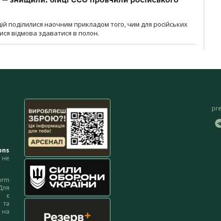
ій поділилися наочним прикладом того, чим для російських
ися відмова здаватися в полон.
pr
ons
не
orm
Для
м є
 та
 на