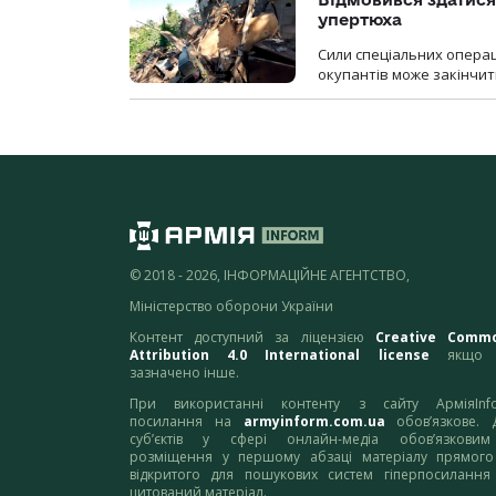
упертюха
Сили спеціальних операц
окупантів може закінчит
© 2018 - 2026, ІНФОРМАЦІЙНЕ АГЕНТСТВО,
Міністерство оборони України
Контент доступний за ліцензією
Creative Comm
Attribution 4.0 International license
якщо 
зазначено інше.
При використанні контенту з сайту АрміяInf
посилання на
armyinform.com.ua
обов’язкове. 
суб’єктів у сфері онлайн-медіа обов’язкови
розміщення у першому абзаці матеріалу прямого
відкритого для пошукових систем гіперпосилання
цитований матеріал.