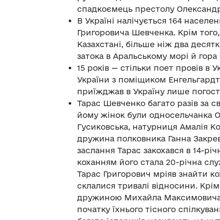
спадкоємець престолу Олександр I
В Україні налічується 164 населен
Григоровича Шевченка. Крім того,
Казахстані, більше ніж два десятк
затока в Аральському морі й гора 
15 років — стільки поет провів в Ук
України з поміщиком Енгельгардто
приїжджав в Україну лише погост
Тарас Шевченко багато разів за 
йому жінок були односельчанка О
Гусиковська, натурниця Амалія К
дружина полковника Ганна Закревс
заслання Тарас закохався в 14-рі
коханням його стала 20-річна сл
Тарас Григорович мріяв знайти кох
склалися тривалі відносини. Крім 
дружиною Михайла Максимовича —
початку їхнього тісного спілкува