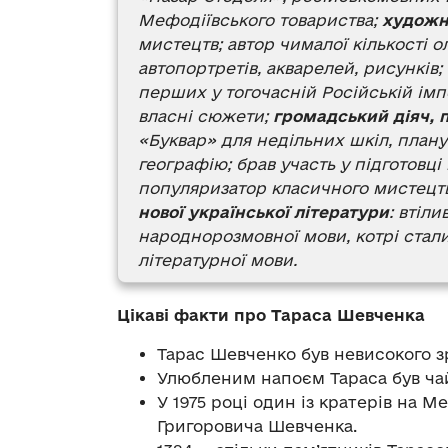
Мефодіївського товариства;
художн
мистецтв; автор чималої кількості о
автопортретів, акварелей, рисунків;
перших у тогочасній Російській імпе
власні сюжети;
громадський діяч, 
«Буквар» для недільних шкіл, плану
географію; брав участь у підготовц
популяризатор класичного мистецт
нової української літератури
: втіл
народнорозмовної мови, котрі стал
літературної мови.
Цікаві факти про Тараса Шевченка
Тарас Шевченко був невисокого зр
Улюбленим напоєм Тараса був ча
У 1975 році один із кратерів на М
Григоровича Шевченка.