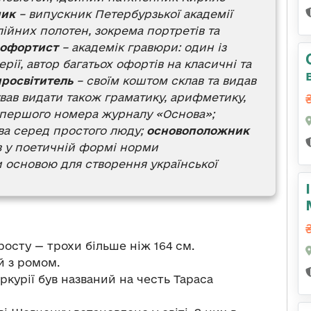
ик
– випускник Петербурзької академії
лійних полотен, зокрема портретів та
офортист
– академік гравюри: один із
рії, автор багатьох офортів на класичні та
просвітитель
– своїм коштом склав та видав
вав видати також граматику, арифметику,
і першого номера журналу «Основа»;
ва серед простого люду;
основоположник
ив у поетичній формі норми
и основою для створення української
осту — трохи більше ніж 164 см.
й з ромом.
еркурії був названий на честь Тараса