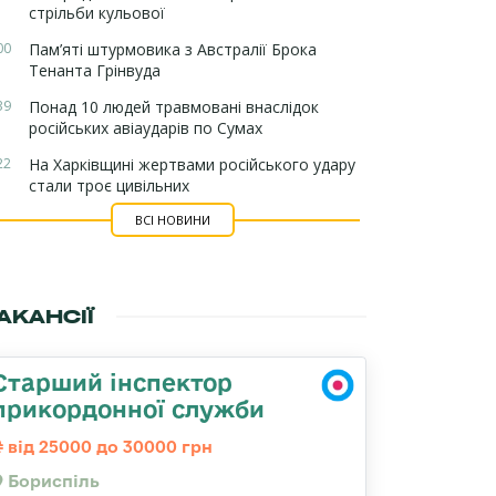
стрільби кульової
00
Пам’яті штурмовика з Австралії Брока
Тенанта Грінвуда
39
Понад 10 людей травмовані внаслідок
російських авіаударів по Сумах
22
На Харківщині жертвами російського удару
стали троє цивільних
ВСІ НОВИНИ
АКАНСІЇ
Старший інспектор
прикордонної служби
від 25000 до 30000 грн
Бориспіль