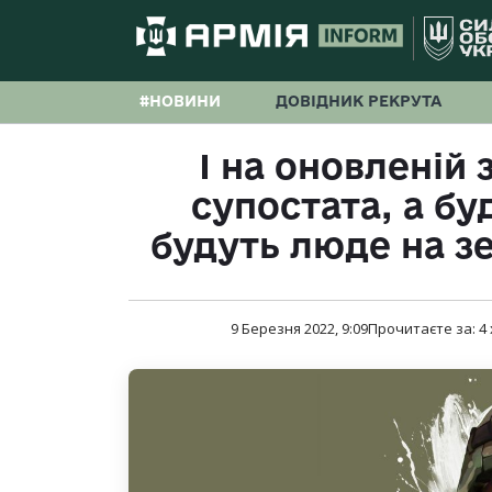
#НОВИНИ
ДОВІДНИК РЕКРУТА
І на оновленій 
супостата, а буд
будуть люде на з
9 Березня 2022, 9:09
Прочитаєте за:
4