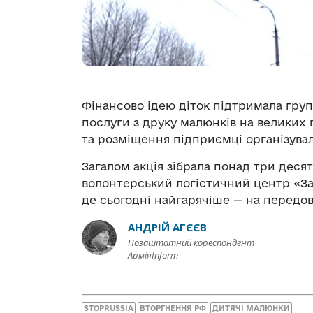
Фінансово ідею діток підтримала груп
послуги з друку малюнків на великих
та розміщення підприємці організува
Загалом акція зібрала понад три десят
волонтерський логістичний центр «З
де сьогодні найгарячіше — на передову
АНДРІЙ АГЄЄВ
Позаштатний кореспондент
АрміяInform
STOPRUSSIA
ВТОРГНЕННЯ РФ
ДИТЯЧІ МАЛЮНКИ