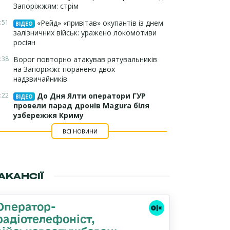
Запоріжжям: стрім
:51
«Рейд» «привітав» окупантів із днем
ВІДЕО
залізничних військ: уражено локомотиви
росіян
:38
Ворог повторно атакував рятувальників
на Запоріжжі: поранено двох
надзвичайників
:22
До Дня Ялти оператори ГУР
ВІДЕО
провели парад дронів Magura біля
узбережжя Криму
ВСІ НОВИНИ
АКАНСІЇ
Оператор-
радіотелефоніст,