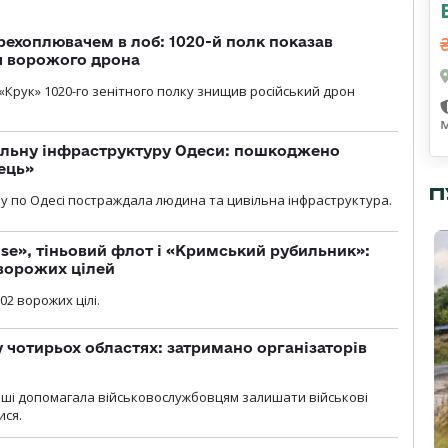
рехоплювачем в лоб: 1020-й полк показав
я ворожого дрона
«Крук» 1020-го зенітного полку знищив російський дрон
вільну інфраструктуру Одеси: пошкоджено
ець»
П
у по Одесі постраждала людина та цивільна інфраструктура.
se», тіньовий флот і «Кримський рубильник»:
ворожих цілей
02 ворожих цілі.
у чотирьох областях: затримано організаторів
роші допомагала військовослужбовцям залишати військові
ися.