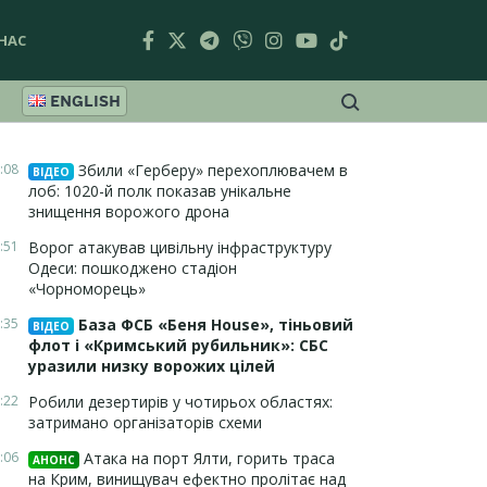
НАС
ENGLISH
:08
Збили «Герберу» перехоплювачем в
ВІДЕО
лоб: 1020-й полк показав унікальне
знищення ворожого дрона
:51
Ворог атакував цивільну інфраструктуру
Одеси: пошкоджено стадіон
«Чорноморець»
:35
База ФСБ «Беня House», тіньовий
ВІДЕО
флот і «Кримський рубильник»: СБС
уразили низку ворожих цілей
:22
Робили дезертирів у чотирьох областях:
затримано організаторів схеми
:06
Атака на порт Ялти, горить траса
АНОНС
на Крим, винищувач ефектно пролітає над