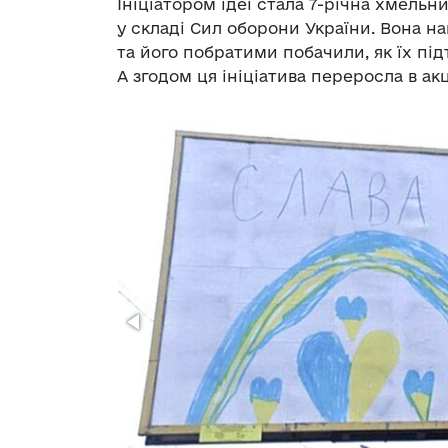
Ініціатором ідеї стала 7-річна хмельн
у складі Сил оборони України. Вона на
та його побратими побачили, як їх під
А згодом ця ініціатива переросла в акц