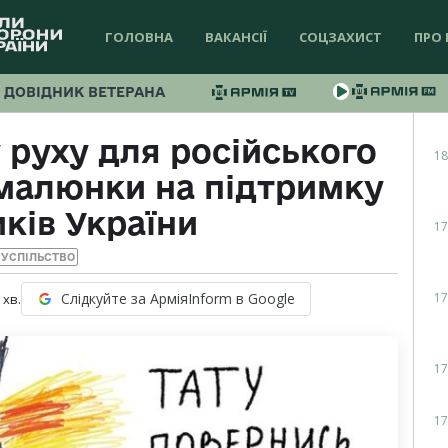
ГОЛОВНА
ВАКАНСІЇ
СОЦЗАХИСТ
ПРО 
ДОВІДНИК ВЕТЕРАНА
 руху для російського
18
 малюнки на підтримку
ків України
17
УСПІЛЬСТВО
17
Слідкуйте за АрміяInform в Google
хв.
17
17