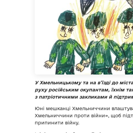
У Хмельницькому та на в’їзді до міст
руху російським окупантам, їхнім т
з патріотичними закликами й підтри
Юні мешканці Хмельниччини влаштува
Хмельниччини проти війни», щоб підт
припинити війну.