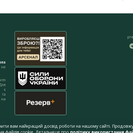
pr
ons
не
orm
Для
м є
 та
 на
 на
чити вам найкращий досвід роботи на нашому сайті. Продовжу
я файлів cookie. Детальніше про
політику використання фай