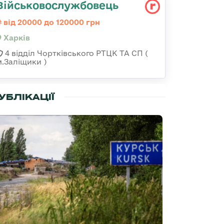
Військовослужбовець
від 20000 до 120000 грн
Харків
4 відділ Чортківського РТЦК ТА СП (
м.Заліщики )
УБЛІКАЦІЇ