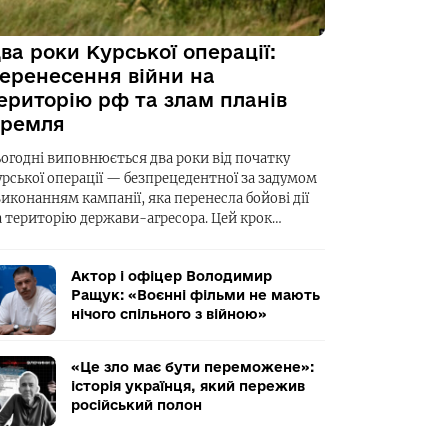
ва роки Курської операції:
еренесення війни на
ериторію рф та злам планів
ремля
ьогодні виповнюється два роки від початку
урської операції — безпрецедентної за задумом
виконанням кампанії, яка перенесла бойові дії
а територію держави-агресора. Цей крок…
Актор і офіцер Володимир
Ращук: «Воєнні фільми не мають
нічого спільного з війною»
«Це зло має бути переможене»:
історія українця, який пережив
російський полон