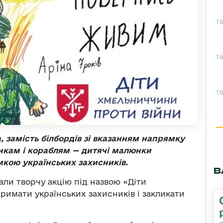
16
16
16
а, замість білбордів зі вказанням напрямку
анкам і кораблям — дитячі малюнки
мкою українських захисників.
В
ли творчу акцію під назвою «Діти
римати українських захисників і закликати