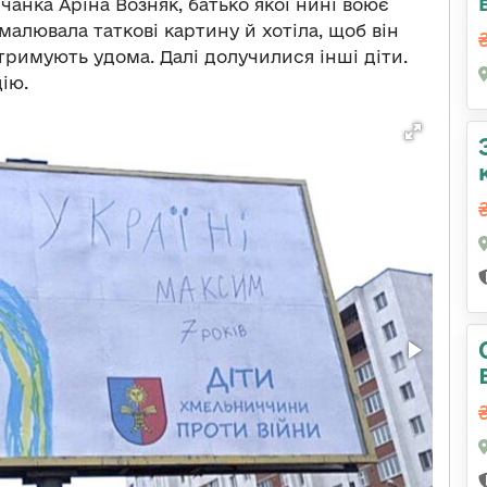
ичанка Аріна Возняк, батько якої нині воює
малювала таткові картину й хотіла, щоб він
тримують удома. Далі долучилися інші діти.
ію.