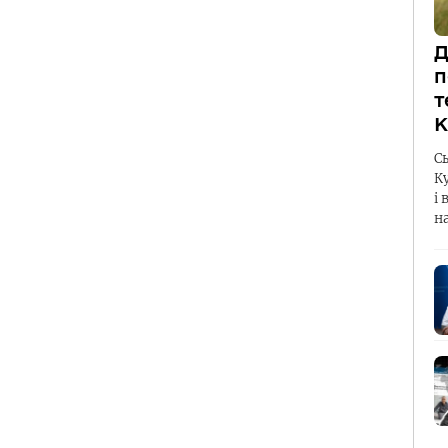
Д
п
т
К
С
К
і 
н