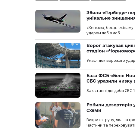
Збили «Герберу» пе
унікальне знищенн
«Хенкок», боєць екіпажу 
ударом лоб в лоб.
Ворог атакував ци
стадіон «Чорномор
Унаслідок ворожого удар
База ФСБ «Беня Hou
СБС уразили низку 
За останні дві доби СБС 1
Робили дезертирів 
схеми
Викрито групу, яка за г
частини та переховуват