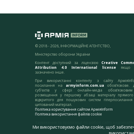
© 2018 - 2026, ІНФОРМАЦІЙНЕ АГЕНТСТВО,
Міністерство оборони України
Контент доступний за ліцензією
Creative Comm
Attribution 4.0 International license
якщо 
зазначено інше.
При використанні контенту з сайту АрміяInf
посилання на
armyinform.com.ua
обов’язкове. 
суб’єктів у сфері онлайн-медіа обов’язкови
розміщення у першому абзаці матеріалу прямого
відкритого для пошукових систем гіперпосилання
цитований матеріал.
Політика користування сайтом АрміяInform
Політика використання файлів cookie
Зауваження та пропозиції по роботі сайту надсилайте
Ми використовуємо файли cookie, щоб забезпе
адресу:
webmaster@armyinform.com.ua
використанн