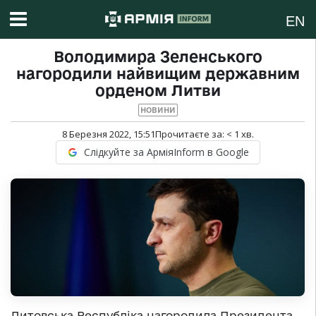
EN
Володимира Зеленського
нагородили найвищим державним
орденом Литви
НОВИНИ
8 Березня 2022, 15:51
Прочитаєте за:
< 1
хв.
Слідкуйте за АрміяInform в Google
Литовська Республіка нагородила Президента