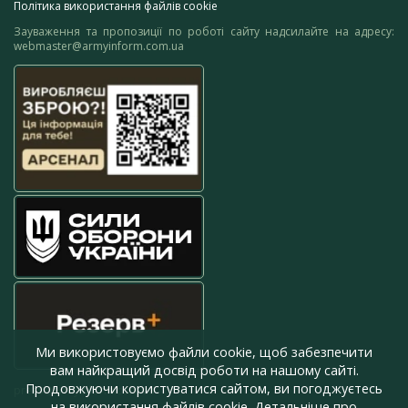
Політика використання файлів cookie
Зауваження та пропозиції по роботі сайту надсилайте на адресу:
webmaster@armyinform.com.ua
Ми використовуємо файли cookie, щоб забезпечити
вам найкращий досвід роботи на нашому сайті.
Продовжуючи користуватися сайтом, ви погоджуєтесь
press@armyinform.com.ua
на використання файлів cookie. Детальніше про