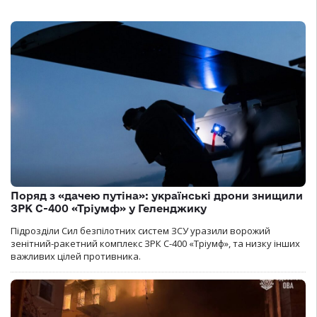
Поряд з «дачею путіна»: українські дрони знищили
ЗРК С-400 «Тріумф» у Геленджику
Підрозділи Сил безпілотних систем ЗСУ уразили ворожий
зенітний-ракетний комплекс ЗРК С-400 «Тріумф», та низку інших
важливих цілей противника.