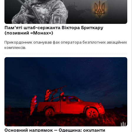
Пам’яті штаб-сержанта Віктора Бриткару
(позивний «Монах»)
Прикордонник опанував фах оператора безпілотних авіаційних
комплексів.
Основний напрямок — Одещина: окупанти