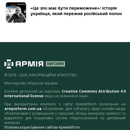
«Це зло має бути переможене»: історія
українця, який пережив російський полон
© 2018 - 2026, ІНФОРМАЦІЙНЕ АГЕНТСТВО,
Міністерство оборони України
Контент доступний за ліцензією
Creative Commons Attribution 4.0
International license
якщо не зазначено інше.
При використанні контенту з сайту АрміяInform посилання на
armyinform.com.ua
обов’язкове. Для суб’єктів у сфері онлайн-медіа
обов’язковим є розміщення у першому абзаці матеріалу прямого та
відкритого для пошукових систем гіперпосилання на цитований
матеріал.
Політика користування сайтом АрміяInform