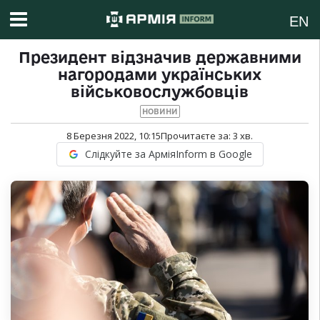
EN
Президент відзначив державними
нагородами українських
військовослужбовців
НОВИНИ
8 Березня 2022, 10:15
Прочитаєте за:
3
хв.
Слідкуйте за АрміяInform в Google