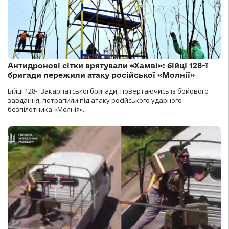
Антидронові сітки врятували «Хамві»: бійці 128-ї
бригади пережили атаку російської «Молнії»
Бійці 128-ї Закарпатської бригади, повертаючись із бойового
завдання, потрапили під атаку російського ударного
безпілотника «Молнія».