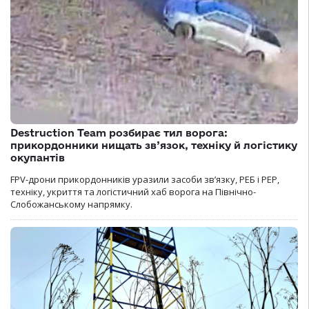
Destruction Team розбирає тил ворога:
прикордонники нищать зв’язок, техніку й логістику
окупантів
FPV-дрони прикордонників уразили засоби зв’язку, РЕБ і РЕР,
техніку, укриття та логістичний хаб ворога на Північно-
Слобожанському напрямку.