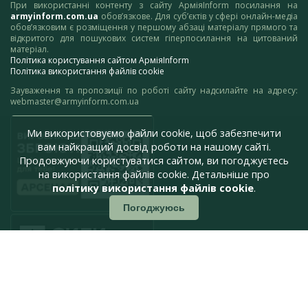
При використанні контенту з сайту АрміяInform посилання на
armyinform.com.ua
обов’язкове. Для суб’єктів у сфері онлайн-медіа
обов’язковим є розміщення у першому абзаці матеріалу прямого та
відкритого для пошукових систем гіперпосилання на цитований
матеріал.
Політика користування сайтом АрміяInform
Політика використання файлів cookie
Зауваження та пропозиції по роботі сайту надсилайте на адресу:
webmaster@armyinform.com.ua
Ми використовуємо файли cookie, щоб забезпечити
вам найкращий досвід роботи на нашому сайті.
Продовжуючи користуватися сайтом, ви погоджуєтесь
на використання файлів cookie. Детальніше про
політику використання файлів cookie
.
Погоджуюсь