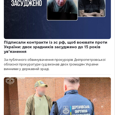
Підписали контракти із зс рф, щоб воювати проти
України: двох зрадників засуджено до 15 років
ув’язнення
За публічного обвинувачення прокурорів Дніпропетровської
обласної прокуратури суд визнав двох громадян України
винними у державній зраді.