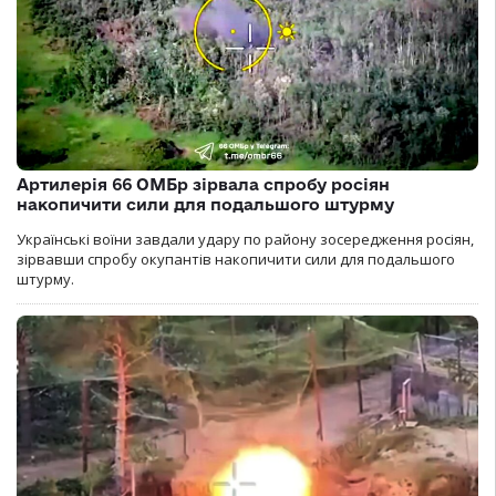
Артилерія 66 ОМБр зірвала спробу росіян
накопичити сили для подальшого штурму
Українські воїни завдали удару по району зосередження росіян,
зірвавши спробу окупантів накопичити сили для подальшого
штурму.