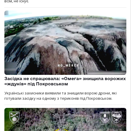
всім, не існує.
Засідка не спрацювала: «Омега» знищила ворожих
«ждунів» під Покровськом
Українські захисники виявили та знищили ворожі дрони, які
готували засідку на одному з териконів під Покровськом.