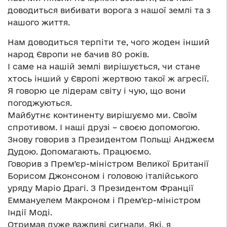
доводиться вибивати ворога з нашої землі та з
нашого життя.
Нам доводиться терпіти те, чого жоден інший
народ Європи не бачив 80 років.
І саме на нашій землі вирішується, чи стане
хтось інший у Європі жертвою такої ж агресії.
Я говорю це лідерам світу і чую, що вони
погоджуються.
Майбутнє континенту вирішуємо ми. Своїм
спротивом. І наші друзі – своєю допомогою.
Знову говорив з Президентом Польщі Анджеєм
Дудою. Допомагають. Працюємо.
Говорив з Премʼєр-міністром Великої Британії
Борисом Джонсоном і головою італійського
уряду Маріо Драгі. З Президентом Франції
Еммануелем Макроном і Премʼєр-міністром
Індії Моді.
Отримав дуже важливі сигнали. Які, я