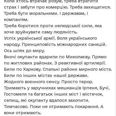
Коли хтось втрачає розум, треба втратити
страх і забути про комерцію. Треба захищатися.
Треба бути моральними. І державам, і
компаніям.
Треба боротися проти нелюдської сили, яка
хоче зруйнувати саму людяність.
Успіх української армії. Воля українського
народу. Принциповість міжнародних санкцій.
Ось шлях до миру.
Вночі окупанти вдарили по Миколаєву. Прямо
по житлових районах. З реактивної артилерії.
Били по Харкову. Спальні райони мирного міста.
Били по інших містах нашої держави.
Жодного воєнного сенсу. Просто терор.
Тримають у заручниках мешканців Ірпеня, Бучі,
Гостомеля та багатьох інших міст і містечок,
селищ, які окупанту вдалося захопити.
Тимчасово. Поки не отримають покарання. А
вони отримають.