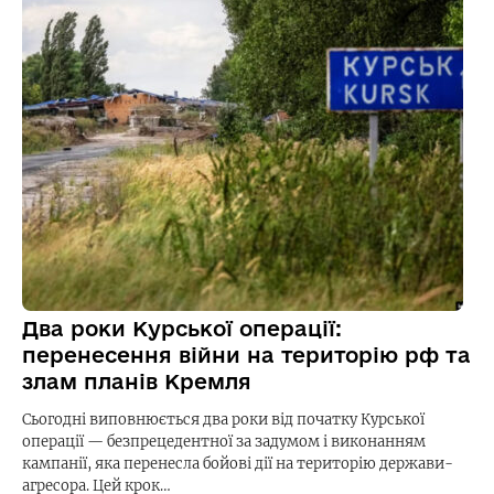
Два роки Курської операції:
перенесення війни на територію рф та
злам планів Кремля
Сьогодні виповнюється два роки від початку Курської
операції — безпрецедентної за задумом і виконанням
кампанії, яка перенесла бойові дії на територію держави-
агресора. Цей крок…