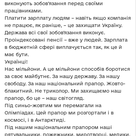
виконують зобов’язання перед своїми
працівниками.
Платити зарплату людям – навіть якщо компанія
не працює, як раніше, – це захищати Україну.
Держава всі свої зобовʼязання виконує.
Проіндексовані пенсії – вже у людей. Зарплата
в бюджетній сфері виплачується так, як це й
має бути.
Українці!
Нас мільйони. А це мільйони способів боротися
за своє майбутнє. За нашу державу. За нашу
свободу. За наш національний прапор. Жовто-
блакитний. Не триколор. Ми захищаємо наш
прапор, бо це – наш світогляд.
Під синьо-жовтим ми перемагали на
Олімпіадах. Цей прапор ми розгортали і в
космосі, і в Антарктиді.
Під нашим національним прапором наші
рятувальники, пожежники, миротворці, медики,