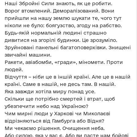
Наші Збройні Сили знають, як це робити.
Ворог втомлений. Деморалізований. Вони
прийшли на нашу землю шукати те, чого тут
ніколи не було: боягузство, згоду на рабство.
Будь-якій нормальній людині страшно
дивитися на згорілі будинки. Це зрозуміло.
Зруйновані панельні багатоповерхівки. Знищені
звичайні машини.
Ракети, авіабомби, «гради», міномети. Проти
людей.
Відчуття – ніби це в іншій країні. Але це в нашій
країні. Саме в нашій, не десь там. В нашій.
Яка завжди хотіла миру понад усе.
Скільки ще потрібно смертей і втрат, щоб
убезпечити небо над Україною?
Чим мирні люди у Харкові чи Миколаєві
відрізняються від Гамбурга або Відня?
Ми чекаємо рішення. Очищення неба.
Або силою, яка у вас є. Або ви дасте нам бойові