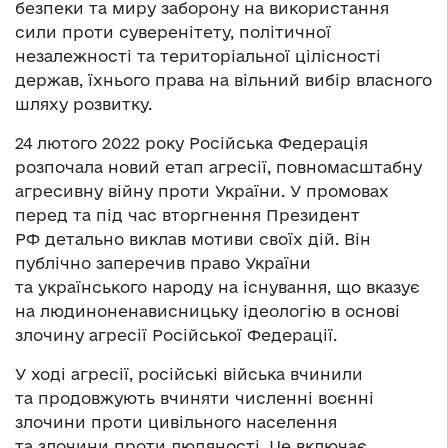
безпеки та миру заборону на використання
сили проти суверенітету, політичної
незалежності та територіальної цілісності
держав, їхнього права на вільний вибір власного
шляху розвитку.
24 лютого 2022 року Російська Федерація
розпочала новий етап агресії, повномасштабну
агресивну війну проти України. У промовах
перед та під час вторгнення Президент
РФ детально виклав мотиви своїх дій. Він
публічно заперечив право України
та українського народу на існування, що вказує
на людиноненависницьку ідеологію в основі
злочину агресії Російської Федерації.
У ході агресії, російські війська вчинили
та продовжують вчиняти численні воєнні
злочини проти цивільного населення
та злочини проти людяності. Це включає