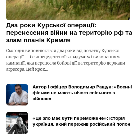
Два роки Курської операції:
перенесення війни на територію рф та
злам планів Кремля
Сьогодні виповнюється два роки від початку Курської
операції — безпрецедентної за задумом і виконанням
кампанії, яка перенесла бойові дії на територію держави-
агресора. Цей крок…
Актор і офіцер Володимир Ращук: «Воєнні
фільми не мають нічого спільного з
війною»
«Це зло має бути переможене»: історія
українця, який пережив російський полон