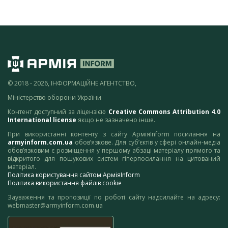
© 2018 - 2026, ІНФОРМАЦІЙНЕ АГЕНТСТВО,
Міністерство оборони України
Контент доступний за ліцензією
Creative Commons Attribution 4.0
International license
якщо не зазначено інше.
При використанні контенту з сайту АрміяInform посилання на
armyinform.com.ua
обов’язкове. Для суб’єктів у сфері онлайн-медіа
обов’язковим є розміщення у першому абзаці матеріалу прямого та
відкритого для пошукових систем гіперпосилання на цитований
матеріал.
Політика користування сайтом АрміяInform
Політика використання файлів cookie
Зауваження та пропозиції по роботі сайту надсилайте на адресу:
webmaster@armyinform.com.ua