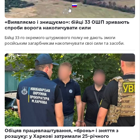
«Виявляємо і знищуємо»: бійці 33 ОШП зривають
спроби ворога накопичувати сили
Бійці 33-го окремого штурмового полку не дають змоги
російським загарбникам накопичувати свої сили та засоби.
Обіцяв працевлаштування, «бронь» і зняття з
розшуку: у Харкові затримали 25-річного