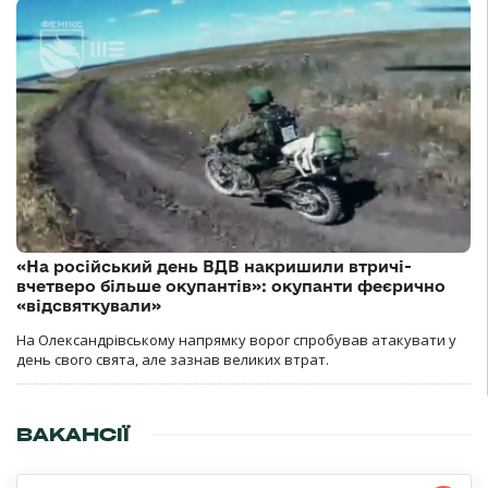
«На російський день ВДВ накришили втричі-
вчетверо більше окупантів»: окупанти феєрично
«відсвяткували»
На Олександрівському напрямку ворог спробував атакувати у
день свого свята, але зазнав великих втрат.
ВАКАНСІЇ