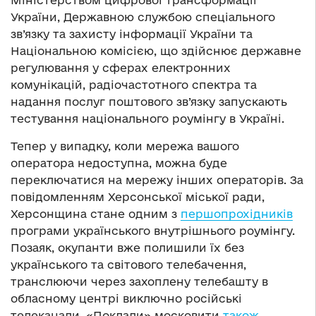
Міністерством цифрової трансформації
України, Державною службою спеціального
зв’язку та захисту інформації України та
Національною комісією, що здійснює державне
регулювання у сферах електронних
комунікацій, радіочастотного спектра та
надання послуг поштового зв’язку запускають
тестування національного роумінгу в Україні.
Тепер у випадку, коли мережа вашого
оператора недоступна, можна буде
переключатися на мережу інших операторів. За
повідомленням Херсонської міської ради,
Херсонщина стане одним з
першопрохідників
програми українського внутрішнього роумінгу.
Позаяк, окупанти вже полишили їх без
українського та світового телебачення,
транслюючи через захоплену телебашту в
обласному центрі виключно російські
телеканали. «Поклали» московити
також