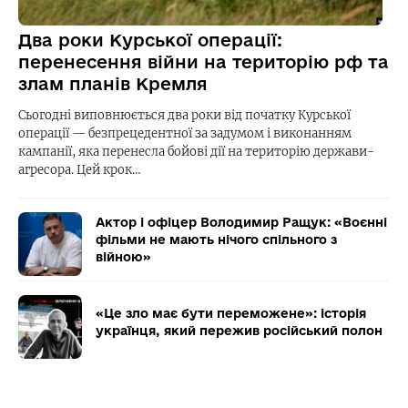
Два роки Курської операції:
перенесення війни на територію рф та
злам планів Кремля
Сьогодні виповнюється два роки від початку Курської
операції — безпрецедентної за задумом і виконанням
кампанії, яка перенесла бойові дії на територію держави-
агресора. Цей крок…
Актор і офіцер Володимир Ращук: «Воєнні
фільми не мають нічого спільного з
війною»
«Це зло має бути переможене»: історія
українця, який пережив російський полон