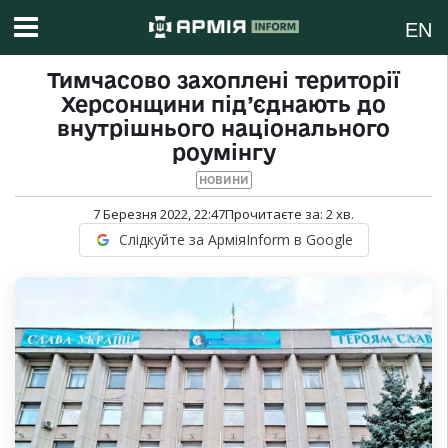
EN
Тимчасово захоплені території
Херсонщини під’єднають до
внутрішнього національного
роумінгу
НОВИНИ
7 Березня 2022, 22:47
Прочитаєте за:
2
хв.
Слідкуйте за АрміяInform в Google