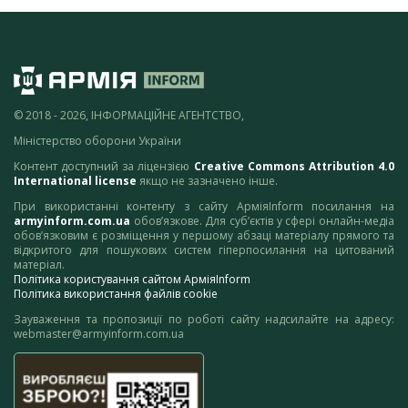
© 2018 - 2026, ІНФОРМАЦІЙНЕ АГЕНТСТВО,
Міністерство оборони України
Контент доступний за ліцензією
Creative Commons Attribution 4.0
International license
якщо не зазначено інше.
При використанні контенту з сайту АрміяInform посилання на
armyinform.com.ua
обов’язкове. Для суб’єктів у сфері онлайн-медіа
обов’язковим є розміщення у першому абзаці матеріалу прямого та
відкритого для пошукових систем гіперпосилання на цитований
матеріал.
Політика користування сайтом АрміяInform
Політика використання файлів cookie
Зауваження та пропозиції по роботі сайту надсилайте на адресу:
webmaster@armyinform.com.ua