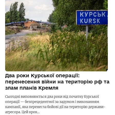
Два роки Курської операції:
перенесення війни на територію рф та
злам планів Кремля
Сьогодні виповнюється два роки від початку Курської
операції — безпрецедентної за задумом і виконанням
кампанії, яка перенесла бойові дії на територію держави-
агресора. Цей крок…