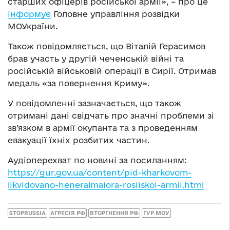
старших офіцерів російської армії», – про це
інформує
Головне управління розвідки
МОУкраїни.
Також повідомляється, що Віталій Герасимов
брав участь у другій чеченській війні та
російській військовій операції в Сирії. Отримав
медаль «за повернення Криму».
У повідомленні зазначається, що також
отримані дані свідчать про значні проблеми зі
зв’язком в армії окупанта та з проведенням
евакуації їхніх розбитих частин.
Аудіоперехват по новині за посиланням:
https://gur.gov.ua/content/pid-kharkovom-
likvidovano-heneralmaiora-rosiiskoi-armii.html
STOPRUSSIA
АГРЕСІЯ РФ
ВТОРГНЕННЯ РФ
ГУР МОУ