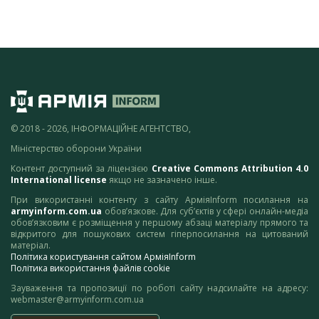
© 2018 - 2026, ІНФОРМАЦІЙНЕ АГЕНТСТВО,
Міністерство оборони України
Контент доступний за ліцензією
Creative Commons Attribution 4.0
International license
якщо не зазначено інше.
При використанні контенту з сайту АрміяInform посилання на
armyinform.com.ua
обов’язкове. Для суб’єктів у сфері онлайн-медіа
обов’язковим є розміщення у першому абзаці матеріалу прямого та
відкритого для пошукових систем гіперпосилання на цитований
матеріал.
Політика користування сайтом АрміяInform
Політика використання файлів cookie
Зауваження та пропозиції по роботі сайту надсилайте на адресу:
webmaster@armyinform.com.ua