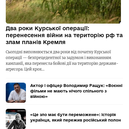
Два роки Курської операції:
перенесення війни на територію рф та
злам планів Кремля
Сьогодні виповнюється два роки від початку Курської
операції — безпрецедентної за задумом і виконанням
кампанії, яка перенесла бойові дії на територію держави-
агресора. Цей крок…
Актор і офіцер Володимир Ращук: «Воєнні
фільми не мають нічого спільного з
війною»
«Це зло має бути переможене»: історія
українця, який пережив російський полон