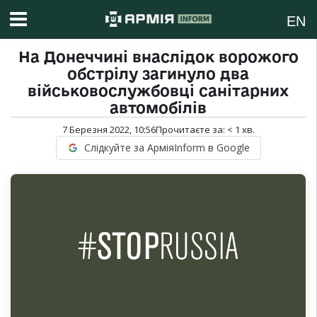
EN
На Донеччині внаслідок ворожого
обстрілу загинуло два
військовослужбовці санітарних
автомобілів
7 Березня 2022, 10:56
Прочитаєте за:
< 1
хв.
Слідкуйте за АрміяInform в Google