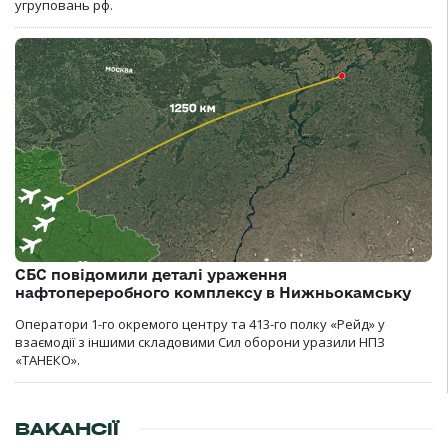
угруповань рф.
СБС повідомили деталі ураження
нафтопереробного комплексу в Нижньокамську
Оператори 1-го окремого центру та 413-го полку «Рейд» у
взаємодії з іншими складовими Сил оборони уразили НПЗ
«ТАНЕКО».
ВАКАНСІЇ