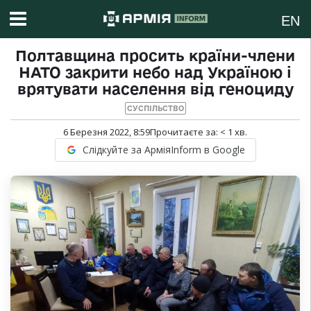
EN
Полтавщина просить країни-члени
НАТО закрити небо над Україною і
врятувати населення від геноциду
СУСПІЛЬСТВО
6 Березня 2022, 8:59
Прочитаєте за:
< 1
хв.
Слідкуйте за АрміяInform в Google