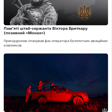
Пам’яті штаб-сержанта Віктора Бриткару
(позивний «Монах»)
Прикордонник опанував фах оператора безпілотних авіаційних
комплексів.