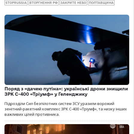
STOPRUSSIA
ВТОРГНЕННЯ РФ
ЗАКРИТЕ НЕБО
ПОЛТАВЩИНА
Поряд з «дачею путіна»: українські дрони знищили
ЗРК С-400 «Тріумф» у Геленджику
Підрозділи Сил безпілотних систем ЗСУ уразили ворожий
зенітний-ракетний комплекс ЗРК С-400 «Тріумф», та низку інших
важливих цілей противника.