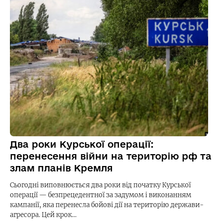
Два роки Курської операції:
перенесення війни на територію рф та
злам планів Кремля
Сьогодні виповнюється два роки від початку Курської
операції — безпрецедентної за задумом і виконанням
кампанії, яка перенесла бойові дії на територію держави-
агресора. Цей крок…