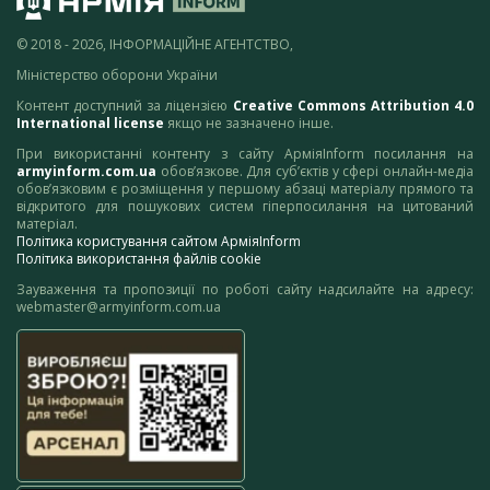
© 2018 - 2026, ІНФОРМАЦІЙНЕ АГЕНТСТВО,
Міністерство оборони України
Контент доступний за ліцензією
Creative Commons Attribution 4.0
International license
якщо не зазначено інше.
При використанні контенту з сайту АрміяInform посилання на
armyinform.com.ua
обов’язкове. Для суб’єктів у сфері онлайн-медіа
обов’язковим є розміщення у першому абзаці матеріалу прямого та
відкритого для пошукових систем гіперпосилання на цитований
матеріал.
Політика користування сайтом АрміяInform
Політика використання файлів cookie
Зауваження та пропозиції по роботі сайту надсилайте на адресу:
webmaster@armyinform.com.ua