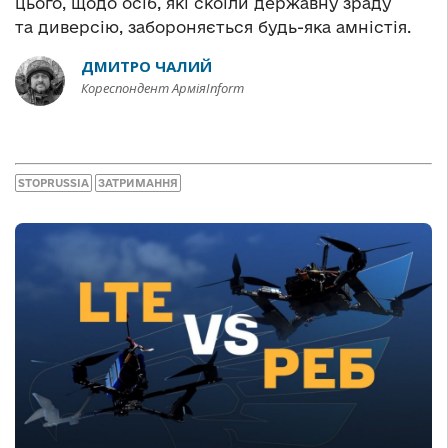
цього, щодо осіб, які скоїли державну зраду
та диверсію, забороняється будь-яка амністія.
ДМИТРО ЧАЛИЙ
Кореспондент АрміяInform
STOPRUSSIA
ЗАТРИМАННЯ