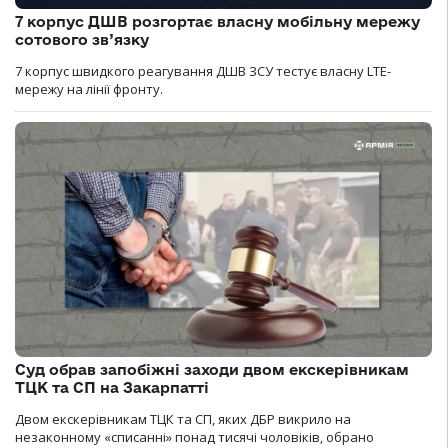
7 корпус ДШВ розгортає власну мобільну мережу
сотового зв’язку
7 корпус швидкого реагування ДШВ ЗСУ тестує власну LTE-
мережу на лінії фронту.
Суд обрав запобіжні заходи двом екскерівникам
ТЦК та СП на Закарпатті
Двом екскерівникам ТЦК та СП, яких ДБР викрило на
незаконному «списанні» понад тисячі чоловіків, обрано