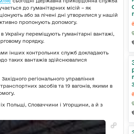
мляє
сьогодні Державна прикордонна служба
учається до гуманітарних місій – як
іонують або за лічені дні утворилися у нашій
 активно пропонують допомогу.
в Україну переміщують гуманітарні вантажі,
рговому порядку.
ами інших контрольних служб докладають
щодо таких вантажів здійснювалися
 Західного регіонального управління
транспортних засобів та 19 вагонів, якими в
омогу.
ніх Польщі, Словаччини і Угорщини, а й з