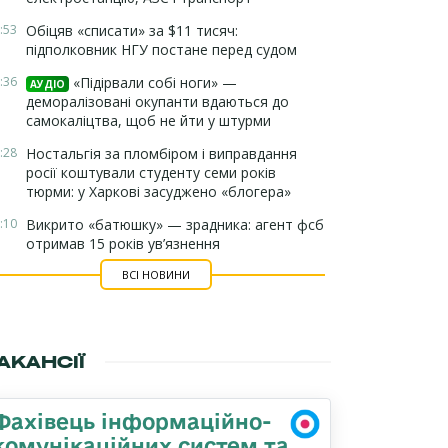
:53
Обіцяв «списати» за $11 тисяч:
підполковник НГУ постане перед судом
:36
«Підірвали собі ноги» —
АУДІО
деморалізовані окупанти вдаються до
самокаліцтва, щоб не йти у штурми
:28
Ностальгія за пломбіром і виправдання
росії коштували студенту семи років
тюрми: у Харкові засуджено «блогера»
:10
Викрито «батюшку» — зрадника: агент фсб
отримав 15 років ув’язнення
ВСІ НОВИНИ
АКАНСІЇ
Фахівець інформаційно-
комунікаційних систем та