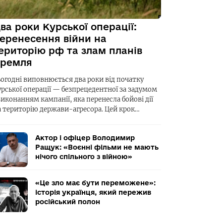
ва роки Курської операції:
еренесення війни на
ериторію рф та злам планів
ремля
ьогодні виповнюється два роки від початку
урської операції — безпрецедентної за задумом
виконанням кампанії, яка перенесла бойові дії
а територію держави-агресора. Цей крок…
Актор і офіцер Володимир
Ращук: «Воєнні фільми не мають
нічого спільного з війною»
«Це зло має бути переможене»:
історія українця, який пережив
російський полон