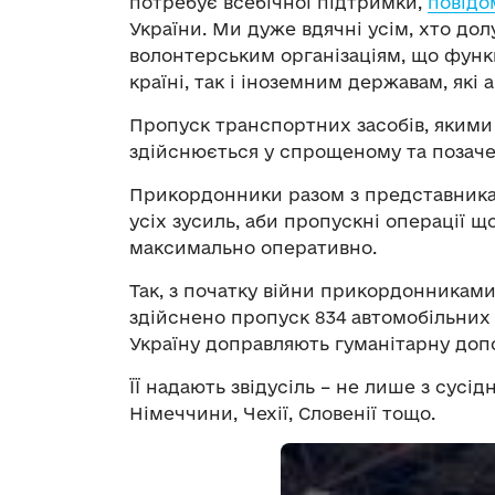
потребує всебічної підтримки,
повідо
України. Ми дуже вдячні усім, хто дол
волонтерським організаціям, що функц
країні, так і іноземним державам, які
Пропуск транспортних засобів, якими 
здійснюється у спрощеному та позаче
Прикордонники разом з представник
усіх зусиль, аби пропускні операції 
максимально оперативно.
Так, з початку війни прикордонниками
здійснено пропуск 834 автомобільних 
Україну доправляють гуманітарну доп
ЇЇ надають звідусіль – не лише з сусід
Німеччини, Чехії, Словенії тощо.