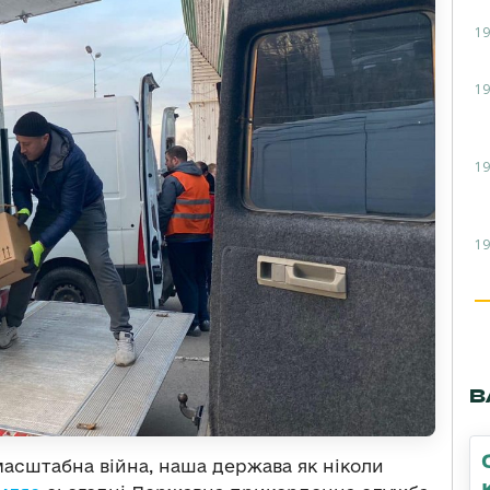
19
19
19
19
В
омасштабна війна, наша держава як ніколи