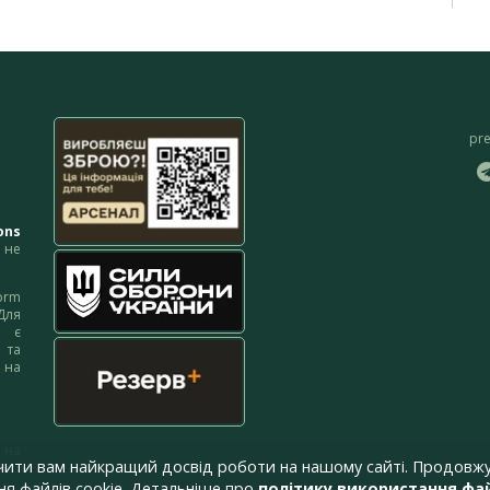
pr
ons
не
orm
Для
м є
 та
 на
 на
чити вам найкращий досвід роботи на нашому сайті. Продовжу
я файлів cookie. Детальніше про
політику використання фай