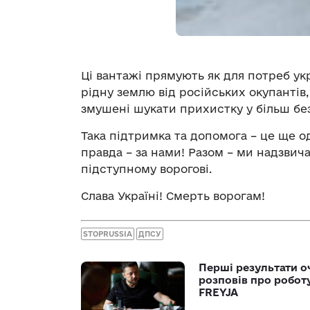
Ці вантажі прямують як для потреб ук
рідну землю від російських окупантів, т
змушені шукати прихистку у більш без
Така підтримка та допомога – це ще о
правда – за нами! Разом – ми надзвич
підступному ворогові.
Слава Україні! Смерть ворогам!
STOPRUSSIA
ДПСУ
Перші результати о
розповів про робот
FREYJA