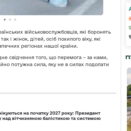
раїнських військовослужбовців, які боронять
ак і жінок, дітей, осіб похилого віку, які
печних регіонах нашої країни.
П
дне свідчення того, що перемога – за нами,
айно потужна сила, яку не в силах подолати
чікуються на початку 2027 року: Президент
у над вітчизняною балістикою та системою