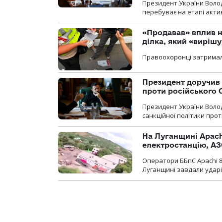
Президент України Воло
перебуває на етапі актив
«Продавав» вплив н
ділка, який «виріш
Правоохоронці затримал
Президент доручив 
проти російського
Президент України Воло
санкційної політики проти
На Луганщині Apach
електростанцію, АЗ
Оператори ББпС Apachi 8
Луганщині завдали ударів