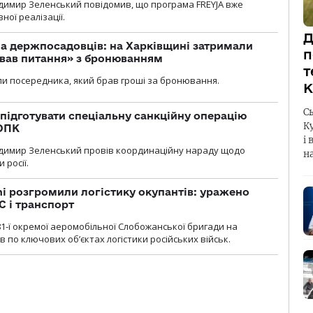
димир Зеленський повідомив, що програма FREYJA вже
ної реалізації.
Д
а держпосадовців: на Харківщині затримали
п
ував питання» з бронюванням
т
и посередника, який брав гроші за бронювання.
К
С
підготувати спеціальну санкційну операцію
К
 ОПК
і 
димир Зеленський провів координаційну нараду щодо
н
 росії.
i розгромили логістику окупантів: уражено
С і транспорт
1-ї окремої аеромобільної Слобожанської бригади на
 по ключових об’єктах логістики російських військ.