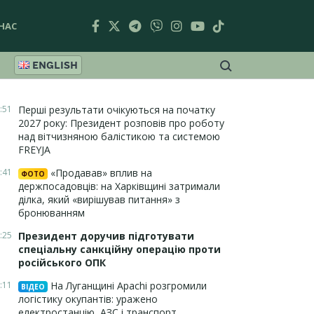
НАС
ENGLISH
:51
Перші результати очікуються на початку
2027 року: Президент розповів про роботу
над вітчизняною балістикою та системою
FREYJA
:41
«Продавав» вплив на
ФОТО
держпосадовців: на Харківщині затримали
ділка, який «вирішував питання» з
бронюванням
:25
Президент доручив підготувати
спеціальну санкційну операцію проти
російського ОПК
:11
На Луганщині Apachi розгромили
ВІДЕО
логістику окупантів: уражено
електростанцію, АЗС і транспорт