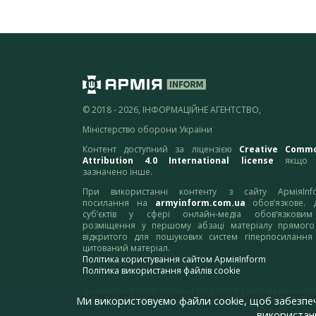
© 2018 - 2026, ІНФОРМАЦІЙНЕ АГЕНТСТВО,
Міністерство оборони України
Контент доступний за ліцензією
Creative Comm
Attribution 4.0 International license
якщо 
зазначено інше.
При використанні контенту з сайту АрміяInf
посилання на
armyinform.com.ua
обов’язкове. 
суб’єктів у сфері онлайн-медіа обов’язкови
розміщення у першому абзаці матеріалу прямого
відкритого для пошукових систем гіперпосилання
цитований матеріал.
Політика користування сайтом АрміяInform
Політика використання файлів cookie
Зауваження та пропозиції по роботі сайту надсилайте
Ми використовуємо файли cookie, щоб забезпе
адресу:
webmaster@armyinform.com.ua
використанн