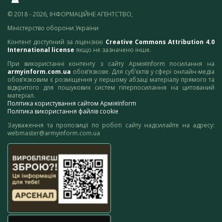
© 2018 - 2026, ІНФОРМАЦІЙНЕ АГЕНТСТВО,
Міністерство оборони України
Контент доступний за ліцензією
Creative Commons Attribution 4.0
International license
якщо не зазначено інше.
При використанні контенту з сайту АрміяInform посилання на
armyinform.com.ua
обов’язкове. Для суб’єктів у сфері онлайн-медіа
обов’язковим є розміщення у першому абзаці матеріалу прямого та
відкритого для пошукових систем гіперпосилання на цитований
матеріал.
Політика користування сайтом АрміяInform
Політика використання файлів cookie
Зауваження та пропозиції по роботі сайту надсилайте на адресу:
webmaster@armyinform.com.ua