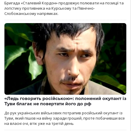
Бригада «Сталевий Кордон» продовжує полювати на позиції та
логістику противника на Курському та Північно-
Слобожанському напрямках.
«Ледь говорить російською»: полонений окупант із
Туви благає не повертати його до рф
До рук українських військових потрапив російський окупант із
Туви, який пішов на війну заради грошей, проте побачивши все
на власні очі, втік уже на третій день