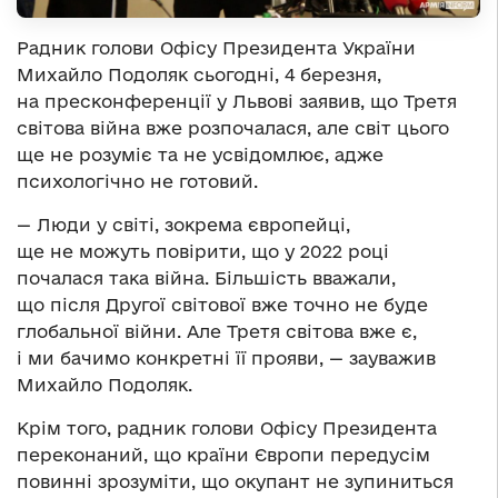
Радник голови Офісу Президента України
Михайло Подоляк сьогодні, 4 березня,
на пресконференції у Львові заявив, що Третя
світова війна вже розпочалася, але світ цього
ще не розуміє та не усвідомлює, адже
психологічно не готовий.
— Люди у світі, зокрема європейці,
ще не можуть повірити, що у 2022 році
почалася така війна. Більшість вважали,
що після Другої світової вже точно не буде
глобальної війни. Але Третя світова вже є,
і ми бачимо конкретні її прояви, — зауважив
Михайло Подоляк.
Крім того, радник голови Офісу Президента
переконаний, що країни Європи передусім
повинні зрозуміти, що окупант не зупиниться