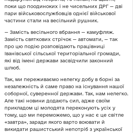
поки що поодиноких і не чисельних ДРГ — дві
пари військовослужбовців однієї військової
частини стали на весільний рушник.
— Замість весільного вбрання — камуфляж.
Замість святкових стрічок — автомати, — так
про цю подію розповідають працівниці
Іванівської сільської територіальної громади,
які від імені держави засвідчили законний
шлюб.
Так, ми переживаємо нелегку добу в борні за
незалежність й саме право на існування нашої
соборної, суверенної держави. Так, нам нелегко.
Але такі новини додають сил, адже своїм
прикладом ці молодята переконують усіх у
тому, що ми переможемо, що у нас є це світле
«завтра», заради якого варто воювати й
викидати рашистський непотріб з української