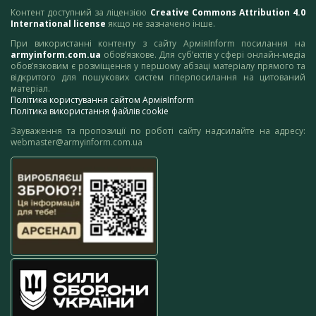
Контент доступний за ліцензією
Creative Commons Attribution 4.0
International license
якщо не зазначено інше.
При використанні контенту з сайту АрміяInform посилання на
armyinform.com.ua
обов’язкове. Для суб’єктів у сфері онлайн-медіа
обов’язковим є розміщення у першому абзаці матеріалу прямого та
відкритого для пошукових систем гіперпосилання на цитований
матеріал.
Політика користування сайтом АрміяInform
Політика використання файлів cookie
Зауваження та пропозиції по роботі сайту надсилайте на адресу:
webmaster@armyinform.com.ua