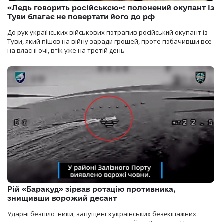
«Ледь говорить російською»: полонений окупант із
Туви благає не повертати його до рф
До рук українських військових потрапив російський окупант із
Туви, який пішов на війну заради грошей, проте побачивши все
на власні очі, втік уже на третій день
Рій «Баракуд» зірвав ротацію противника,
знищивши ворожий десант
Ударні безпілотники, запущені з українських безекіпажних