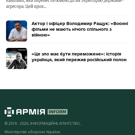
кампанії, яка перенесла бойові дії на територію держави-
агресора. Цей крок…
Актор і офіцер Володимир Ращук: «Воєнні
фільми не мають нічого спільного з
війною»
«Це зло має бути переможене»: історія
українця, який пережив російський полон
© 2018 - 2026, ІНФОРМАЦІЙНЕ АГЕНТСТВО,
Міністерство оборони України