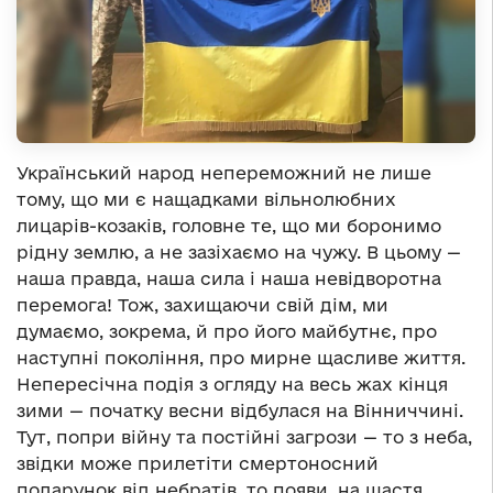
Український народ непереможний не лише
тому, що ми є нащадками вільнолюбних
лицарів-козаків, головне те, що ми боронимо
рідну землю, а не зазіхаємо на чужу. В цьому —
наша правда, наша сила і наша невідворотна
перемога! Тож, захищаючи свій дім, ми
думаємо, зокрема, й про його майбутнє, про
наступні покоління, про мирне щасливе життя.
Непересічна подія з огляду на весь жах кінця
зими — початку весни відбулася на Вінниччині.
Тут, попри війну та постійні загрози — то з неба,
звідки може прилетіти смертоносний
подарунок від небратів, то появи, на щастя,