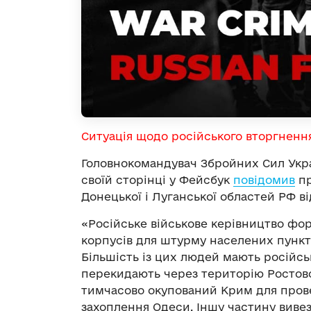
Ситуація щодо російського вторгненн
Головнокомандувач Збройних Сил Укр
своїй сторінці у Фейсбук
повідомив
пр
Донецької і Луганської областей РФ ві
«Російське військове керівництво форм
корпусів для штурму населених пункті
Більшість із цих людей мають російсь
перекидають через територію Ростовс
тимчасово окупований Крим для прове
захоплення Одеси. Іншу частину виве