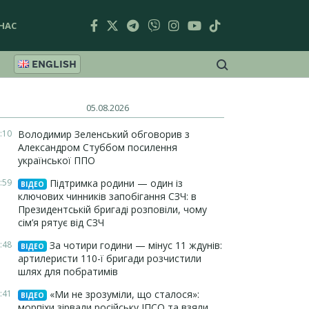
НАС
ENGLISH
05.08.2026
:10
Володимир Зеленський обговорив з
Александром Стуббом посилення
української ППО
:59
Підтримка родини — один із
ВІДЕО
ключових чинників запобігання СЗЧ: в
Президентській бригаді розповіли, чому
сім’я рятує від СЗЧ
:48
За чотири години — мінус 11 ждунів:
ВІДЕО
артилеристи 110-ї бригади розчистили
шлях для побратимів
:41
«Ми не зрозуміли, що сталося»:
ВІДЕО
морпіхи зірвали російську ІПСО та взяли