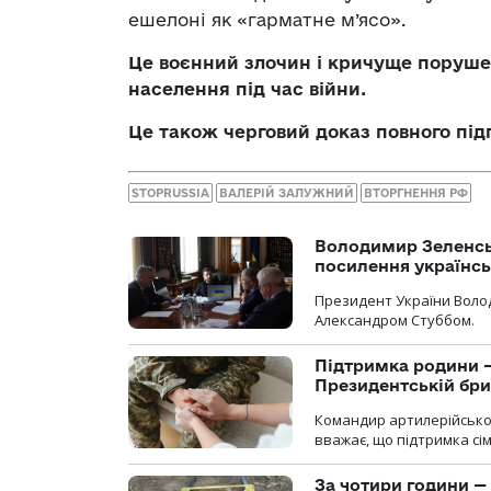
ешелоні як «гарматне м’ясо».
Це воєнний злочин і кричуще порушен
населення під час війни.
Це також черговий доказ повного підп
STOPRUSSIA
ВАЛЕРІЙ ЗАЛУЖНИЙ
ВТОРГНЕННЯ РФ
Володимир Зеленсь
посилення українс
Президент України Воло
Александром Стуббом.
Підтримка родини —
Президентській бриг
Командир артилерійсько
вважає, що підтримка сі
За чотири години — 