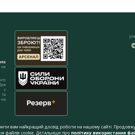
pr
ons
не
orm
Для
м є
 та
 на
 на
чити вам найкращий досвід роботи на нашому сайті. Продовжу
я файлів cookie. Детальніше про
політику використання фай