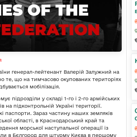
я
аїни генерал-лейтенант Валерій Залужний на
о те, що на тимчасово окупованих територіях
дбувається мобілізація.
ує підрозділи у складі 1-го і 2-го армійських
в на підконтрольній Україні території.
кі паспорти. Зараз частину наших земляків
ької області, в Краснодарський край та
дення морської наступальної операції із
зли в Бєлгород для штурму Києва в першому