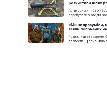
розчистили шлях д
Артилеристи 110-ї ОМБр з
перебували в засідці, з
«Ми не зрозуміли, 
взяли полонених н
Розвідники 36-ї окремої 
провести інформаційно-п