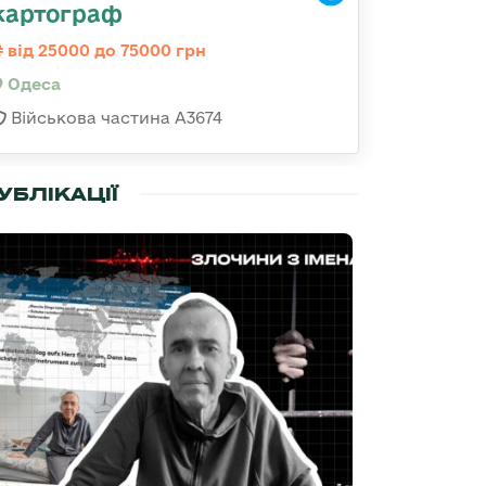
картограф
від 25000 до 75000 грн
Одеса
Військова частина А3674
УБЛІКАЦІЇ