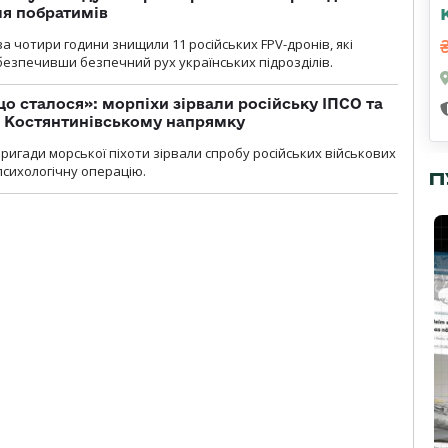
ля побратимів
а чотири години знищили 11 російських FPV-дронів, які
абезпечивши безпечний рух українських підрозділів.
що сталося»: морпіхи зірвали російську ІПСО та
а Костянтинівському напрямку
бригади морської піхоти зірвали спробу російських військових
сихологічну операцію.
П