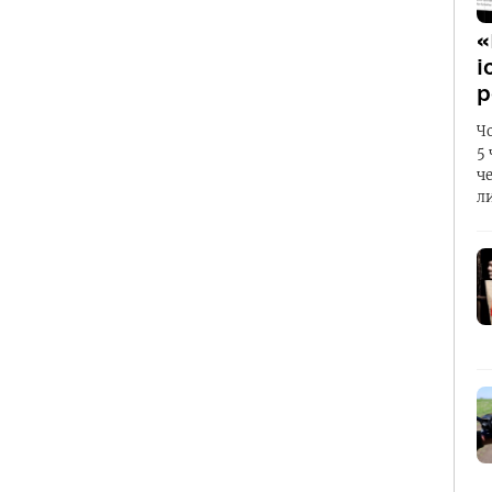
«
і
р
Ч
5
ч
л