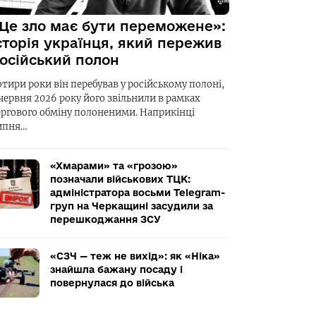
Це зло має бути переможене»:
сторія українця, який пережив
осійський полон
отири роки він перебував у російському полоні,
 червня 2026 року його звільнили в рамках
ергового обміну полоненими. Наприкінці
ипня…
«Хмарами» та «грозою»
позначали військових ТЦК:
адміністратора восьми Telegram-
груп на Черкащині засудили за
перешкоджання ЗСУ
«СЗЧ — теж не вихід»: як «Ніка»
знайшла бажану посаду і
повернулася до війська