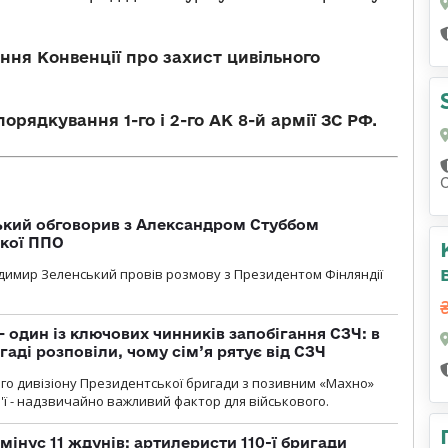
ня Конвенції про захист цивільного
орядкування 1-го і 2-го АК 8-й армії ЗС РФ.
кий обговорив з Александром Стуббом
ької ППО
димир Зеленський провів розмову з Президентом Фінляндії
 один із ключових чинників запобігання СЗЧ: в
аді розповіли, чому сім’я рятує від СЗЧ
го дивізіону Президентської бригади з позивним «Махно»
м'ї - надзвичайно важливий фактор для військового.
мінус 11 ждунів: артилеристи 110-ї бригади