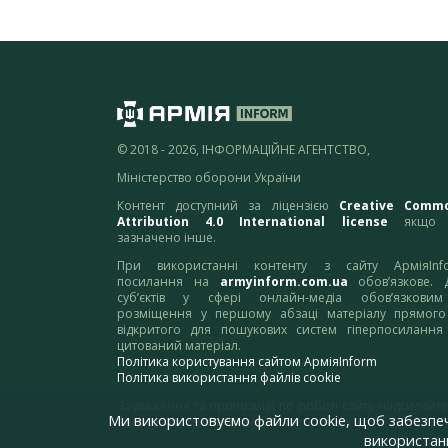
© 2018 - 2026, ІНФОРМАЦІЙНЕ АГЕНТСТВО,
Міністерство оборони України
Контент доступний за ліцензією
Creative Comm
Attribution 4.0 International license
якщо 
зазначено інше.
При використанні контенту з сайту АрміяInf
посилання на
armyinform.com.ua
обов’язкове. 
суб’єктів у сфері онлайн-медіа обов’язкови
розміщення у першому абзаці матеріалу прямого
відкритого для пошукових систем гіперпосилання
цитований матеріал.
Політика користування сайтом АрміяInform
Політика використання файлів cookie
Зауваження та пропозиції по роботі сайту надсилайте
Ми використовуємо файли cookie, щоб забезпе
адресу:
webmaster@armyinform.com.ua
використанн