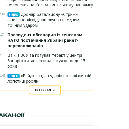
полонених на Костянтинівському напрямку
:30
Дронар батальйону «Стриж»
ВІДЕО
ювелірно ліквідував окупанта одним
точним ударом
:21
Президент обговорив із генсеком
НАТО постачання Україні ракет-
перехоплювачів
:11
Втік із ЗСУ та готував теракт у центрі
Запоріжжя: дезертира засуджено до 15
років
:58
«Рейд» завдав ударів по залізничній
ВІДЕО
логістиці росіян
ВСІ НОВИНИ
АКАНСІЇ