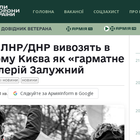
ГОЛОВНА
ВАКАНСІЇ
СОЦЗАХИСТ
ПРО 
ДОВІДНИК ВЕТЕРАНА
 ЛНР/ДНР вивозять в
му Києва як «гарматне
21
алерій Залужний
І НОВИНИ
НОВИНИ
20
Слідкуйте за АрміяInform в Google
1
хв.
20
20