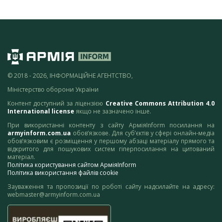
© 2018 - 2026, ІНФОРМАЦІЙНЕ АГЕНТСТВО,
Міністерство оборони України
Контент доступний за ліцензією
Creative Commons Attribution 4.0
International license
якщо не зазначено інше.
При використанні контенту з сайту АрміяInform посилання на
armyinform.com.ua
обов’язкове. Для суб’єктів у сфері онлайн-медіа
обов’язковим є розміщення у першому абзаці матеріалу прямого та
відкритого для пошукових систем гіперпосилання на цитований
матеріал.
Політика користування сайтом АрміяInform
Політика використання файлів cookie
Зауваження та пропозиції по роботі сайту надсилайте на адресу:
webmaster@armyinform.com.ua