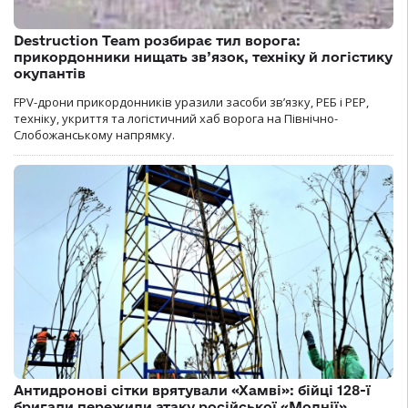
Destruction Team розбирає тил ворога:
прикордонники нищать зв’язок, техніку й логістику
окупантів
FPV-дрони прикордонників уразили засоби зв’язку, РЕБ і РЕР,
техніку, укриття та логістичний хаб ворога на Північно-
Слобожанському напрямку.
Антидронові сітки врятували «Хамві»: бійці 128-ї
бригади пережили атаку російської «Молнії»