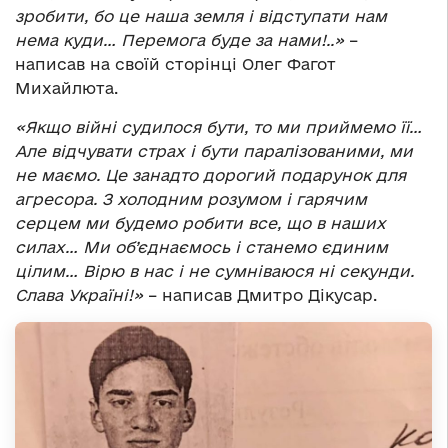
зробити, бо це наша земля і відступати нам
нема куди… Перемога буде за нами!..»
–
написав на своїй сторінці Олег Фагот
Михайлюта.
«Якщо війні судилося бути, то ми приймемо її…
Але відчувати страх і бути паралізованими, ми
не маємо. Це занадто дорогий подарунок для
агресора. З холодним розумом і гарячим
серцем ми будемо робити все, що в наших
силах… Ми об’єднаємось і станемо єдиним
цілим… Вірю в нас і не сумніваюся ні секунди.
Слава Україні!»
– написав Дмитро Дікусар.