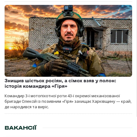
Знищив шістьох росіян, а сімох взяв у полон:
історія командира «Гіря»
Командир 3-ї мотопіхотної роти 43-ї окремої механізованої
бригади Олексій із позивним «Гіря» захищає Харківщину — край,
де народився та виріс.
ВАКАНСІЇ