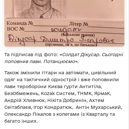
Та підписав під фото:
«Солдат Дікусар. Сьогодні
поповнив лави. Потанцюємо».
Також змінили гітари на автомати, цивільний
одяг на тактичний однострій і вже поповнили
лави тероборони Києва гурти Антитіла,
БезОбмежень, Kozak Систем, ТНМК, ЯрмаК,
Андрій Хливнюк, Нікіта Добринін, Ахтем
Сеітаблаєв, Ігор Кондратюк, Антін Мухарський,
Олександр Пікалов з колегами із Кварталу та
багато інших.