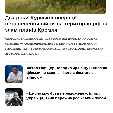
Два роки Курської операції:
перенесення війни на територію рф та
злам планів Кремля
Сьогодні виповнюється два роки від початку Курської
операції — безпрецедентної за задумом і виконанням
кампанії, яка перенесла бойові дії на територію держави-
агресора. Цей крок…
Актор і офіцер Володимир Ращук: «Воєнні
фільми не мають нічого спільного з
війною»
«Це зло має бути переможене»: історія
українця, який пережив російський полон