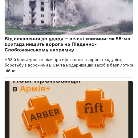
Від виявлення до удару — лічені хвилини: як 58-ма
бригада нищить ворога на Південно-
Слобожанському напрямку
У 58-й бригаді розповіли про ефективність дронів-«ждунів»,
боротьбу з ворожими БПЛА та модернізацію засобів безпілотної
війни.