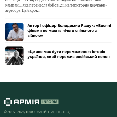
операції — безпрецедентної за задумом і виконанням
кампанії, яка перенесла бойові дії на територію держави-
агресора. Цей крок…
Актор і офіцер Володимир Ращук: «Воєнні
фільми не мають нічого спільного з
війною»
«Це зло має бути переможене»: історія
українця, який пережив російський полон
© 2018 - 2026, ІНФОРМАЦІЙНЕ АГЕНТСТВО,