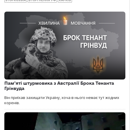
Пам’яті штурмовика з Австралії Брока Тенанта
Грінвуда
Він приїхав захищати Україну, хоча в нього немає тут жодних
коренів.