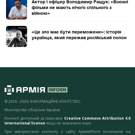
Актор і офіцер Володимир Ращук: «Воєнні
фільми не мають нічого спільного з
війною»
«Це зло має бути переможене»: історія
українця, який пережив російський полон
© 2018 - 2026, ІНФОРМАЦІЙНЕ АГЕНТСТВО,
Міністерство оборони України
Контент доступний за ліцензією
Creative Commons Attribution 4.0
International license
якщо не зазначено інше.
При використанні контенту з сайту АрміяInform посилання на