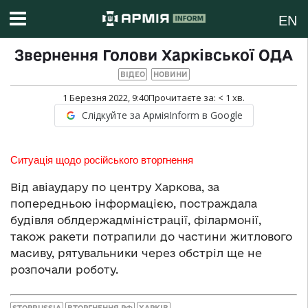
EN
Звернення Голови Харківської ОДА
ВІДЕО
НОВИНИ
1 Березня 2022, 9:40
Прочитаєте за:
< 1
хв.
Слідкуйте за АрміяInform в Google
Ситуація щодо російського вторгнення
Від авіаудару по центру Харкова, за
попередньою інформацією, постраждала
будівля облдержадміністрації, філармонії,
також ракети потрапили до частини житлового
масиву, рятувальники через обстріл ще не
розпочали роботу.
STOPRUSSIA
ВТОРГНЕННЯ РФ
ХАРКІВ