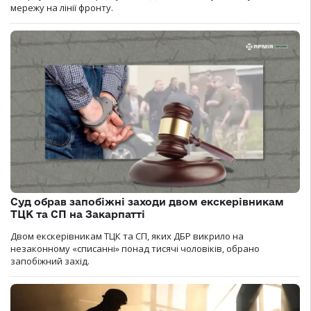
мережу на лінії фронту.
Суд обрав запобіжні заходи двом екскерівникам
ТЦК та СП на Закарпатті
Двом екскерівникам ТЦК та СП, яких ДБР викрило на
незаконному «списанні» понад тисячі чоловіків, обрано
запобіжний захід.