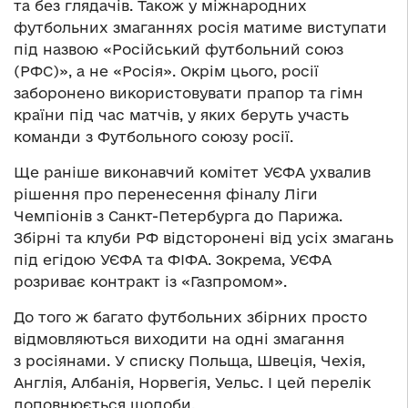
та без глядачів. Також у міжнародних
футбольних змаганнях росія матиме виступати
під назвою «Російський футбольний союз
(РФС)», а не «Росія». Окрім цього, росії
заборонено використовувати прапор та гімн
країни під час матчів, у яких беруть участь
команди з Футбольного союзу росії.
Ще раніше виконавчий комітет УЄФА ухвалив
рішення про перенесення фіналу Ліги
Чемпіонів з Санкт-Петербурга до Парижа.
Збірні та клуби РФ відсторонені від усіх змагань
під егідою УЄФА та ФІФА. Зокрема, УЄФА
розриває контракт із «Газпромом».
До того ж багато футбольних збірних просто
відмовляються виходити на одні змагання
з росіянами. У списку Польща, Швеція, Чехія,
Англія, Албанія, Норвегія, Уельс. І цей перелік
доповнюється щодоби.