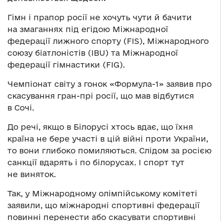
Гімн і прапор росії не хочуть чути й бачити
на змаганнях під егідою Міжнародної
федерації лижного спорту (FIS), Міжнародного
союзу біатлоністів (IBU) та Міжнародної
федерації гімнастики (FIG).
Чемпіонат світу з гонок «Формула-1» заявив про
скасування гран-прі росії, що мав відбутися
в Сочі.
До речі, якщо в Білорусі хтось вдає, що їхня
країна не бере участі в цій війні проти України,
то вони глибоко помиляються. Слідом за росією
санкції вдарять і по білорусах. І спорт тут
не виняток.
Так, у Міжнародному олімпійському комітеті
заявили, що міжнародні спортивні федерації
повинні перенести або скасувати спортивні