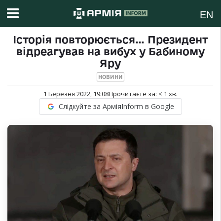
EN
Історія повторюється… Президент
відреагував на вибух у Бабиному
Яру
НОВИНИ
1 Березня 2022, 19:08
Прочитаєте за:
< 1
хв.
Слідкуйте за АрміяInform в Google