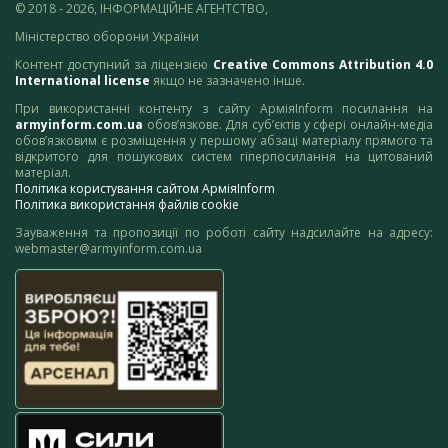
© 2018 - 2026, ІНФОРМАЦІЙНЕ АГЕНТСТВО,
Міністерство оборони України
Контент доступний за ліцензією
Creative Commons Attribution 4.0
International license
якщо не зазначено інше.
При використанні контенту з сайту АрміяInform посилання на
armyinform.com.ua
обов’язкове. Для суб’єктів у сфері онлайн-медіа
обов’язковим є розміщення у першому абзаці матеріалу прямого та
відкритого для пошукових систем гіперпосилання на цитований
матеріал.
Політика користування сайтом АрміяInform
Політика використання файлів cookie
Зауваження та пропозиції по роботі сайту надсилайте на адресу:
webmaster@armyinform.com.ua