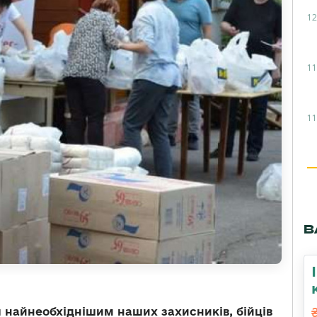
12
11
11
В
 найнеобхіднішим наших захисників, бійців