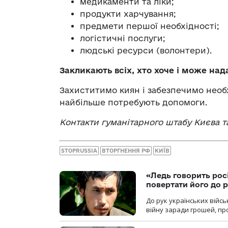
медикаменти та ліки;
продукти харчування;
предмети першої необхідності;
логістичні послуги;
людські ресурси (волонтери).
З
акликаю
ть
всіх, хто хоче і може над
Захиститимо киян і забезпечимо необх
найбільше потребують допомоги.
Контакти
г
уманітарного штабу
Києва
т
STOPRUSSIA
ВТОРГНЕННЯ РФ
КИЇВ
«Ледь говорить рос
повертати його до 
До рук українських війсь
війну заради грошей, про