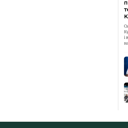
п
т
К
С
К
і 
н