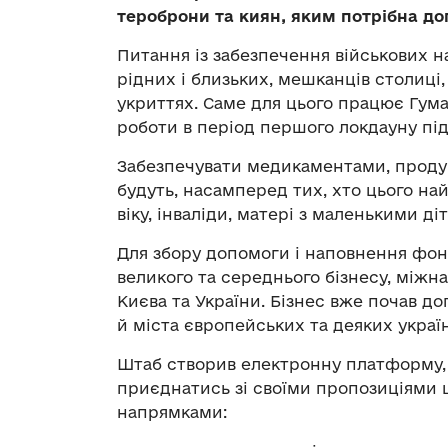
тероброни та киян, яким потрібна до
Питання із забезпечення військових на
рідних і близьких, мешканців столиці
укриттях. Саме для цього працює Гум
роботи в період першого локдауну під
Забезпечувати медикаментами, проду
будуть, насамперед тих, хто цього на
віку, інваліди, матері з маленькими ді
Для збору допомоги і наповнення фон
великого та середнього бізнесу, міжн
Києва та України. Бізнес вже почав д
й міста європейських та деяких украї
Штаб створив електронну платформу, ч
приєднатись зі своїми пропозиціями 
напрямками: