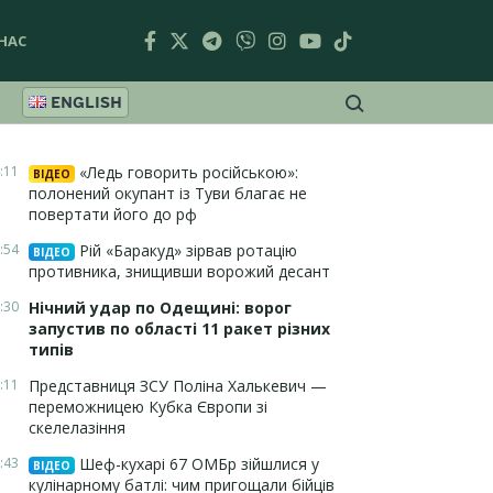
НАС
ENGLISH
:11
«Ледь говорить російською»:
ВІДЕО
полонений окупант із Туви благає не
повертати його до рф
:54
Рій «Баракуд» зірвав ротацію
ВІДЕО
противника, знищивши ворожий десант
:30
Нічний удар по Одещині: ворог
запустив по області 11 ракет різних
типів
:11
Представниця ЗСУ Поліна Халькевич —
переможницею Кубка Європи зі
скелелазіння
:43
Шеф-кухарі 67 ОМБр зійшлися у
ВІДЕО
кулінарному батлі: чим пригощали бійців