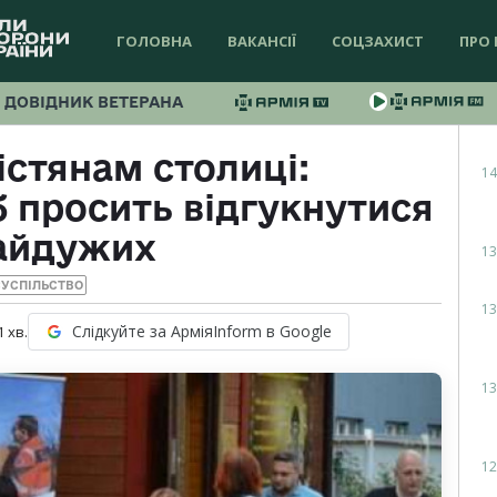
ГОЛОВНА
ВАКАНСІЇ
СОЦЗАХИСТ
ПРО 
ДОВІДНИК ВЕТЕРАНА
стянам столиці:
14
 просить відгукнутися
айдужих
13
УСПІЛЬСТВО
13
Слідкуйте за АрміяInform в Google
1
хв.
13
12