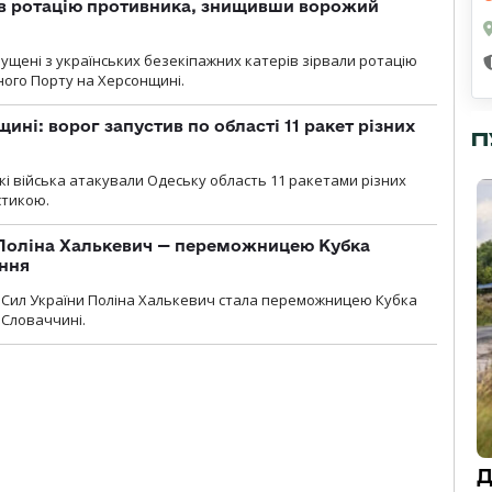
ав ротацію противника, знищивши ворожий
пущені з українських безекіпажних катерів зірвали ротацію
зного Порту на Херсонщині.
ині: ворог запустив по області 11 ракет різних
П
ські війська атакували Одеську область 11 ракетами різних
істикою.
Поліна Халькевич — переможницею Кубка
іння
Сил України Поліна Халькевич стала переможницею Кубка
 Словаччині.
Д