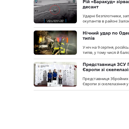
Рій «Баракуд» зірв
десант
Ударні безпілотники, за
окупантів в районі Залі
Нічний удар по Одещ
типів
У ніч на 9 серпня, росій
типів, у тому числі й бал
Представниця ЗСУ 
Європи зі скелелаз
Представниця Збройних 
Європи зі скелелазіння у