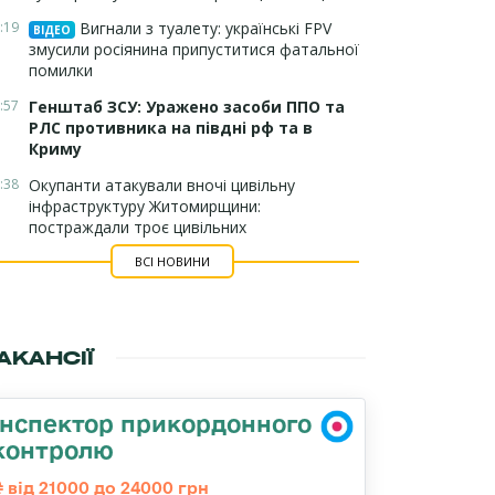
:19
Вигнали з туалету: українські FPV
ВІДЕО
змусили росіянина припуститися фатальної
помилки
:57
Генштаб ЗСУ: Уражено засоби ППО та
РЛС противника на півдні рф та в
Криму
:38
Окупанти атакували вночі цивільну
інфраструктуру Житомирщини:
постраждали троє цивільних
ВСІ НОВИНИ
АКАНСІЇ
Інспектор прикордонного
контролю
від 21000 до 24000 грн