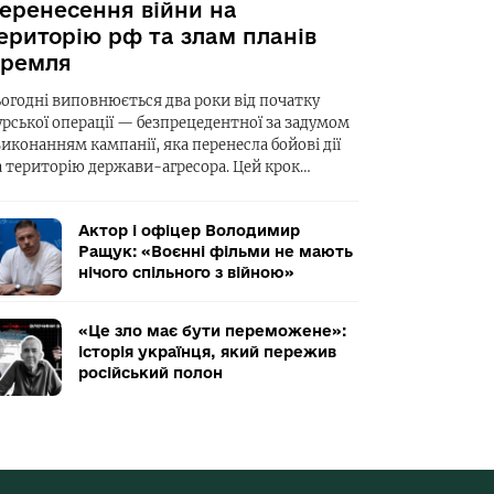
еренесення війни на
ериторію рф та злам планів
ремля
ьогодні виповнюється два роки від початку
урської операції — безпрецедентної за задумом
виконанням кампанії, яка перенесла бойові дії
а територію держави-агресора. Цей крок…
Актор і офіцер Володимир
Ращук: «Воєнні фільми не мають
нічого спільного з війною»
«Це зло має бути переможене»:
історія українця, який пережив
російський полон