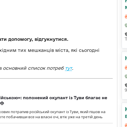
ати допомогу, відгукнутися.
ідним тих мешканців міста, які сьогодні
а основний список потреб
тут
.
ійською»: полонений окупант із Туви благає не
рф
кових потрапив російський окупант із Туви, який пішов на
те побачивши все на власні очі, втік уже на третій день