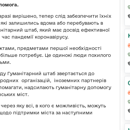
помога.
разі вирішено, тепер слід забезпечити їхніх
, які залишились вдома або перебувають в
анітарний штаб, який має досвід ефективної
 час пандемії коронавірусу.
ктами, предметами першої необхідності
йбільше потребує. Це одинокі люди похилого
тьми.
ду Гуманітарний штаб звертається до
ародних організацій, іноземних партнерів
опомагати, надсилають гуманітарну допомогу
нських міст.
ерез яку всі, в кого є можливість, можуть
щодо підтримки міста за наступними