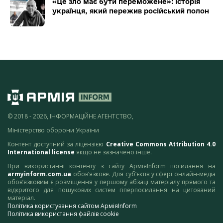
«Це зло має бути переможене»: історія
українця, який пережив російський полон
© 2018 - 2026, ІНФОРМАЦІЙНЕ АГЕНТСТВО,
Міністерство оборони України
Контент доступний за ліцензією
Creative Commons Attribution 4.0
International license
якщо не зазначено інше.
При використанні контенту з сайту АрміяInform посилання на
armyinform.com.ua
обов’язкове. Для суб’єктів у сфері онлайн-медіа
обов’язковим є розміщення у першому абзаці матеріалу прямого та
відкритого для пошукових систем гіперпосилання на цитований
матеріал.
Політика користування сайтом АрміяInform
Політика використання файлів cookie