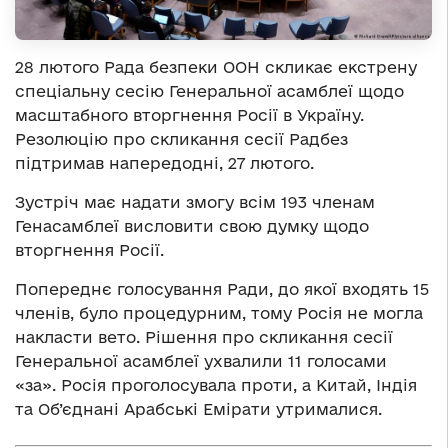
28 лютого Рада безпеки ООН скликає екстрену
спеціальну сесію Генеральної асамблеї щодо
масштабного вторгнення Росії в Україну.
Резолюцію про скликання сесії Радбез
підтримав напередодні, 27 лютого.
Зустріч має надати змогу всім 193 членам
Генасамблеї висловити свою думку щодо
вторгнення Росії.
Попереднє голосування Ради, до якої входять 15
членів, було процедурним, тому Росія не могла
накласти вето. Рішення про скликання сесії
Генеральної асамблеї ухвалили 11 голосами
«за». Росія проголосувала проти, а Китай, Індія
та Об’єднані Арабські Емірати утрималися.