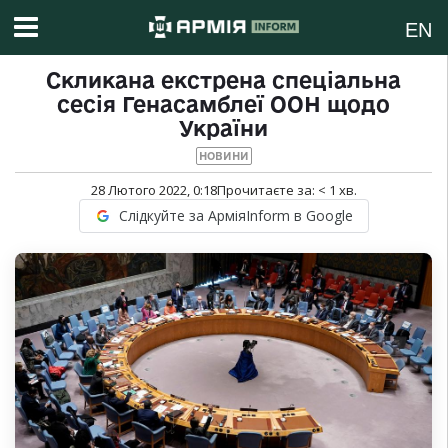
EN
Скликана екстрена спеціальна
сесія Генасамблеї ООН щодо
України
НОВИНИ
28 Лютого 2022, 0:18
Прочитаєте за:
< 1
хв.
Слідкуйте за АрміяInform в Google