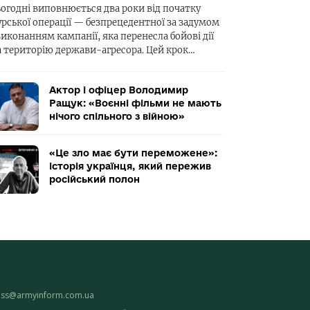
ьогодні виповнюється два роки від початку
урської операції — безпрецедентної за задумом
виконанням кампанії, яка перенесла бойові дії
а територію держави-агресора. Цей крок…
Актор і офіцер Володимир
Ращук: «Воєнні фільми не мають
нічого спільного з війною»
«Це зло має бути переможене»:
історія українця, який пережив
російський полон
ess@armyinform.com.ua