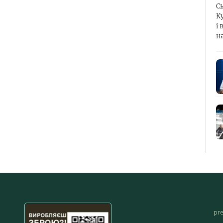
С
К
і 
н
pr