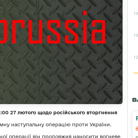
13
13
12
В
:00 27 лютого щодо російського вторгнення
мну наступальну операцію проти України.
ної операції він продовжив наносити вогневе