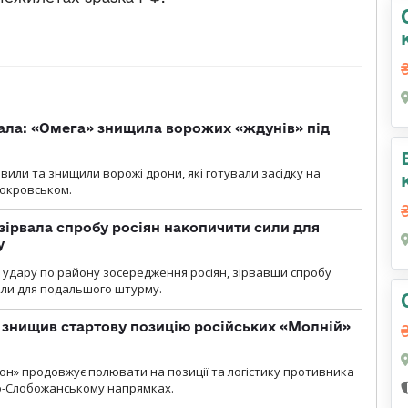
ала: «Омега» знищила ворожих «ждунів» під
вили та знищили ворожі дрони, які готували засідку на
Покровськом.
зірвала спробу росіян накопичити сили для
у
и удару по району зосередження росіян, зірвавши спробу
или для подальшого штурму.
 знищив стартову позицію російських «Молній»
н» продовжує полювати на позиції та логістику противника
но-Слобожанському напрямках.