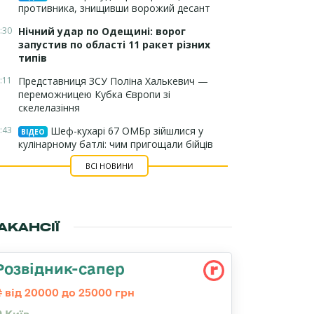
противника, знищивши ворожий десант
:30
Нічний удар по Одещині: ворог
запустив по області 11 ракет різних
типів
:11
Представниця ЗСУ Поліна Халькевич —
переможницею Кубка Європи зі
скелелазіння
:43
Шеф-кухарі 67 ОМБр зійшлися у
ВІДЕО
кулінарному батлі: чим пригощали бійців
ВСІ НОВИНИ
АКАНСІЇ
Розвідник-сапер
від 20000 до 25000 грн