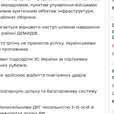
 аеродромам, пунктам управління військами
ливим критичним об’єктам інфраструктури,
районах оборони.
магається відновити наступ шляхом наведення
в районі ДЕМИДІВ.
то Ірпінь не принесла успіху. Українськими
 противника.
вані підрозділи ЗС України за підтримки
них рубежів.
и здійснює відбиття повітряних ударів
розгорнуло щільну та багаторівневу систему
лочисельними ДРГ чисельністю 3-15 осіб зі
онежилетах зразка РФ.