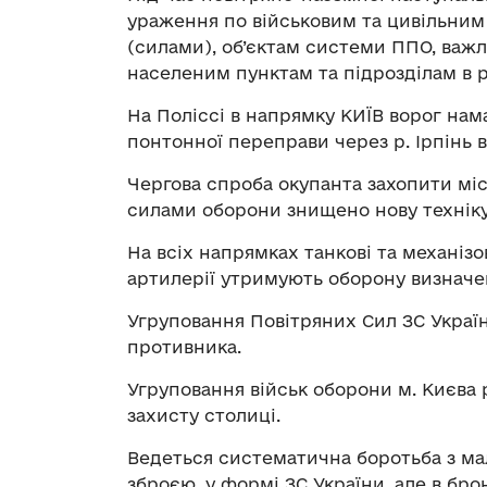
ураження по військовим та цивільним
(силами), об’єктам системи ППО, важ
населеним пунктам та підрозділам в 
На Поліссі в напрямку КИЇВ ворог на
понтонної переправи через р. Ірпінь 
Чергова спроба окупанта захопити міс
силами оборони знищено нову техніку
На всіх напрямках танкові та механізо
артилерії утримують оборону визначе
Угруповання Повітряних Сил ЗС Україн
противника.
Угруповання військ оборони м. Києва 
захисту столиці.
Ведеться систематична боротьба з ма
зброєю, у формі ЗС України, але в бр