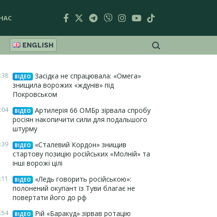
НАС
ENGLISH
:38
Засідка не спрацювала: «Омега»
ВІДЕО
знищила ворожих «ждунів» під
Покровськом
:04
Артилерія 66 ОМБр зірвала спробу
ВІДЕО
росіян накопичити сили для подальшого
штурму
:39
«Сталевий Кордон» знищив
ВІДЕО
стартову позицію російських «Молній» та
інші ворожі цілі
:11
«Ледь говорить російською»:
ВІДЕО
полонений окупант із Туви благає не
повертати його до рф
:54
Рій «Баракуд» зірвав ротацію
ВІДЕО