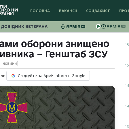
ГОЛОВНА
ВАКАНСІЇ
СОЦЗАХИСТ
ПРО 
ДОВІДНИК ВЕТЕРАНА
лами оборони знищено
15
тивника – Генштаб ЗСУ
НОВИНИ
15
Слідкуйте за АрміяInform в Google
1
хв.
14
14
13