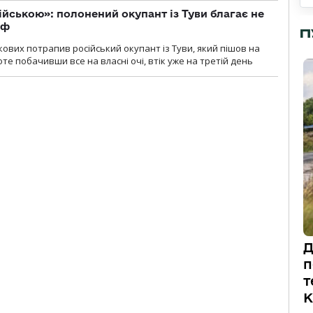
ійською»: полонений окупант із Туви благає не
рф
П
кових потрапив російський окупант із Туви, який пішов на
те побачивши все на власні очі, втік уже на третій день
Д
п
т
К