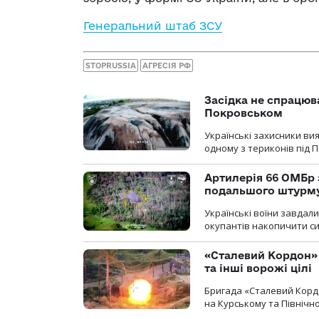
Генеральний штаб ЗСУ
STOPRUSSIA
АГРЕСІЯ РФ
Засідка не спрацюв
Покровськом
Українські захисники вия
одному з териконів під 
Артилерія 66 ОМБр 
подальшого штурм
Українські воїни завдал
окупантів накопичити с
«Сталевий Кордон»
та інші ворожі цілі
Бригада «Сталевий Кордо
на Курському та Північ