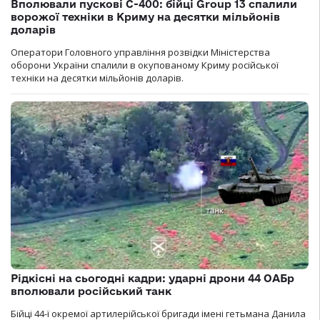
Вполювали пускові С-400: бійці Group 13 спалили
ворожої техніки в Криму на десятки мільйонів
доларів
Оператори Головного управління розвідки Міністерства
оборони України спалили в окупованому Криму російської
техніки на десятки мільйонів доларів.
Рідкісні на сьогодні кадри: ударні дрони 44 ОАБр
вполювали російський танк
Бійці 44-ї окремої артилерійської бригади імені гетьмана Данила