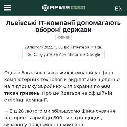
EN
Львівські ІТ-компанії допомагають
обороні держави
НОВИНИ
28 Лютого 2022, 13:06
Прочитаєте за:
< 1
хв.
Слідкуйте за АрміяInform в Google
Одна з багатьох львівських компаній у сфері
комп’ютерних технологій виділятиме щоденно
на підтримку Збройних Сил України по
600
тисяч гривень
. Про це йдеться на офіційній
сторінці компанії.
— Від 28 лютого ми збільшуємо фінансування
на користь армії до 600 тис. грн щодня, —
сказано у повідомленні компанії.