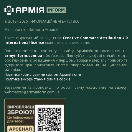
© 2018 - 2026, ІНФОРМАЦІЙНЕ АГЕНТСТВО,
Міністерство оборони України
Контент доступний за ліцензією
Creative Commons Attribution 4.0
International license
якщо не зазначено інше.
При використанні контенту з сайту АрміяInform посилання на
armyinform.com.ua
обов’язкове. Для суб’єктів у сфері онлайн-медіа
обов’язковим є розміщення у першому абзаці матеріалу прямого та
відкритого для пошукових систем гіперпосилання на цитований
матеріал.
Політика користування сайтом АрміяInform
Політика використання файлів cookie
Зауваження та пропозиції по роботі сайту надсилайте на адресу:
webmaster@armyinform.com.ua