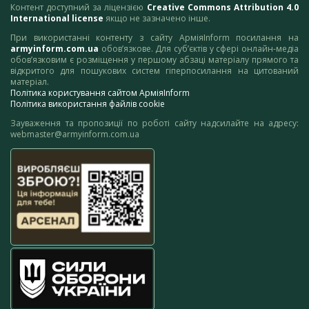
Контент доступний за ліцензією
Creative Commons Attribution 4.0
International license
якщо не зазначено інше.
При використанні контенту з сайту АрміяInform посилання на
armyinform.com.ua
обов’язкове. Для суб’єктів у сфері онлайн-медіа
обов’язковим є розміщення у першому абзаці матеріалу прямого та
відкритого для пошукових систем гіперпосилання на цитований
матеріал.
Політика користування сайтом АрміяInform
Політика використання файлів cookie
Зауваження та пропозиції по роботі сайту надсилайте на адресу:
webmaster@armyinform.com.ua