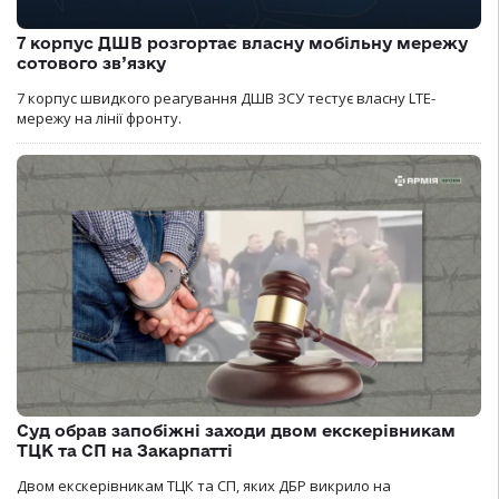
7 корпус ДШВ розгортає власну мобільну мережу
сотового зв’язку
7 корпус швидкого реагування ДШВ ЗСУ тестує власну LTE-
мережу на лінії фронту.
Суд обрав запобіжні заходи двом екскерівникам
ТЦК та СП на Закарпатті
Двом екскерівникам ТЦК та СП, яких ДБР викрило на