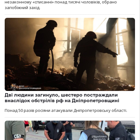
незаконному «списанні» понад тисячі чоловіків, обрано
запобіжний захід.
Дві людини загинуло, шестеро постраждали
внаслідок обстрілів рф на Дніпропетровщині
Понад 50 разів росіяни атакували Дніпропетровську області.