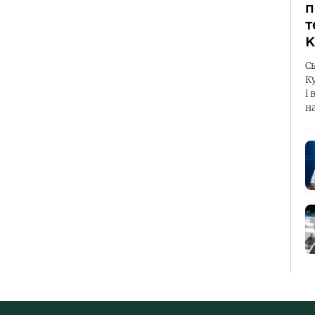
п
т
К
С
К
і 
н