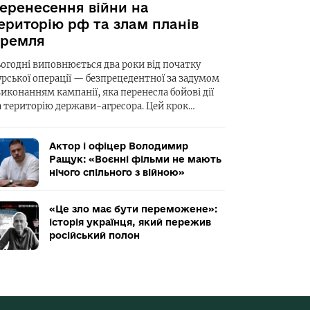
еренесення війни на
ериторію рф та злам планів
ремля
ьогодні виповнюється два роки від початку
урської операції — безпрецедентної за задумом
виконанням кампанії, яка перенесла бойові дії
а територію держави-агресора. Цей крок…
Актор і офіцер Володимир
Ращук: «Воєнні фільми не мають
нічого спільного з війною»
«Це зло має бути переможене»:
історія українця, який пережив
російський полон