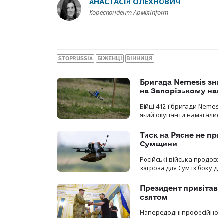
АНАСТАСІЯ ОЛЕХНОВИЧ
Кореспондент АрміяInform
STOPRUSSIA
БІЖЕНЦІ
ВІННИЦЯ
Бригада Nemesis зн
на Запорізькому н
Бійці 412-ї бригади Neme
який окупанти намагалис
Тиск на Рясне не пр
Сумщини
Російські війська продо
загроза для Сум із боку д
Президент привітав 
святом
Напередодні професійног