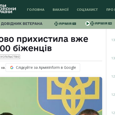
ГОЛОВНА
ВАКАНСІЇ
СОЦЗАХИСТ
ПРО 
ДОВІДНИК ВЕТЕРАНА
ово прихистила вже
13
00 біженців
УСПІЛЬСТВО
13
Слідкуйте за АрміяInform в Google
1
хв.
12
12
12