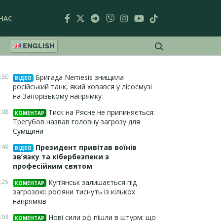
НАС
ENGLISH
:30
Бригада Nemesis знищила
ВІДЕО
російський танк, який ховався у лісосмузі
на Запорізькому напрямку
:08
Тиск на Рясне не припиняється:
КОМЕНТАР
Трегубов назвав головну загрозу для
Сумщини
:49
Президент привітав воїнів
ВІДЕО
зв’язку та кібербезпеки з
професійним святом
:25
Куп’янськ залишається під
КОМЕНТАР
загрозою: росіяни тиснуть із кількох
напрямків
:03
Нові сили рф пішли в штурм: що
КОМЕНТАР