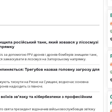
ищила російський танк, який ховався у лісосмузі
апрямку
sis за допомогою FPV-дронів і дронів-бомберів знищили танк,
я замаскувати в лісосмузі на Запорізькому напрямку.
ипиняється: Трегубов назвав головну загрозу для
вжують тиснути на Рясне на Сумщині, водночас основна
ронів надходить із півночі.
воїнів зв’язку та кібербезпеки з професійним
о свята президент відзначив військовослужбовців зв’язку