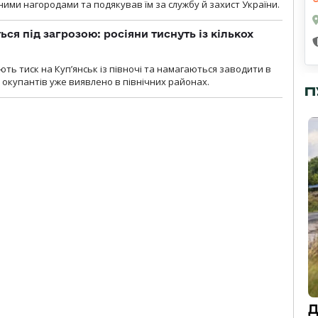
ими нагородами та подякував їм за службу й захист України.
ся під загрозою: росіяни тиснуть із кількох
ють тиск на Куп’янськ із півночі та намагаються заводити в
у окупантів уже виявлено в північних районах.
П
Д