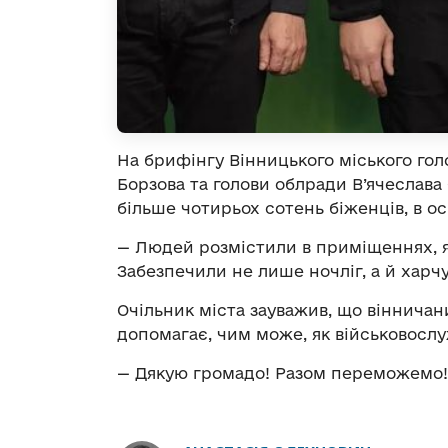
На брифінгу Вінницького міського гол
Борзова та голови облради В’ячеслав
більше чотирьох сотень біженців, в ос
— Людей розмістили в приміщеннях, як
Забезпечили не лише ночліг, а й харч
Очільник міста зауважив, що вінничани
допомагає, чим може, як військовослу
— Дякую громадо! Разом переможемо!