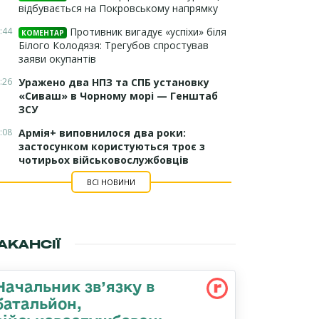
відбувається на Покровському напрямку
:44
Противник вигадує «успіхи» біля
КОМЕНТАР
Білого Колодязя: Трегубов спростував
заяви окупантів
:26
Уражено два НПЗ та СПБ установку
«Сиваш» в Чорному морі — Генштаб
ЗСУ
:08
Армія+ виповнилося два роки:
застосунком користуються троє з
чотирьох військовослужбовців
ВСІ НОВИНИ
АКАНСІЇ
Начальник зв’язку в
батальйон,