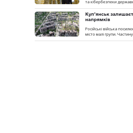
та кібербезпеки державн
Куп’янськ залишаєть
напрямків
Російські війська посилю
місто малі групи. Частин