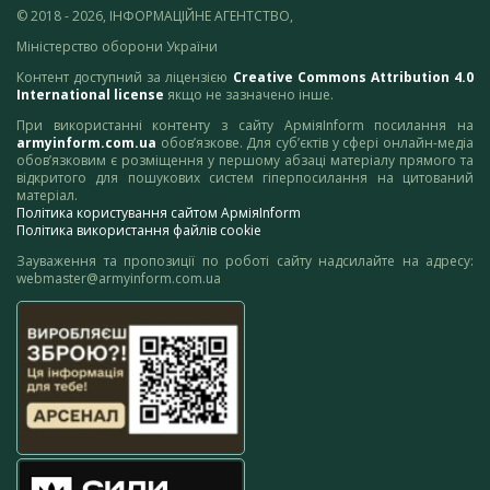
© 2018 - 2026, ІНФОРМАЦІЙНЕ АГЕНТСТВО,
Міністерство оборони України
Контент доступний за ліцензією
Creative Commons Attribution 4.0
International license
якщо не зазначено інше.
При використанні контенту з сайту АрміяInform посилання на
armyinform.com.ua
обов’язкове. Для суб’єктів у сфері онлайн-медіа
обов’язковим є розміщення у першому абзаці матеріалу прямого та
відкритого для пошукових систем гіперпосилання на цитований
матеріал.
Політика користування сайтом АрміяInform
Політика використання файлів cookie
Зауваження та пропозиції по роботі сайту надсилайте на адресу:
webmaster@armyinform.com.ua