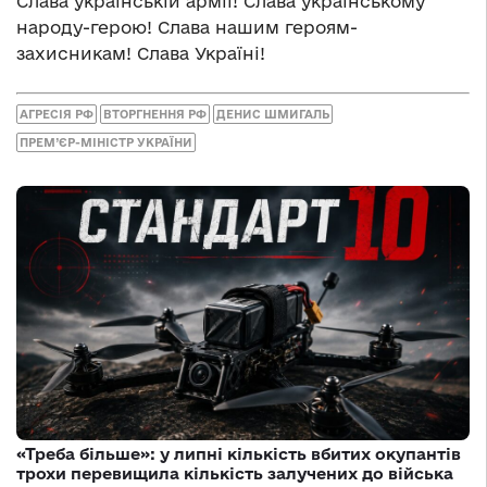
Слава українській армії! Слава українському
народу-герою! Слава нашим героям-
захисникам! Слава Україні!
АГРЕСІЯ РФ
ВТОРГНЕННЯ РФ
ДЕНИС ШМИГАЛЬ
ПРЕМ’ЄР-МІНІСТР УКРАЇНИ
«Треба більше»: у липні кількість вбитих окупантів
трохи перевищила кількість залучених до війська