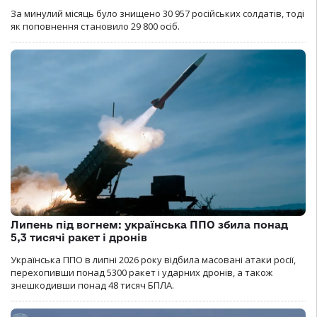
За минулий місяць було знищено 30 957 російських солдатів, тоді
як поповнення становило 29 800 осіб.
Липень під вогнем: українська ППО збила понад
5,3 тисячі ракет і дронів
Українська ППО в липні 2026 року відбила масовані атаки росії,
перехопивши понад 5300 ракет і ударних дронів, а також
знешкодивши понад 48 тисяч БПЛА.