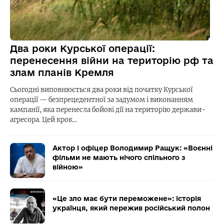
Два роки Курської операції:
перенесення війни на територію рф та
злам планів Кремля
Сьогодні виповнюється два роки від початку Курської
операції — безпрецедентної за задумом і виконанням
кампанії, яка перенесла бойові дії на територію держави-
агресора. Цей крок…
Актор і офіцер Володимир Ращук: «Воєнні
фільми не мають нічого спільного з
війною»
«Це зло має бути переможене»: історія
українця, який пережив російський полон