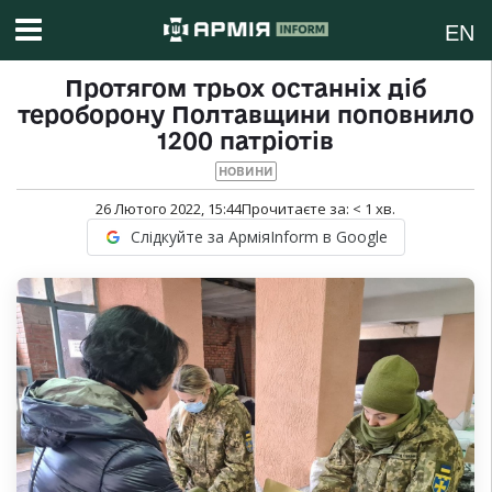
EN
Протягом трьох останніх діб
тероборону Полтавщини поповнило
1200 патріотів
НОВИНИ
26 Лютого 2022, 15:44
Прочитаєте за:
< 1
хв.
Слідкуйте за АрміяInform в Google