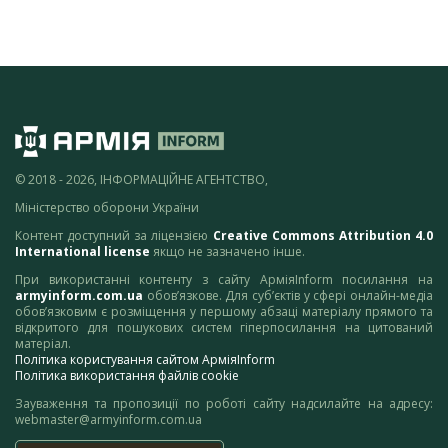
© 2018 - 2026, ІНФОРМАЦІЙНЕ АГЕНТСТВО,
Міністерство оборони України
Контент доступний за ліцензією
Creative Commons Attribution 4.0
International license
якщо не зазначено інше.
При використанні контенту з сайту АрміяInform посилання на
armyinform.com.ua
обов’язкове. Для суб’єктів у сфері онлайн-медіа
обов’язковим є розміщення у першому абзаці матеріалу прямого та
відкритого для пошукових систем гіперпосилання на цитований
матеріал.
Політика користування сайтом АрміяInform
Політика використання файлів cookie
Зауваження та пропозиції по роботі сайту надсилайте на адресу:
webmaster@armyinform.com.ua