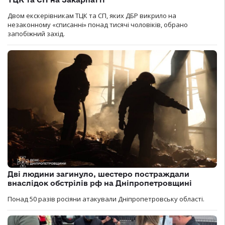
Двом екскерівникам ТЦК та СП, яких ДБР викрило на
незаконному «списанні» понад тисячі чоловіків, обрано
запобіжний захід.
Дві людини загинуло, шестеро постраждали
внаслідок обстрілів рф на Дніпропетровщині
Понад 50 разів росіяни атакували Дніпропетровську області.