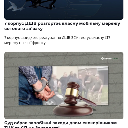
7 корпус ДШВ розгортає власну мобільну мережу
сотового зв’язку
7 корпус швидкого реагування ДШВ ЗСУ тестує власну LTE-
мережу на лінії фронту.
Суд обрав запобіжні заходи двом екскерівникам
ТЦК та СП на Закарпатті