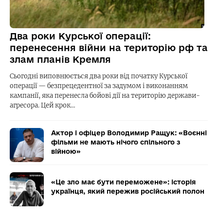
Два роки Курської операції:
перенесення війни на територію рф та
злам планів Кремля
Сьогодні виповнюється два роки від початку Курської
операції — безпрецедентної за задумом і виконанням
кампанії, яка перенесла бойові дії на територію держави-
агресора. Цей крок…
Актор і офіцер Володимир Ращук: «Воєнні
фільми не мають нічого спільного з
війною»
«Це зло має бути переможене»: історія
українця, який пережив російський полон