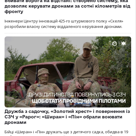
Вбивати ворога на відстані: створено систему, яка
дозволяє керувати дронами за сотні кілометрів від
фронту
Інженери Центру інновацій 425-го штурмового полку «Скеля»
розробили власну систему віддаленого керування дронами.
Дружба з садочку, «Золотий хрест» і повернення із
СЗЧ у «Рарог»: «Ширан» і «Пін» обрали воювати
дронами
Бійці «Ширан» і «Пін» дружать ще з дитячого садка, обидва в 19