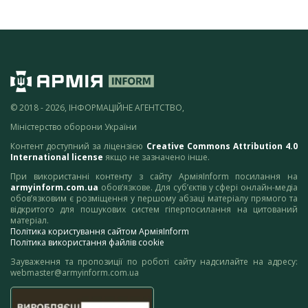
© 2018 - 2026, ІНФОРМАЦІЙНЕ АГЕНТСТВО,
Міністерство оборони України
Контент доступний за ліцензією
Creative Commons Attribution 4.0
International license
якщо не зазначено інше.
При використанні контенту з сайту АрміяInform посилання на
armyinform.com.ua
обов’язкове. Для суб’єктів у сфері онлайн-медіа
обов’язковим є розміщення у першому абзаці матеріалу прямого та
відкритого для пошукових систем гіперпосилання на цитований
матеріал.
Політика користування сайтом АрміяInform
Політика використання файлів cookie
Зауваження та пропозиції по роботі сайту надсилайте на адресу:
webmaster@armyinform.com.ua