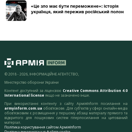
«Це зло має бути переможене»: історія
українця, який пережив російський полон
© 2018 - 2026, ІНФОРМАЦІЙНЕ АГЕНТСТВО,
Міністерство оборони України
Контент доступний за ліцензією
Creative Commons Attribution 4.0
International license
якщо не зазначено інше.
При використанні контенту з сайту АрміяInform посилання на
armyinform.com.ua
обов’язкове. Для суб’єктів у сфері онлайн-медіа
обов’язковим є розміщення у першому абзаці матеріалу прямого та
відкритого для пошукових систем гіперпосилання на цитований
матеріал.
Політика користування сайтом АрміяInform
Політика використання файлів cookie