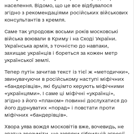
населення. Відомо, що це все відбувалося
згідно з рекомендаціями російських військових
консультантів з кремля.
Саме так упродовж восьми років московські
війська воювали в Криму і на Сході України.
Українська армія, з точністю до навпаки,
захищає українців і бореться за кожен метр
української землі.
Тепер путін зачитав текст із тієї ж «методички»,
звинувачуючи в російському наступі міфічних
«бандерівців», які буцімто керують міфічними
«українцями». І саме ці міфічні «українці»,
згідно з його «планом» повинні дослухатися до
його дурнуватих «порад» і повстати проти
міфічних «бандерівців».
Хвора уява вождя московітів вже, вочевидь, не
здатна зрозуміти, що завдяки гібридній агресії,