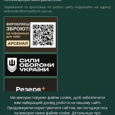
Зауваження та пропозиції по роботі сайту надсилайте на адресу:
webmaster@armyinform.com.ua
Ми використовуємо файли cookie, щоб забезпечити
вам найкращий досвід роботи на нашому сайті.
Продовжуючи користуватися сайтом, ви погоджуєтесь
press@armyinform.com.ua
на використання файлів cookie. Детальніше про