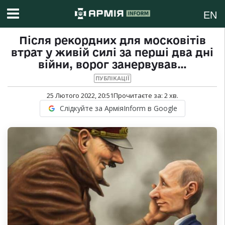
EN
Після рекордних для московітів
втрат у живій силі за перші два дні
війни, ворог занервував…
ПУБЛІКАЦІЇ
25 Лютого 2022, 20:51
Прочитаєте за:
2
хв.
Слідкуйте за АрміяInform в Google