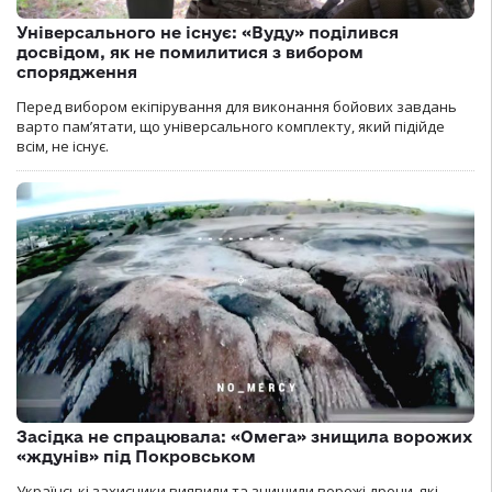
Універсального не існує: «Вуду» поділився
досвідом, як не помилитися з вибором
спорядження
Перед вибором екіпірування для виконання бойових завдань
варто пам’ятати, що універсального комплекту, який підійде
всім, не існує.
Засідка не спрацювала: «Омега» знищила ворожих
«ждунів» під Покровськом
Українські захисники виявили та знищили ворожі дрони, які