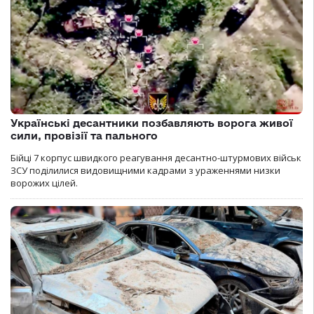
Українські десантники позбавляють ворога живої
сили, провізії та пального
Бійці 7 корпус швидкого реагування десантно-штурмових військ
ЗСУ поділилися видовищними кадрами з ураженнями низки
ворожих цілей.