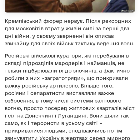
Кремлівський фюрер нервує. Після рекордних
для московітів втрат у живій силі за перші два
дні війни, у своєму зверненні він описав
звичайну для своїх військ тактику ведення воєн.
Російські військові куратори, які перебували в
складі підрозділів мародерів і найманців, не
тільки підбурювали їх до злочинів, а фактично
робили з них «загратотряди», що прикривали
важку російську артилерію. Більше того,
росіяни і сепаратисти виставляли важке
озброєння, в тому числі системи залпового
вогню, просто посеред житлових кварталів міст
і сіл на Донеччині і Луганщині. Вони діяли так
само, як і терористи в усьому світі –
прикривалися людьми, сподіваючись потім
звинуватити Україну в жертвах серед мирного