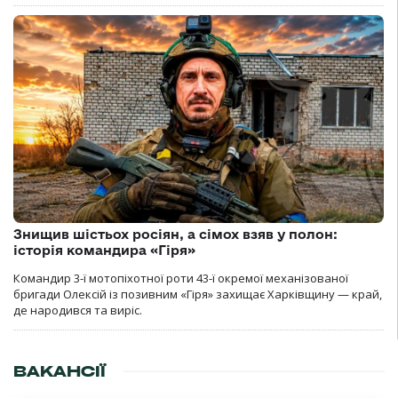
Знищив шістьох росіян, а сімох взяв у полон:
історія командира «Гіря»
Командир 3-ї мотопіхотної роти 43-ї окремої механізованої
бригади Олексій із позивним «Гіря» захищає Харківщину — край,
де народився та виріс.
ВАКАНСІЇ