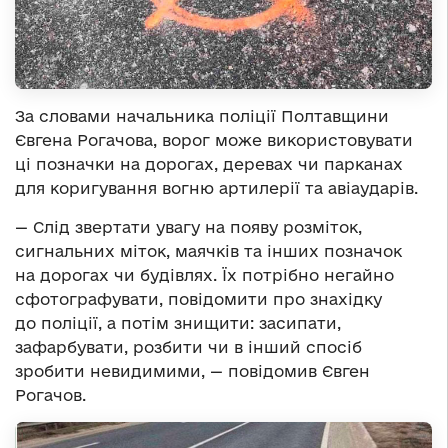
За словами начальника поліції Полтавщини
Євгена Рогачова, ворог може використовувати
ці позначки на дорогах, деревах чи парканах
для коригування вогню артилерії та авіаударів.
— Слід звертати увагу на появу розміток,
сигнальних міток, маячків та інших позначок
на дорогах чи будівлях. Їх потрібно негайно
сфотографувати, повідомити про знахідку
до поліції, а потім знищити: засипати,
зафарбувати, розбити чи в інший спосіб
зробити невидимими, — повідомив Євген
Рогачов.