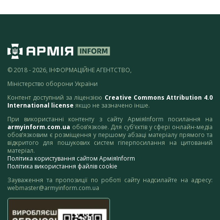
© 2018 - 2026, ІНФОРМАЦІЙНЕ АГЕНТСТВО,
Міністерство оборони України
Контент доступний за ліцензією
Creative Commons Attribution 4.0
International license
якщо не зазначено інше.
При використанні контенту з сайту АрміяInform посилання на
armyinform.com.ua
обов’язкове. Для суб’єктів у сфері онлайн-медіа
обов’язковим є розміщення у першому абзаці матеріалу прямого та
відкритого для пошукових систем гіперпосилання на цитований
матеріал.
Політика користування сайтом АрміяInform
Політика використання файлів cookie
Зауваження та пропозиції по роботі сайту надсилайте на адресу:
webmaster@armyinform.com.ua