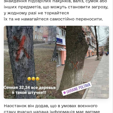
знайдення підозрілих пакунків, валіз, сумок або
інших предметів, що можуть становити загрозу,
у жодному разі не торкайтеся
їх та не намагайтеся самостійно переносити.
Наостанок він додав, що в умовах воєнного
стану вчасно надана інформація має вагоме