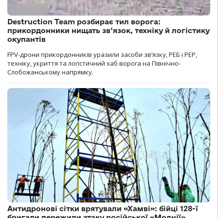
Destruction Team розбирає тил ворога:
прикордонники нищать зв’язок, техніку й логістику
окупантів
FPV-дрони прикордонників уразили засоби зв’язку, РЕБ і РЕР,
техніку, укриття та логістичний хаб ворога на Північно-
Слобожанському напрямку.
Антидронові сітки врятували «Хамві»: бійці 128-ї
бригади пережили атаку російської «Молнії»