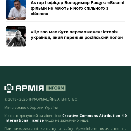
Актор і офіцер Володимир Ращук: «Воєнні
фільми не мають нічого спільного з
війною»
«Це зло має бути переможене»: історія
українця, який пережив російський полон
© 2018 - 2026, ІНФОРМАЦІЙНЕ АГЕНТСТВО,
Міністерство оборони України
Контент доступний за ліцензією
Creative Commons Attribution 4.0
International license
якщо не зазначено інше.
При використанні контенту з сайту АрміяInform посилання на