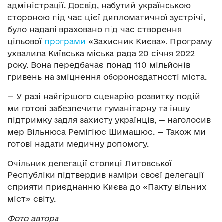
адміністрації. Досвід, набутий українською
стороною під час цієї дипломатичної зустрічі,
було надалі враховано під час створення
цільової
програми
«Захисник Києва». Програму
ухвалила Київська міська рада 20 січня 2022
року. Вона передбачає понад 110 мільйонів
гривень на зміцнення обороноздатності міста.
— У разі найгіршого сценарію розвитку подій
ми готові забезпечити гуманітарну та іншу
підтримку задля захисту українців, — наголосив
мер Вільнюса Ремігіюс Шимашюс. — Також ми
готові надати медичну допомогу.
Очільник делегації столиці Литовської
Республіки підтвердив наміри своєї делегації
сприяти приєднанню Києва до «Пакту вільних
міст» світу.
Фото автора