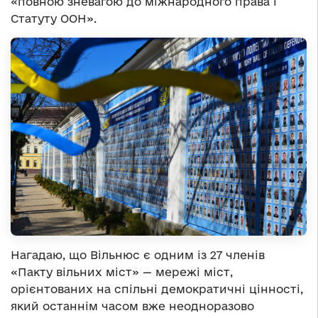
«повною зневагою до міжнародного права і
Статуту ООН».
Нагадаю, що Вільнюс є одним із 27 членів
«Пакту вільних міст» — мережі міст,
орієнтованих на спільні демократичні цінності,
який останнім часом вже неодноразово