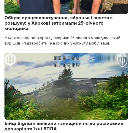
Обіцяв працевлаштування, «бронь» і зняття з
розшуку: у Харкові затримали 25-річного
молодика
У Харкові правоохоронці викрили 25-річного молодика, який
вирішив «підзаробити» на охочих уникнути мобілізації.
Бійці Signum виявили і знищили лігво російських
дронарів та їхні БПЛА