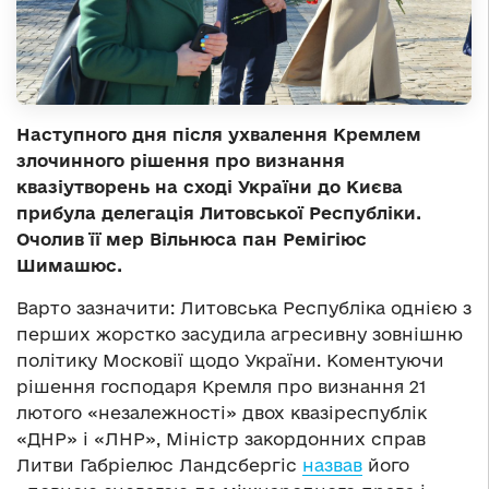
Наступного дня після ухвалення Кремлем
злочинного рішення про визнання
квазіутворень на сході України до Києва
прибула делегація Литовської Республіки.
Очолив її мер Вільнюса пан Ремігіюс
Шимашюс.
Варто зазначити: Литовська Республіка однією з
перших жорстко засудила агресивну зовнішню
політику Московії щодо України. Коментуючи
рішення господаря Кремля про визнання 21
лютого «незалежності» двох квазіреспублік
«ДНР» і «ЛНР», Міністр закордонних справ
Литви Габріелюс Ландсбергіс
назвав
його