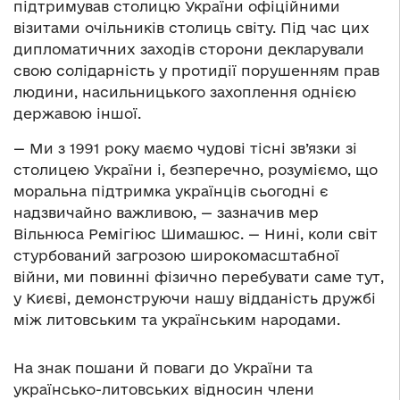
підтримував столицю України офіційними
візитами очільників столиць світу. Під час цих
дипломатичних заходів сторони декларували
свою солідарність у протидії порушенням прав
людини, насильницького захоплення однією
державою іншої.
— Ми з 1991 року маємо чудові тісні зв’язки зі
столицею України і, безперечно, розуміємо, що
моральна підтримка українців сьогодні є
надзвичайно важливою, — зазначив мер
Вільнюса Ремігіюс Шимашюс. — Нині, коли світ
стурбований загрозою широкомасштабної
війни, ми повинні фізично перебувати саме тут,
у Києві, демонструючи нашу відданість дружбі
між литовським та українським народами.
На знак пошани й поваги до України та
українсько-литовських відносин члени