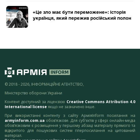
«Це зло має бути переможене»: історія
українця, який пережив російський полон
© 2018 - 2026, ІНФОРМАЦІЙНЕ АГЕНТСТВО,
Міністерство оборони України
Контент доступний за ліцензією
Creative Commons Attribution 4.0
International license
якщо не зазначено інше.
При використанні контенту з сайту АрміяInform посилання на
armyinform.com.ua
обов’язкове. Для суб’єктів у сфері онлайн-медіа
обов’язковим є розміщення у першому абзаці матеріалу прямого та
відкритого для пошукових систем гіперпосилання на цитований
матеріал.