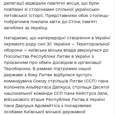
делегації відвідали пам’ятні місця, що були
пов’язані зі сторінками спільної українсько-
литовської історії. Представники обох столиць-
побратимів поклали квіти до Стіни пам’яті
загиблих за Україну.
Нагадаємо, що напередодні створення в Україні
окремого роду сил ЗС України — Територіальної
оборони — київська міська влада звернулася до
Посольства Республіки Литви в Україні з
проханням про обмін досвідом в організації
Тероборони. В рамках підтримки нашої
держави з боку Литви відбулася зустріч
командувача Союзу стрільців Литви (ССЛ) пана
Колонела Альбертаса Дапкуса, стрільця Десятої
національної команди ССЛ пана Кейстуса Зала,
військового Аташе Республіки Литва в Україні
пана Даріуша Адомайтіса з посадовими
особами Київської міської державної