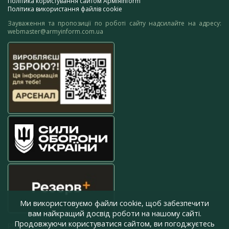
Політика користування сайтом АрміяInform
Політика використання файлів cookie
Зауваження та пропозиції по роботі сайту надсилайте на адресу:
webmaster@armyinform.com.ua
Ми використовуємо файли cookie, щоб забезпечити
вам найкращий досвід роботи на нашому сайті.
Продовжуючи користуватися сайтом, ви погоджуєтесь
press@armyinform.com.ua